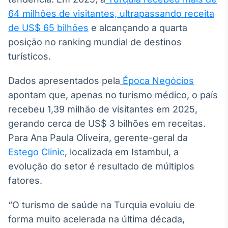
Broadcast
64 milhões de visitantes, ultrapassando receita
Ticker
de US$ 65 bilhões
e alcançando a quarta
Cotações e
posição no ranking mundial de destinos
headlines de
notícias
turísticos.
Dados apresentados pela
Época Negócios
Broadcast
apontam que, apenas no turismo médico, o país
Widgets
recebeu 1,39 milhão de visitantes em 2025,
Componentes
para conteúdos e
gerando cerca de US$ 3 bilhões em receitas.
funcionalidades
Para Ana Paula Oliveira, gerente-geral da
Estego Clinic
, localizada em Istambul, a
Broadcast
evolução do setor é resultado de múltiplos
Wallboard
fatores.
Conteúdos e
dados para
displays e telas
“O turismo de saúde na Turquia evoluiu de
forma muito acelerada na última década,