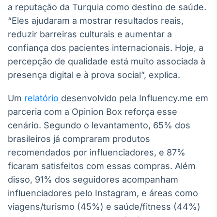
a reputação da Turquia como destino de saúde.
Tokenização
“Eles ajudaram a mostrar resultados reais,
de ativos
reduzir barreiras culturais e aumentar a
Em breve
confiança dos pacientes internacionais. Hoje, a
percepção de qualidade está muito associada à
presença digital e à prova social”, explica.
Crédito
Um
relatório
desenvolvido pela Influency.me em
Em breve
parceria com a Opinion Box reforça esse
cenário. Segundo o levantamento, 65% dos
brasileiros já compraram produtos
recomendados por influenciadores, e 87%
ficaram satisfeitos com essas compras. Além
disso, 91% dos seguidores acompanham
influenciadores pelo Instagram, e áreas como
viagens/turismo (45%) e saúde/fitness (44%)