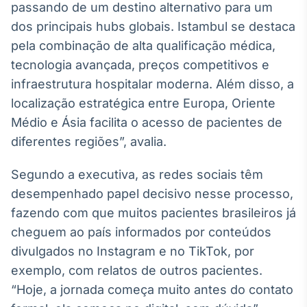
passando de um destino alternativo para um
Broadcast
dos principais hubs globais. Istambul se destaca
Curadoria
pela combinação de alta qualificação médica,
Curadoria de
conteúdos
tecnologia avançada, preços competitivos e
noticiosos
Soluções de
infraestrutura hospitalar moderna. Além disso, a
Tecnologia
localização estratégica entre Europa, Oriente
Broadcast
Médio e Ásia facilita o acesso de pacientes de
Radar
diferentes regiões”, avalia.
Monitoramento
inteligente de
Segundo a executiva, as redes sociais têm
notícias e
conteúdos
desempenhado papel decisivo nesse processo,
fazendo com que muitos pacientes brasileiros já
Broadcast
cheguem ao país informados por conteúdos
Fundos
divulgados no Instagram e no TikTok, por
A melhor
plataforma para
exemplo, com relatos de outros pacientes.
analisar fundos
“Hoje, a jornada começa muito antes do contato
de investimento
no Brasil