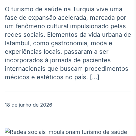
Broadcast
Agro
O turismo de saúde na Turquia vive uma
Tudo sobre o
fase de expansão acelerada, marcada por
agronegócio
um fenômeno cultural impulsionado pelas
redes sociais. Elementos da vida urbana de
Istambul, como gastronomia, moda e
Broadcast
experiências locais, passaram a ser
Político
incorporados à jornada de pacientes
Os bastidores da
política em
internacionais que buscam procedimentos
tempo real
médicos e estéticos no país. […]
Broadcast
Energia
18 de junho de 2026
O setor de
energia elétrica
no Brasil