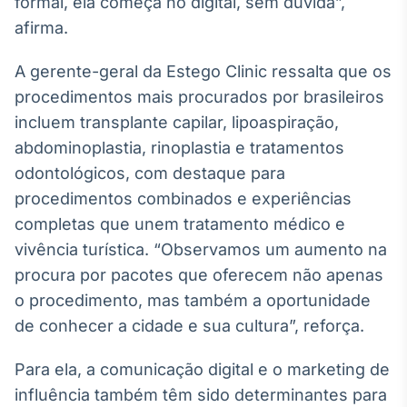
formal, ela começa no digital, sem dúvida”,
IA
afirma.
Em breve
A gerente-geral da Estego Clinic ressalta que os
procedimentos mais procurados por brasileiros
incluem transplante capilar, lipoaspiração,
abdominoplastia, rinoplastia e tratamentos
BroadFast
odontológicos, com destaque para
Em breve
procedimentos combinados e experiências
completas que unem tratamento médico e
vivência turística. “Observamos um aumento na
procura por pacotes que oferecem não apenas
Gestão de
o procedimento, mas também a oportunidade
Investimentos
de conhecer a cidade e sua cultura”, reforça.
Em breve
Para ela, a comunicação digital e o marketing de
influência também têm sido determinantes para