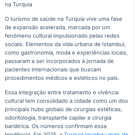
Broadcast
White Label
Plataforma para
O turismo de saúde na Turquia vive uma fase
conteúdos
de expansão acelerada, marcada por um
personalizados
Soluções de Dados
fenômeno cultural impulsionado pelas redes
e Conteúdos
sociais. Elementos da vida urbana de Istambul,
Broadcast
como gastronomia, moda e experiências locais,
OTC
passaram a ser incorporados à jornada de
Plataforma para
pacientes internacionais que buscam
negociação de
ativos
procedimentos médicos e estéticos no país.
Essa integração entre tratamento e vivência
Broadcast
cultural tem consolidado a cidade como um dos
Datafeed
principais hubs globais de cirurgias estéticas,
APIs para
integração de
odontologia, transplante capilar e cirurgia
conteúdos e
dados
bariátrica. Os números confirmam essa
tendência. Em 2025, a
Turquia recebeu mais de