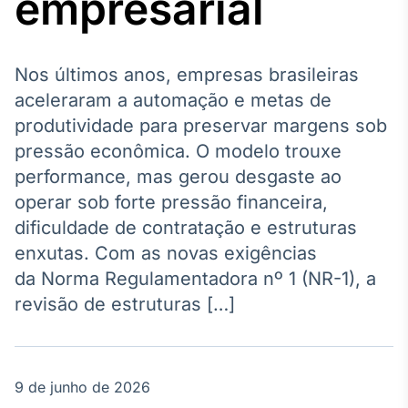
empresarial
Broadcast
Agro
Tudo sobre o
agronegócio
Nos últimos anos, empresas brasileiras
aceleraram a automação e metas de
produtividade para preservar margens sob
Broadcast
pressão econômica. O modelo trouxe
Político
performance, mas gerou desgaste ao
Os bastidores da
operar sob forte pressão financeira,
política em
tempo real
dificuldade de contratação e estruturas
enxutas. Com as novas exigências
Broadcast
da Norma Regulamentadora nº 1 (NR-1), a
Energia
revisão de estruturas […]
O setor de
energia elétrica
no Brasil
9 de junho de 2026