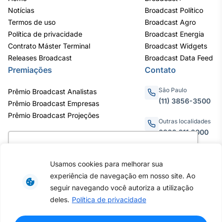
Notícias
Broadcast Político
Termos de uso
Broadcast Agro
Política de privacidade
Broadcast Energia
Contrato Máster Terminal
Broadcast Widgets
Releases Broadcast
Broadcast Data Feed
Premiações
Contato
São Paulo
Prêmio Broadcast Analistas
(11) 3856-3500
Prêmio Broadcast Empresas
Prêmio Broadcast Projeções
Outras localidades
0800.011.3000
Utilizamos cookies para oferecer melhor
experiência, melhorar o desempenho, analisar
Usamos cookies para melhorar sua
como você interage em nosso site e
Av. Eng. Caetano Álvares, 55
experiência de navegação em nosso site. Ao
personalizar conteúdo. Ao utilizar este site, você
- 3º e 6º andar, Bairro do
seguir navegando você autoriza a utilização
Limão, São Paulo / SP, CEP
concorda com o uso de cookies.
Saiba mais
deles.
Política de privacidade
02598-900 - CNPJ:
62.652.961/0001-38
Copyright © 2026 - Todos os