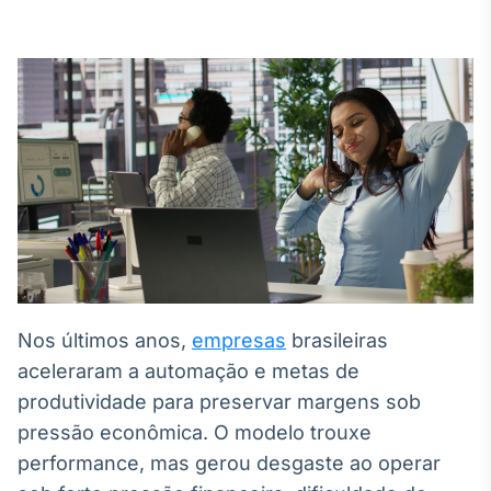
Broadcast
White Label
Plataforma para
conteúdos
personalizados
Soluções de Dados
e Conteúdos
Broadcast
OTC
Plataforma para
negociação de
ativos
Nos últimos anos,
empresas
brasileiras
Broadcast
Datafeed
aceleraram a automação e metas de
APIs para
produtividade para preservar margens sob
integração de
pressão econômica. O modelo trouxe
conteúdos e
dados
performance, mas gerou desgaste ao operar