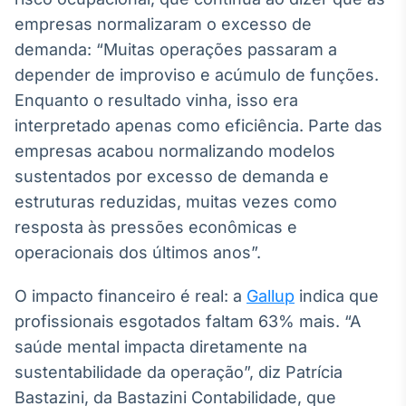
empresas normalizaram o excesso de
IA
Em breve
demanda: “Muitas operações passaram a
depender de improviso e acúmulo de funções.
Enquanto o resultado vinha, isso era
interpretado apenas como eficiência. Parte das
empresas acabou normalizando modelos
BroadFast
sustentados por excesso de demanda e
Em breve
estruturas reduzidas, muitas vezes como
resposta às pressões econômicas e
operacionais dos últimos anos”.
O impacto financeiro é real: a
Gallup
indica que
Gestão de
Investimentos
profissionais esgotados faltam 63% mais. “A
Em breve
saúde mental impacta diretamente na
sustentabilidade da operação”, diz Patrícia
Bastazini, da Bastazini Contabilidade, que