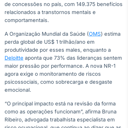
de concessões no país, com 149.375 benefícios
Broadcast
Curadoria
relacionados a transtornos mentais e
Curadoria de
comportamentais.
conteúdos
noticiosos
Soluções de
A Organização Mundial da Saúde (
OMS
) estima
Tecnologia
perda global de US$ 1 trilhão/ano em
produtividade por esses males, enquanto a
Broadcast
Radar
Deloitte
aponta que 73% das lideranças sentem
Monitoramento
maior pressão por performance. A nova NR-1
inteligente de
agora exige o monitoramento de riscos
notícias e
conteúdos
psicossociais, como sobrecarga e desgaste
emocional.
Broadcast
Fundos
“O principal impacto está na revisão da forma
A melhor
como as operações funcionam”, afirma Bruna
plataforma para
analisar fundos
Ribeiro, advogada trabalhista especialista em
de investimento
risco ocupacional, que continua ao dizer que as
no Brasil