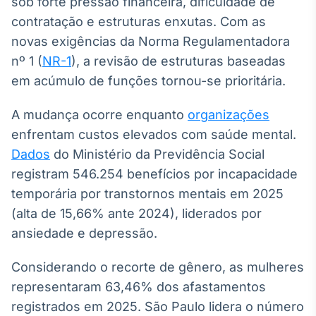
sob forte pressão financeira, dificuldade de
Broadcast
contratação e estruturas enxutas. Com as
Ticker
novas exigências da Norma Regulamentadora
Cotações e
headlines de
nº 1 (
NR-1
), a revisão de estruturas baseadas
notícias
em acúmulo de funções tornou-se prioritária.
A mudança ocorre enquanto
organizações
Broadcast
Widgets
enfrentam custos elevados com saúde mental.
Componentes
Dados
do Ministério da Previdência Social
para conteúdos e
registram 546.254 benefícios por incapacidade
funcionalidades
temporária por transtornos mentais em 2025
(alta de 15,66% ante 2024), liderados por
Broadcast
ansiedade e depressão.
Wallboard
Conteúdos e
Considerando o recorte de gênero, as mulheres
dados para
displays e telas
representaram 63,46% dos afastamentos
registrados em 2025. São Paulo lidera o número