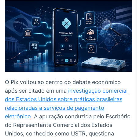
Broadcast
White Label
Plataforma para
conteúdos
personalizados
Soluções de Dados
e Conteúdos
Broadcast
OTC
Plataforma para
negociação de
ativos
O Pix voltou ao centro do debate econômico
após ser citado em uma
investigação comercial
Broadcast
dos Estados Unidos sobre práticas brasileiras
Datafeed
relacionadas a serviços de pagamento
APIs para
eletrônico
. A apuração conduzida pelo Escritório
integração de
conteúdos e
do Representante Comercial dos Estados
dados
Unidos, conhecido como USTR, questiona