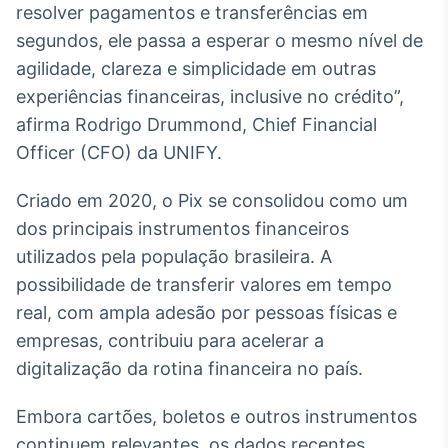
resolver pagamentos e transferências em
IA
segundos, ele passa a esperar o mesmo nível de
Em breve
agilidade, clareza e simplicidade em outras
experiências financeiras, inclusive no crédito”,
afirma Rodrigo Drummond, Chief Financial
Officer (CFO) da UNIFY.
BroadFast
Criado em 2020, o Pix se consolidou como um
Em breve
dos principais instrumentos financeiros
utilizados pela população brasileira. A
possibilidade de transferir valores em tempo
real, com ampla adesão por pessoas físicas e
Gestão de
empresas, contribuiu para acelerar a
Investimentos
digitalização da rotina financeira no país.
Em breve
Embora cartões, boletos e outros instrumentos
continuem relevantes, os dados recentes