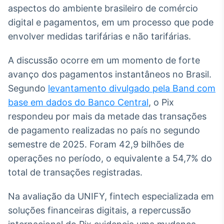
Broadcast
aspectos do ambiente brasileiro de comércio
Ticker
digital e pagamentos, em um processo que pode
Cotações e
envolver medidas tarifárias e não tarifárias.
headlines de
notícias
A discussão ocorre em um momento de forte
avanço dos pagamentos instantâneos no Brasil.
Broadcast
Segundo
levantamento divulgado pela Band com
Widgets
base em dados do Banco Central
, o Pix
Componentes
respondeu por mais da metade das transações
para conteúdos e
funcionalidades
de pagamento realizadas no país no segundo
semestre de 2025. Foram 42,9 bilhões de
Broadcast
operações no período, o equivalente a 54,7% do
Wallboard
total de transações registradas.
Conteúdos e
dados para
Na avaliação da UNIFY, fintech especializada em
displays e telas
soluções financeiras digitais, a repercussão