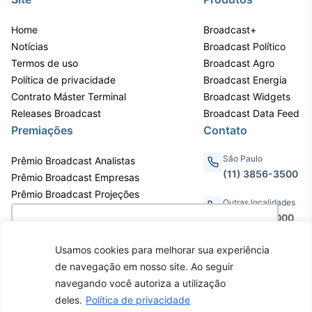
Home
Broadcast+
Notícias
Broadcast Político
Termos de uso
Broadcast Agro
Política de privacidade
Broadcast Energia
Contrato Máster Terminal
Broadcast Widgets
Releases Broadcast
Broadcast Data Feed
Premiações
Contato
São Paulo
Prêmio Broadcast Analistas
(11) 3856-3500
Prêmio Broadcast Empresas
Prêmio Broadcast Projeções
Outras localidades
0800.011.3000
Utilizamos cookies para oferecer melhor
experiência, melhorar o desempenho, analisar
Usamos cookies para melhorar sua experiência
como você interage em nosso site e
de navegação em nosso site. Ao seguir
personalizar conteúdo. Ao utilizar este site, você
Av. Eng. Caetano Álvares, 55 - 3º e
navegando você autoriza a utilização
6º andar, Bairro do Limão, São
concorda com o uso de cookies.
Saiba mais
deles.
Política de privacidade
Paulo / SP, CEP 02598-900 -