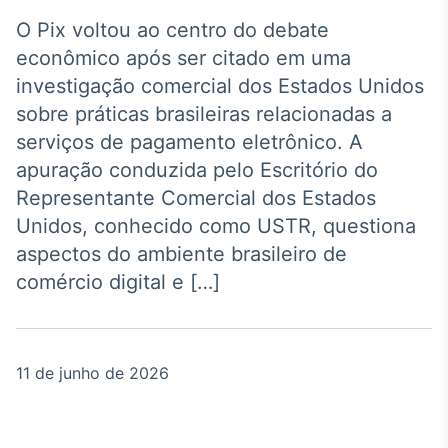
Broadcast
Agro
O Pix voltou ao centro do debate
Tudo sobre o
econômico após ser citado em uma
agronegócio
investigação comercial dos Estados Unidos
sobre práticas brasileiras relacionadas a
serviços de pagamento eletrônico. A
Broadcast
apuração conduzida pelo Escritório do
Político
Representante Comercial dos Estados
Os bastidores da
política em tempo
Unidos, conhecido como USTR, questiona
real
aspectos do ambiente brasileiro de
comércio digital e […]
Broadcast
Energia
O setor de
energia elétrica
11 de junho de 2026
no Brasil