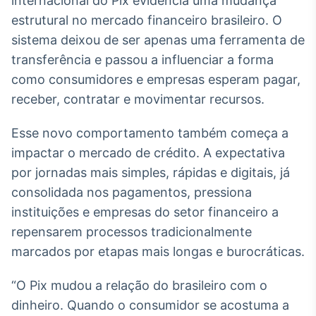
internacional do Pix evidencia uma mudança
Broadcast
estrutural no mercado financeiro brasileiro. O
Curadoria
sistema deixou de ser apenas uma ferramenta de
Curadoria de
transferência e passou a influenciar a forma
conteúdos
noticiosos
Soluções de
como consumidores e empresas esperam pagar,
Tecnologia
receber, contratar e movimentar recursos.
Broadcast
Esse novo comportamento também começa a
Radar
impactar o mercado de crédito. A expectativa
Monitoramento
inteligente de
por jornadas mais simples, rápidas e digitais, já
notícias e
consolidada nos pagamentos, pressiona
conteúdos
instituições e empresas do setor financeiro a
Broadcast
repensarem processos tradicionalmente
Fundos
marcados por etapas mais longas e burocráticas.
A melhor
plataforma para
“O Pix mudou a relação do brasileiro com o
analisar fundos
de investimento
dinheiro. Quando o consumidor se acostuma a
no Brasil