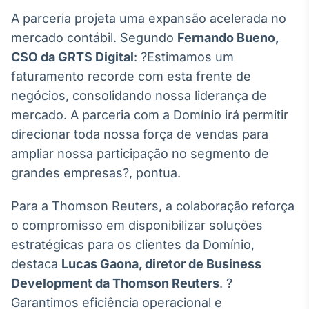
A parceria projeta uma expansão acelerada no
IA
Em breve
mercado contábil. Segundo
Fernando Bueno,
CSO da GRTS Digital
: ?Estimamos um
faturamento recorde com esta frente de
negócios, consolidando nossa liderança de
mercado. A parceria com a Domínio irá permitir
BroadFast
direcionar toda nossa força de vendas para
Em breve
ampliar nossa participação no segmento de
grandes empresas?, pontua.
Para a Thomson Reuters, a colaboração reforça
o compromisso em disponibilizar soluções
Gestão de
Investimentos
estratégicas para os clientes da Domínio,
Em breve
destaca
Lucas Gaona, d
iretor de Business
Development
da Thomson Reuters
. ?
Garantimos eficiência operacional e