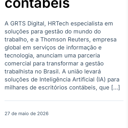
contábeis
Broadcast
Agro
Tudo sobre o
agronegócio
A GRTS Digital, HRTech especialista em
soluções para gestão do mundo do
trabalho, e a Thomson Reuters, empresa
Broadcast
global em serviços de informação e
Político
tecnologia, anunciam uma parceria
Os bastidores da
comercial para transformar a gestão
política em
tempo real
trabalhista no Brasil. A união levará
soluções de Inteligência Artificial (IA) para
Broadcast
milhares de escritórios contábeis, que […]
Energia
O setor de
energia elétrica
no Brasil
27 de maio de 2026