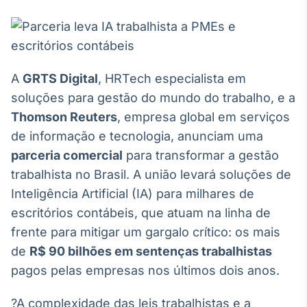
Broadcast
White Label
Plataforma para
conteúdos
personalizados
Soluções de Dados
A
GRTS Digital
, HRTech especialista em
e Conteúdos
soluções para gestão do mundo do trabalho, e a
Broadcast
Thomson Reuters
, empresa global em serviços
OTC
de informação e tecnologia, anunciam uma
Plataforma para
parceria comercial
para transformar a gestão
negociação de
ativos
trabalhista no Brasil. A união levará soluções de
Inteligência Artificial (IA) para milhares de
escritórios contábeis, que atuam na linha de
Broadcast
Datafeed
frente para mitigar um gargalo crítico: os mais
APIs para
de
R$ 90 bilhões em sentenças trabalhistas
integração de
pagos pelas empresas nos últimos dois anos.
conteúdos e
dados
?A complexidade das leis trabalhistas e a