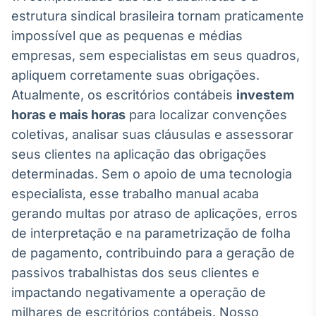
Broadcast
estrutura sindical brasileira tornam praticamente
Ticker
impossível que as pequenas e médias
Cotações e
empresas, sem especialistas em seus quadros,
headlines de
notícias
apliquem corretamente suas obrigações.
Atualmente, os escritórios contábeis
investem
horas e mais horas
para localizar convenções
Broadcast
Widgets
coletivas, analisar suas cláusulas e assessorar
Componentes
seus clientes na aplicação das obrigações
para conteúdos e
determinadas. Sem o apoio de uma tecnologia
funcionalidades
especialista, esse trabalho manual acaba
gerando multas por atraso de aplicações, erros
Broadcast
de interpretação e na parametrização de folha
Wallboard
de pagamento, contribuindo para a geração de
Conteúdos e
dados para
passivos trabalhistas dos seus clientes e
displays e telas
impactando negativamente a operação de
milhares de escritórios contábeis. Nosso