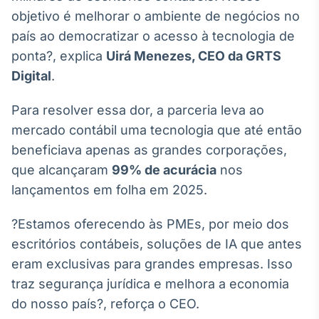
Broadcast
objetivo é melhorar o ambiente de negócios no
Curadoria
país ao democratizar o acesso à tecnologia de
Curadoria de
ponta?, explica
Uirá Menezes, CEO da GRTS
conteúdos
noticiosos
Digital
.
Soluções de
Tecnologia
Para resolver essa dor, a parceria leva ao
Broadcast
mercado contábil uma tecnologia que até então
Radar
beneficiava apenas as grandes corporações,
Monitoramento
que alcançaram
99% de acurácia
nos
inteligente de
notícias e
lançamentos em folha em 2025.
conteúdos
?Estamos oferecendo às PMEs, por meio dos
Broadcast
escritórios contábeis, soluções de IA que antes
Fundos
eram exclusivas para grandes empresas. Isso
A melhor
plataforma para
traz segurança jurídica e melhora a economia
analisar fundos
do nosso país?, reforça o CEO.
de investimento
no Brasil