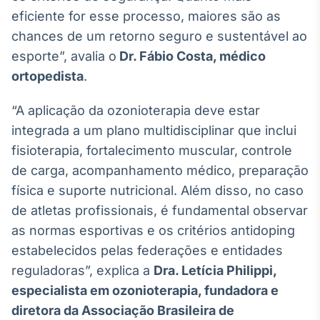
eficiente for esse processo, maiores são as
Tokenização
chances de um retorno seguro e sustentável ao
de ativos
esporte”, avalia o
Dr. Fábio Costa, médico
Em breve
ortopedista
.
“A aplicação da ozonioterapia deve estar
Crédito
integrada a um plano multidisciplinar que inclui
Em breve
fisioterapia, fortalecimento muscular, controle
de carga, acompanhamento médico, preparação
física e suporte nutricional. Além disso, no caso
de atletas profissionais, é fundamental observar
as normas esportivas e os critérios antidoping
estabelecidos pelas federações e entidades
reguladoras”, explica a
Dra. Letícia Philippi,
especialista em ozonioterapia, fundadora e
diretora da
Associação Brasileira de