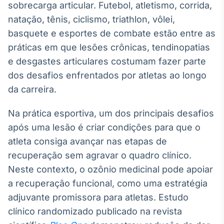
sobrecarga articular. Futebol, atletismo, corrida,
Broadcast
natação, tênis, ciclismo, triathlon, vôlei,
Curadoria
basquete e esportes de combate estão entre as
Curadoria de
conteúdos
práticas em que lesões crônicas, tendinopatias
noticiosos
Soluções de
e desgastes articulares costumam fazer parte
Tecnologia
dos desafios enfrentados por atletas ao longo
Broadcast
da carreira.
Radar
Monitoramento
Na prática esportiva, um dos principais desafios
inteligente de
após uma lesão é criar condições para que o
notícias e
conteúdos
atleta consiga avançar nas etapas de
recuperação sem agravar o quadro clínico.
Broadcast
Neste contexto, o ozônio medicinal pode apoiar
Fundos
a recuperação funcional, como uma estratégia
A melhor
plataforma para
adjuvante promissora para atletas. Estudo
analisar fundos
clínico randomizado publicado na revista
de investimento
no Brasil