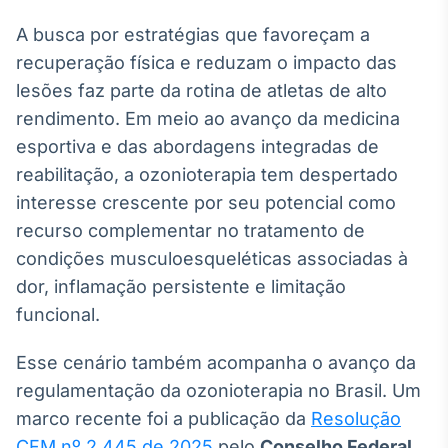
Broadcast
White Label
A busca por estratégias que favoreçam a
Plataforma para
recuperação física e reduzam o impacto das
conteúdos
lesões faz parte da rotina de atletas de alto
personalizados
Soluções de Dados
rendimento. Em meio ao avanço da medicina
e Conteúdos
esportiva e das abordagens integradas de
Broadcast
reabilitação, a ozonioterapia tem despertado
OTC
interesse crescente por seu potencial como
Plataforma para
recurso complementar no tratamento de
negociação de
ativos
condições musculoesqueléticas associadas à
dor, inflamação persistente e limitação
Broadcast
funcional.
Datafeed
Esse cenário também acompanha o avanço da
APIs para
integração de
regulamentação da ozonioterapia no Brasil. Um
conteúdos e
dados
marco recente foi a publicação da
Resolução
CFM nº 2.445 de 2025
pelo
Conselho Federal