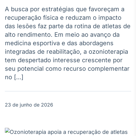
Broadcast
Agro
A busca por estratégias que favoreçam a
Tudo sobre o
recuperação física e reduzam o impacto
agronegócio
das lesões faz parte da rotina de atletas de
alto rendimento. Em meio ao avanço da
medicina esportiva e das abordagens
Broadcast
integradas de reabilitação, a ozonioterapia
Político
tem despertado interesse crescente por
Os bastidores da
política em
seu potencial como recurso complementar
tempo real
no […]
Broadcast
Energia
23 de junho de 2026
O setor de
energia elétrica
no Brasil