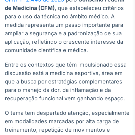
Broadcast
de Medicina (CFM)
, que estabeleceu critérios
Ticker
para o uso da técnica no âmbito médico. A
Cotações e
medida representa um passo importante para
headlines de
notícias
ampliar a segurança e a padronização de sua
aplicação, refletindo o crescente interesse da
Broadcast
comunidade científica e médica.
Widgets
Entre os contextos que têm impulsionado essa
Componentes
para conteúdos e
discussão está a medicina esportiva, área em
funcionalidades
que a busca por estratégias complementares
para o manejo da dor, da inflamação e da
Broadcast
recuperação funcional vem ganhando espaço.
Wallboard
Conteúdos e
O tema tem despertado atenção, especialmente
dados para
displays e telas
em modalidades marcadas por alta carga de
treinamento, repetição de movimentos e