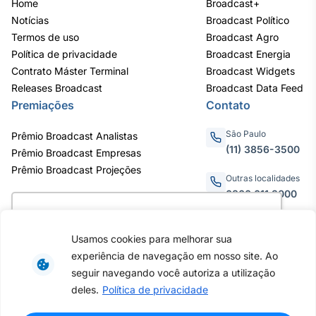
Home
Broadcast+
Notícias
Broadcast Político
Termos de uso
Broadcast Agro
Política de privacidade
Broadcast Energia
Contrato Máster Terminal
Broadcast Widgets
Releases Broadcast
Broadcast Data Feed
Premiações
Contato
São Paulo
Prêmio Broadcast Analistas
(11) 3856-3500
Prêmio Broadcast Empresas
Prêmio Broadcast Projeções
Outras localidades
0800.011.3000
Utilizamos cookies para oferecer melhor
experiência, melhorar o desempenho, analisar
Usamos cookies para melhorar sua
como você interage em nosso site e
Av. Eng. Caetano Álvares, 55
experiência de navegação em nosso site. Ao
personalizar conteúdo. Ao utilizar este site, você
- 3º e 6º andar, Bairro do
seguir navegando você autoriza a utilização
Limão, São Paulo / SP, CEP
concorda com o uso de cookies.
Saiba mais
deles.
Política de privacidade
02598-900 - CNPJ:
62.652.961/0001-38