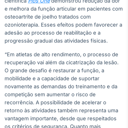
científica
Plos One
demonstrou redução da dor
IA
e melhora da função articular em pacientes com
Em breve
osteoartrite de joelho tratados com
ozonioterapia. Esses efeitos podem favorecer a
adesão ao processo de reabilitação e a
progressão gradual das atividades físicas.
BroadFast
“Em atletas de alto rendimento, o processo de
Em breve
recuperação vai além da cicatrização da lesão.
O grande desafio é restaurar a função, a
mobilidade e a capacidade de suportar
novamente as demandas do treinamento e da
Gestão de
competição sem aumentar o risco de
Investimentos
recorrência. A possibilidade de acelerar o
Em breve
retorno às atividades também representa uma
vantagem importante, desde que respeitados
os critérios de segurança. Quanto mais