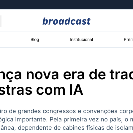
Moedas
Commodities
Blog
Institucional
Prêm
nça nova era de tr
roadcast
Content
ções
Broadcast
Broadcast
Broadcast
stras com IA
Político
Energia
White Label
Os bastidores da
O setor de
Plataforma para
política em
energia elétrica
conteúdos
tempo real
no Brasil
personalizados
iro de grandes congressos e convenções corpo
gica importante. Pela primeira vez no país, o 
tânea, dependente de cabines físicas de isola
Broadcast
Broadcast
Broadcast
Broadcast