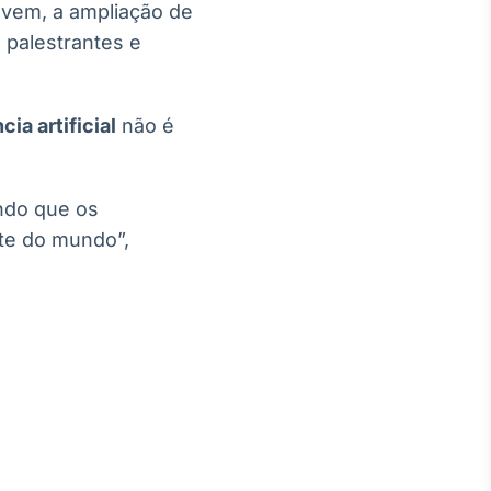
uvem, a ampliação de
 palestrantes e
ia artificial
não é
ndo que os
rte do mundo”,