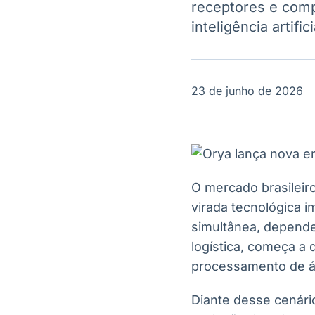
receptores e comp
OTC
Datafeed
Plataforma para
inteligência artif
APIs para
negociação de
integração de
ativos
conteúdos e
Soluções de
dados
Tecnologia
23 de junho de 2026
Broadcast
Broadcast
Radar
Fundos
Monitoramento
A melhor
inteligente de
plataforma para
notícias e
analisar fundos
conteúdos
de investimento
O mercado brasileir
no Brasil
virada tecnológica i
simultânea, depende
logística, começa a d
processamento de áu
Diante desse cenário