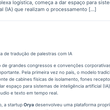
lexa logística, começa a dar espaço para sist
Ticker
Widgets
Wallboard
Curadoria
icial (IA) que realizam o processamento […]
Cotações e
Componentes
Conteúdos e
Curadoria de
headlines de
para conteúdos e
dados para
conteúdos
notícias
funcionalidades
displays e telas
noticiosos
IA
BroadFast
Gestão de
Tokenização
Investimentos
de ativos
Em breve
Em breve
Em breve
Em breve
o de grandes congressos e convenções corporativa
mportante. Pela primeira vez no país, o modelo tradi
nte de cabines físicas de isolamento, fones recept
ar espaço para sistemas de inteligência artificial (IA
dio e texto em tempo real.
, a startup
Orya
desenvolveu uma plataforma propri