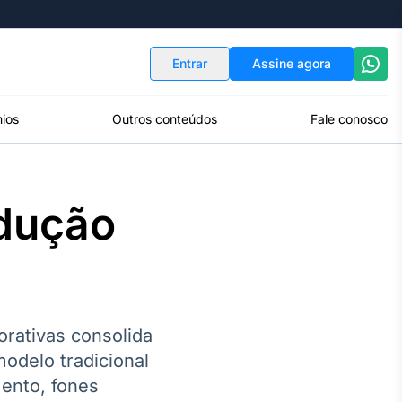
Indicadores
Conversor de Moedas
Entrar
Assine agora
ios
Outros conteúdos
Fale conosco
adução
rativas consolida
modelo tradicional
mento, fones