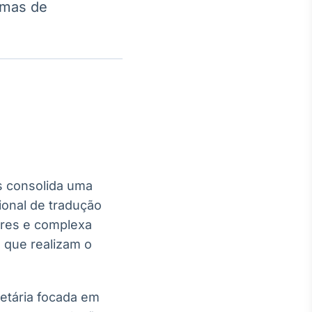
emas de
Crédito
Em breve
s consolida uma
cional de tradução
ores e complexa
) que realizam o
etária focada em