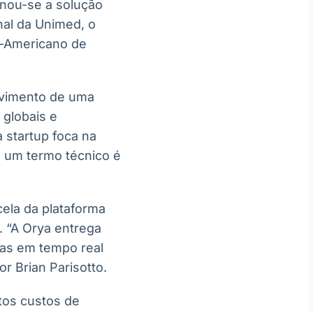
ornou-se a solução
al da Unimed, o
o-Americano de
lvimento de uma
 globais e
a startup foca na
e um termo técnico é
ela da plataforma
. “A Orya entrega
ras em tempo real
r Brian Parisotto.
ltos custos de