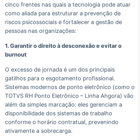
cinco frentes nas quais a tecnologia pode atuar
Broadcast
Curadoria
como aliada para estruturar a prevenção de
Curadoria de
riscos psicossociais e fortalecer a gestão de
conteúdos
pessoas nas organizações:
noticiosos
Soluções de
Tecnologia
1. Garantir o direito à desconexão e evitar o
burnout
Broadcast
Radar
O excesso de jornada é um dos principais
Monitoramento
inteligente de
gatilhos para o esgotamento profissional.
notícias e
Sistemas modernos de ponto eletrônico (como o
conteúdos
TOTVS RH Ponto Eletrônico – Linha Ahgora) vão
Broadcast
além da simples marcação: eles gerenciam a
Fundos
disponibilidade dos sistemas de trabalho
A melhor
conforme o horário contratual, prevenindo
plataforma para
analisar fundos
ativamente a sobrecarga.
de investimento
no Brasil