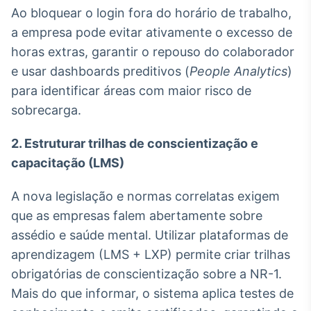
Ao bloquear o login fora do horário de trabalho,
IA
a empresa pode evitar ativamente o excesso de
Em breve
horas extras, garantir o repouso do colaborador
e usar dashboards preditivos (
People Analytics
)
para identificar áreas com maior risco de
sobrecarga.
BroadFast
Em breve
2. Estruturar trilhas de conscientização e
capacitação (LMS)
A nova legislação e normas correlatas exigem
que as empresas falem abertamente sobre
Gestão de
assédio e saúde mental. Utilizar plataformas de
Investimentos
aprendizagem (LMS + LXP) permite criar trilhas
Em breve
obrigatórias de conscientização sobre a NR-1.
Mais do que informar, o sistema aplica testes de