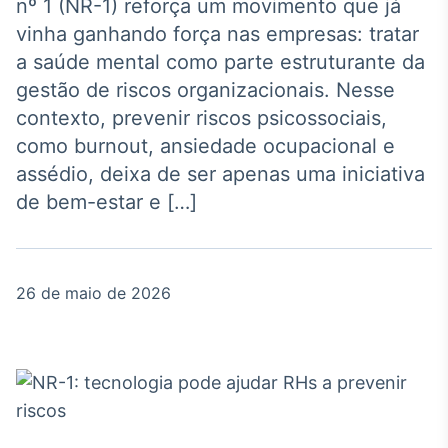
Broadcast
nº 1 (NR-1) reforça um movimento que já
Agro
vinha ganhando força nas empresas: tratar
Tudo sobre o
a saúde mental como parte estruturante da
agronegócio
gestão de riscos organizacionais. Nesse
contexto, prevenir riscos psicossociais,
como burnout, ansiedade ocupacional e
Broadcast
assédio, deixa de ser apenas uma iniciativa
Político
de bem-estar e […]
Os bastidores da
política em tempo
real
26 de maio de 2026
Broadcast
Energia
O setor de
energia elétrica
no Brasil