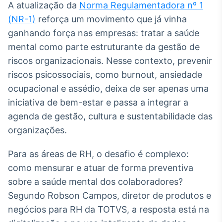
Broadcast
A atualização da
Norma Regulamentadora nº 1
White Label
(NR-1)
reforça um movimento que já vinha
Plataforma para
ganhando força nas empresas: tratar a saúde
conteúdos
personalizados
mental como parte estruturante da gestão de
Soluções de Dados
riscos organizacionais. Nesse contexto, prevenir
e Conteúdos
riscos psicossociais, como burnout, ansiedade
Broadcast
ocupacional e assédio, deixa de ser apenas uma
OTC
iniciativa de bem-estar e passa a integrar a
Plataforma para
negociação de
agenda de gestão, cultura e sustentabilidade das
ativos
organizações.
Para as áreas de RH, o desafio é complexo:
Broadcast
Datafeed
como mensurar e atuar de forma preventiva
APIs para
sobre a saúde mental dos colaboradores?
integração de
Segundo Robson Campos, diretor de produtos e
conteúdos e
dados
negócios para RH da TOTVS, a resposta está na