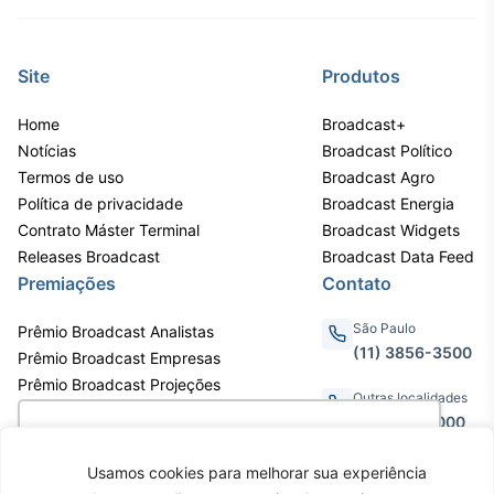
Site
Produtos
Home
Broadcast+
Notícias
Broadcast Político
Termos de uso
Broadcast Agro
Política de privacidade
Broadcast Energia
Contrato Máster Terminal
Broadcast Widgets
Releases Broadcast
Broadcast Data Feed
Premiações
Contato
São Paulo
Prêmio Broadcast Analistas
(11) 3856-3500
Prêmio Broadcast Empresas
Prêmio Broadcast Projeções
Outras localidades
0800.011.3000
Utilizamos cookies para oferecer melhor
experiência, melhorar o desempenho, analisar
Usamos cookies para melhorar sua experiência
como você interage em nosso site e