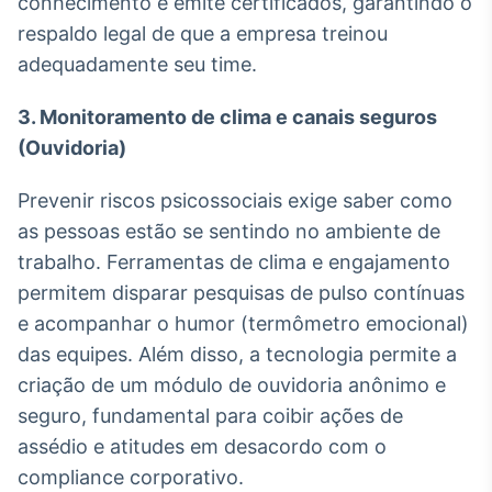
conhecimento e emite certificados, garantindo o
Tokenização
respaldo legal de que a empresa treinou
de ativos
adequadamente seu time.
Em breve
3. Monitoramento de clima e canais seguros
(Ouvidoria)
Crédito
Prevenir riscos psicossociais exige saber como
Em breve
as pessoas estão se sentindo no ambiente de
trabalho. Ferramentas de clima e engajamento
permitem disparar pesquisas de pulso contínuas
e acompanhar o humor (termômetro emocional)
das equipes. Além disso, a tecnologia permite a
criação de um módulo de ouvidoria anônimo e
seguro, fundamental para coibir ações de
assédio e atitudes em desacordo com o
compliance corporativo.