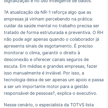
digitalização e no uso inteligente de dados.
Broadcast
Ticker
?A atualização da NR-1 reforça algo que as
Cotações e
empresas já vinham percebendo na prática:
headlines de
notícias
cuidar da saúde mental no trabalho precisa ser
tratado de forma estruturada e preventiva. O RH
não pode agir apenas quando o colaborador já
Broadcast
Widgets
apresenta sinais de esgotamento. É preciso
Componentes
monitorar o clima, garantir o direito à
para conteúdos e
desconexão e oferecer canais seguros de
funcionalidades
escuta. Em médias e grandes empresas, fazer
isso manualmente é inviável. Por isso, a
Broadcast
tecnologia deixa de ser apenas um apoio e passa
Wallboard
a ser um importante motor para a gestão
Conteúdos e
dados para
responsável de pessoas?, explica o executivo.
displays e telas
Nesse cenário, o especialista da TOTVS lista