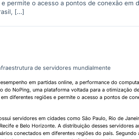
s e permite o acesso a pontos de conexão em 
Ticker
Widgets
Wallboard
Curadoria
asil, […]
Cotações e
Componentes
Conteúdos e
Curadoria de
headlines de
para conteúdos e
dados para
conteúdos
notícias
funcionalidades
displays e telas
noticiosos
IA
BroadFast
Gestão de
Tokenização
Investimentos
de ativos
Em breve
Em breve
Em breve
Em breve
 desempenho em partidas online, a performance do computa
iço do NoPing, uma plataforma voltada para a otimização 
s em diferentes regiões e permite o acesso a pontos de co
ossui servidores em cidades como São Paulo, Rio de Janeiro,
 Recife e Belo Horizonte. A distribuição desses servidores
ários conectados em diferentes regiões do país. Segundo 