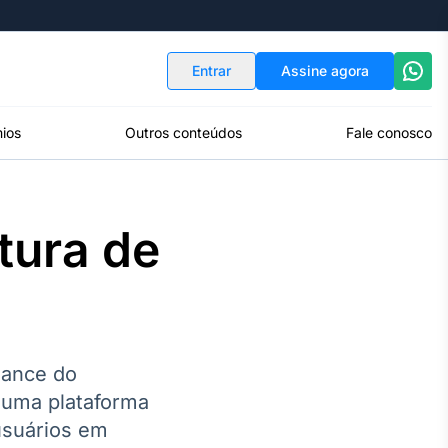
Indicadores
Conversor de Moedas
Entrar
Assine agora
ios
Outros conteúdos
Fale conosco
tura de
mance do
 uma plataforma
usuários em