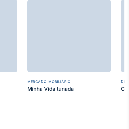
MERCADO IMOBILIÁRIO
DES
Minha Vida tunada
Co