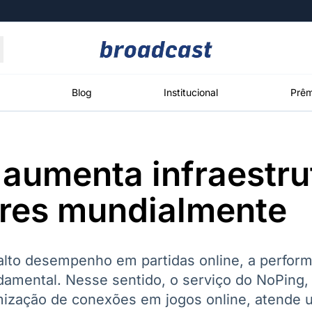
Moedas
Commodities
Blog
Institucional
Prêm
aumenta infraestru
roadcast
Content
ções
Broadcast
Broadcast
Broadcast
ores mundialmente
Político
Energia
White Label
Os bastidores da
O setor de
Plataforma para
política em
energia elétrica
conteúdos
tempo real
no Brasil
personalizados
alto desempenho em partidas online, a perfor
amental. Nesse sentido, o serviço do NoPing,
imização de conexões em jogos online, atende 
Broadcast
Broadcast
Broadcast
Broadcast