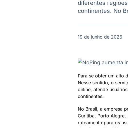
diferentes regiõe
OTC
Datafeed
Plataforma para
continentes. No Br
APIs para
negociação de
integração de
ativos
conteúdos e
Soluções de
dados
Tecnologia
19 de junho de 2026
Broadcast
Broadcast
Radar
Fundos
Monitoramento
A melhor
inteligente de
plataforma para
notícias e
analisar fundos
conteúdos
de investimento
Para se obter um alto
no Brasil
Nesse sentido, o serv
online, atende usuário
continentes.
No Brasil, a empresa p
Curitiba, Porto Alegre,
roteamento para os usu