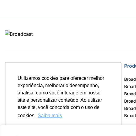
Site
Prod
Utilizamos cookies para oferecer melhor
Home
Broad
experiência, melhorar o desempenho,
Notícias
Broad
analisar como você interage em nosso
Termos de uso
Broad
site e personalizar conteúdo. Ao utilizar
Política de privacidade
Broad
este site, você concorda com o uso de
Contrato Máster Terminal
Broad
Releases Broadcast
Broad
cookies.
Saiba mais
Ok, entendi!