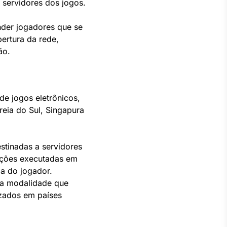
s servidores dos jogos.
nder jogadores que se
ertura da rede,
ão.
de jogos eletrônicos,
reia do Sul, Singapura
estinadas a servidores
 ações executadas em
ia do jogador.
ma modalidade que
izados em países