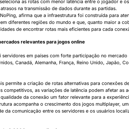
 seleciona as rotas com menor latência entre o jogador e o
s atrasos na transmissão de dados durante as partidas.
oPing, afirma que a infraestrutura foi construída para ate
em diferentes regiões do mundo e que, quanto maior a cob
lidades de encontrar rotas mais eficientes para cada conex
mercados relevantes para jogos online
i servidores em países com forte participação no mercado 
Unidos, Canadá, Alemanha, França, Reino Unido, Japão, Co
is permite a criação de rotas alternativas para conexões d
os competitivos, as variações de latência podem afetar as
 qualidade da conexão um fator relevante para a experiênc
trutura acompanha o crescimento dos jogos multiplayer, u
e da comunicação entre os servidores e os usuários local