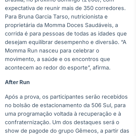
Broadcast
expectativa de reunir mais de 350 corredores.
Ticker
Para Bruna Garcia Tarso, nutricionista e
Cotações e
proprietária da Momma Doces Saudáveis, a
headlines de
notícias
corrida é para pessoas de todas as idades que
desejam equilibrar desempenho e diversão. “A
Broadcast
Momma Run nasceu para celebrar o
Widgets
movimento, a saúde e os encontros que
Componentes
acontecem ao redor do esporte”, afirma.
para conteúdos e
funcionalidades
After Run
Broadcast
Após a prova, os participantes serão recebidos
Wallboard
no bolsão de estacionamento da 506 Sul, para
Conteúdos e
uma programação voltada à recuperação e à
dados para
displays e telas
confraternização. Um dos destaques será o
show de pagode do grupo Gêmeos, a partir das