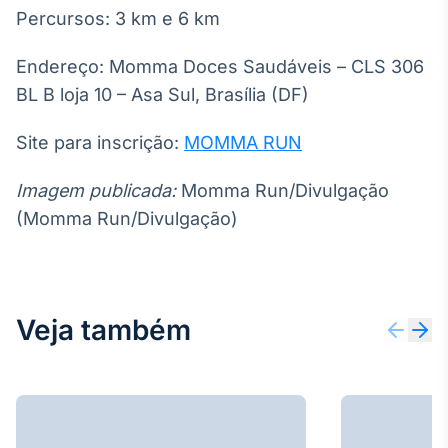
Percursos: 3 km e 6 km
IA
Em breve
Endereço: Momma Doces Saudáveis – CLS 306
BL B loja 10 – Asa Sul, Brasília (DF)
Site para inscrição:
MOMMA RUN
BroadFast
Imagem publicada:
Momma Run/Divulgação
Em breve
(Momma Run/Divulgação)
Veja também
Gestão de
Investimentos
Em breve