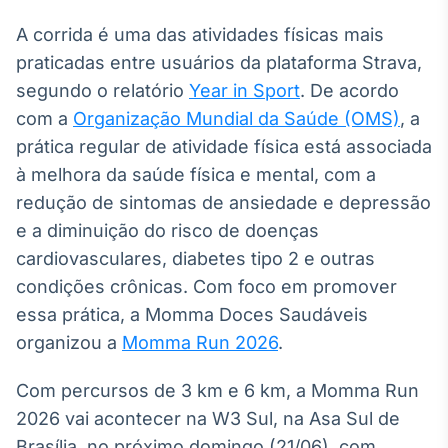
Broadcast
White Label
A corrida é uma das atividades físicas mais
Plataforma para
praticadas entre usuários da plataforma Strava,
conteúdos
segundo o relatório
Year in Sport
personalizados
. De acordo
Soluções de Dados
com a
Organização Mundial da Saúde (OMS)
, a
e Conteúdos
prática regular de atividade física está associada
Broadcast
à melhora da saúde física e mental, com a
OTC
redução de sintomas de ansiedade e depressão
Plataforma para
e a diminuição do risco de doenças
negociação de
ativos
cardiovasculares, diabetes tipo 2 e outras
condições crônicas. Com foco em promover
Broadcast
essa prática, a Momma Doces Saudáveis
Datafeed
organizou a
Momma Run 2026
.
APIs para
integração de
Com percursos de 3 km e 6 km, a Momma Run
conteúdos e
dados
2026 vai acontecer na W3 Sul, na Asa Sul de
Brasília, no próximo domingo (21/06), com