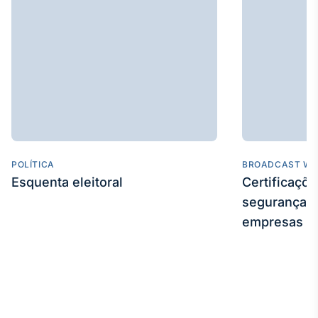
Tokenização
de ativos
Em breve
Crédito
Em breve
POLÍTICA
BROADCAST WE
Esquenta eleitoral
Certificaçõ
segurança e
empresas