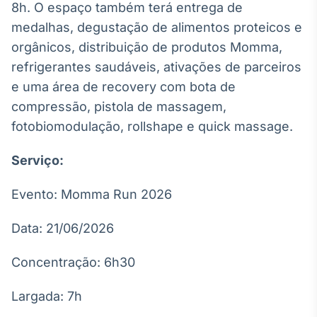
8h. O espaço também terá entrega de
Broadcast
medalhas, degustação de alimentos proteicos e
Curadoria
orgânicos, distribuição de produtos Momma,
Curadoria de
conteúdos
refrigerantes saudáveis, ativações de parceiros
noticiosos
Soluções de
e uma área de recovery com bota de
Tecnologia
compressão, pistola de massagem,
Broadcast
fotobiomodulação, rollshape e quick massage.
Radar
Monitoramento
Serviço:
inteligente de
notícias e
Evento: Momma Run 2026
conteúdos
Data: 21/06/2026
Broadcast
Fundos
Concentração: 6h30
A melhor
plataforma para
analisar fundos
Largada: 7h
de investimento
no Brasil