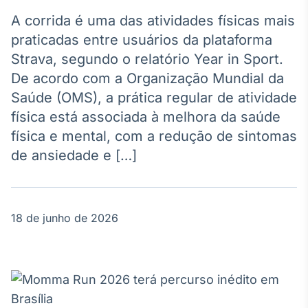
Broadcast
Agro
A corrida é uma das atividades físicas mais
Tudo sobre o
praticadas entre usuários da plataforma
agronegócio
Strava, segundo o relatório Year in Sport.
De acordo com a Organização Mundial da
Saúde (OMS), a prática regular de atividade
Broadcast
física está associada à melhora da saúde
Político
física e mental, com a redução de sintomas
Os bastidores da
política em
de ansiedade e […]
tempo real
Broadcast
18 de junho de 2026
Energia
O setor de
energia elétrica
no Brasil