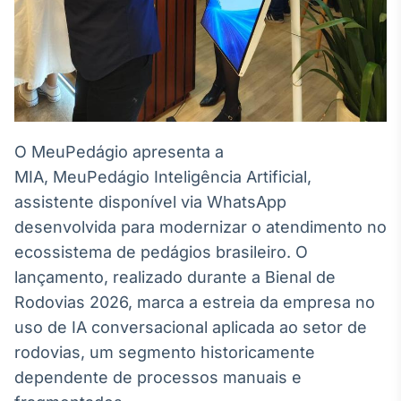
Broadcast
Ticker
Cotações e
headlines de
notícias
Broadcast
O MeuPedágio apresenta a
Widgets
MIA, MeuPedágio Inteligência Artificial,
Componentes
assistente disponível via WhatsApp
para conteúdos e
funcionalidades
desenvolvida para modernizar o atendimento no
ecossistema de pedágios brasileiro. O
lançamento, realizado durante a Bienal de
Broadcast
Rodovias 2026, marca a estreia da empresa no
Wallboard
Conteúdos e
uso de IA conversacional aplicada ao setor de
dados para
rodovias, um segmento historicamente
displays e telas
dependente de processos manuais e