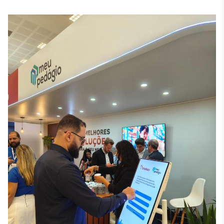
Broadcast
White Label
Plataforma para
conteúdos
personalizados
Soluções de Dados
e Conteúdos
Broadcast
OTC
Plataforma para
negociação de
ativos
Broadcast
Datafeed
APIs para
integração de
conteúdos e
dados