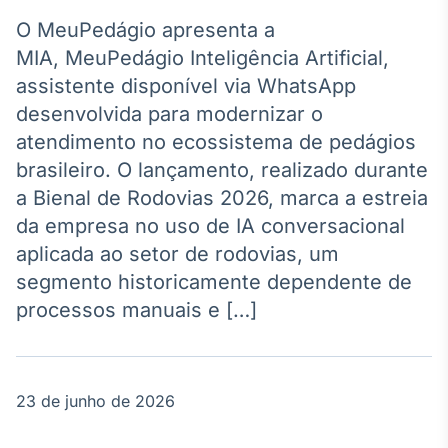
Broadcast
Agro
O MeuPedágio apresenta a
Tudo sobre o
MIA, MeuPedágio Inteligência Artificial,
agronegócio
assistente disponível via WhatsApp
desenvolvida para modernizar o
atendimento no ecossistema de pedágios
Broadcast
brasileiro. O lançamento, realizado durante
Político
a Bienal de Rodovias 2026, marca a estreia
Os bastidores da
política em
da empresa no uso de IA conversacional
tempo real
aplicada ao setor de rodovias, um
segmento historicamente dependente de
Broadcast
processos manuais e […]
Energia
O setor de
energia elétrica
no Brasil
23 de junho de 2026