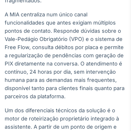
fragmentados.
Broadcast
Curadoria
A MIA centraliza num único canal
Curadoria de
funcionalidades que antes exigiam múltiplos
conteúdos
noticiosos
pontos de contato. Responde dúvidas sobre o
Soluções de
Vale-Pedágio Obrigatório (VPO) e o sistema de
Tecnologia
Free Flow, consulta débitos por placa e permite
Broadcast
a regularização de pendências com geração de
Radar
PIX diretamente na conversa. O atendimento é
Monitoramento
inteligente de
contínuo, 24 horas por dia, sem intervenção
notícias e
humana para as demandas mais frequentes,
conteúdos
disponível tanto para clientes finais quanto para
Broadcast
parceiros da plataforma.
Fundos
A melhor
Um dos diferenciais técnicos da solução é o
plataforma para
motor de roteirização proprietário integrado à
analisar fundos
de investimento
assistente. A partir de um ponto de origem e
no Brasil