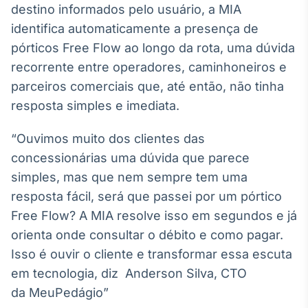
destino informados pelo usuário, a MIA
IA
identifica automaticamente a presença de
Em breve
pórticos Free Flow ao longo da rota, uma dúvida
recorrente entre operadores, caminhoneiros e
parceiros comerciais que, até então, não tinha
resposta simples e imediata.
BroadFast
“Ouvimos muito dos clientes das
Em breve
concessionárias uma dúvida que parece
simples, mas que nem sempre tem uma
resposta fácil, será que passei por um pórtico
Free Flow? A MIA resolve isso em segundos e já
Gestão de
orienta onde consultar o débito e como pagar.
Investimentos
Isso é ouvir o cliente e transformar essa escuta
Em breve
em tecnologia, diz Anderson Silva, CTO
da MeuPedágio”