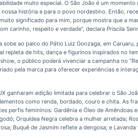
bilidade muito especial. O São João é um momento m
a nossa história e para o povo nordestino. Então, rec
muito significado para mim, porque mostra que a ma
com carinho, respeito e verdade”, declara Priscila Sen
la sobe ao palco do Pátio Luiz Gonzaga, em Caruaru,
l repleta de hits, dança e figurinos inspirados no te
o show, o público poderá vivenciar a campanha no “R
riado pela marca para oferecer experiências e intera
X ganharam edição limitada para celebrar o São Joã
elementos como renda, bordado, couro e chita. As fr
ntes perfis femininos: Gardênia e Óleo de Amêndoas 
godó; Orquídea Negra celebra a mulher arretada; Ro
osa; Buquê de Jasmim reflete a dengosa; e Lavanda t