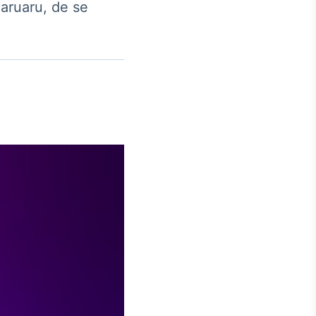
aruaru, de se
Crédito
Em breve