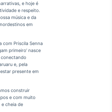
rrativas, e hoje é
ividade e respeito.
nossa música e da
 nordestinos em
ia com Priscila Senna
gam primeiro’ nasce
, conectando
aruaru e, pela
 estar presente em
amos construir
ipos e com muito
 e cheia de