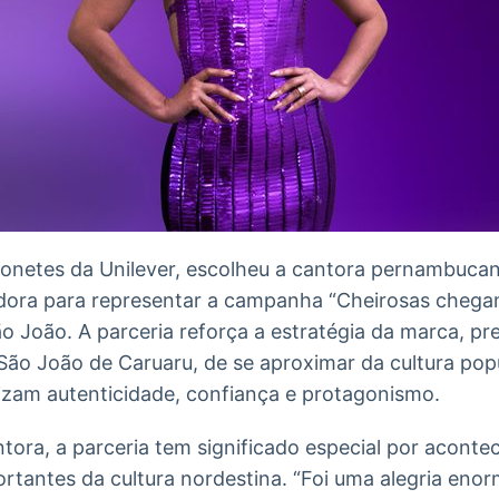
onetes da Unilever, escolheu a cantora pernambucan
ora para representar a campanha “Cheirosas chegam
ão João. A parceria reforça a estratégia da marca, p
ão João de Caruaru, de se aproximar da cultura popul
izam autenticidade, confiança e protagonismo.
tora, a parceria tem significado especial por acont
tantes da cultura nordestina. “Foi uma alegria eno