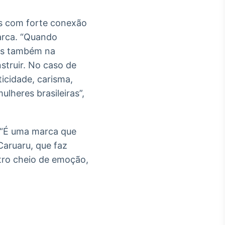
es com forte conexão
arca. “Quando
as também na
truir. No caso de
icidade, carisma,
lheres brasileiras”,
. “É uma marca que
Caruaru, que faz
ntro cheio de emoção,