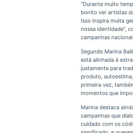
“Durante muito tempo
bonito ver artistas 
Isso inspira muita g
nossa identidade”, c
campanhas nacionai
Segundo Marina Ballin
está alinhada à estr
justamente para tra
produto, autoestima,
primeira vez, també
momentos que impor
Marina destaca ainda
campanhas que dialo
cuidado com os códig
significado, e quere