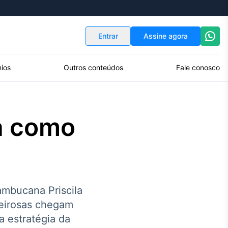
Indicadores
Conversor de Moedas
Entrar
Assine agora
ios
Outros conteúdos
Fale conosco
a como
ambucana Priscila
eirosas chegam
a estratégia da