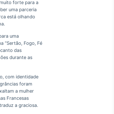
uito forte para a
eber uma parceria
rca está olhando
na.
 para uma
ma “Sertão, Fogo, Fé
ecanto das
ções durante as
o, com identidade
agrâncias foram
exaltam a mulher
sas Francesas
raduz a graciosa.