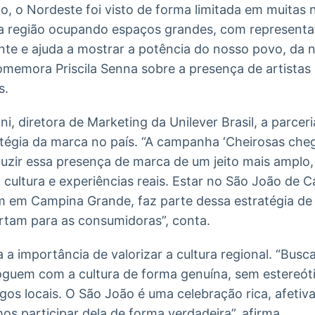
, o Nordeste foi visto de forma limitada em muitas na
da região ocupando espaços grandes, com representat
ente e ajuda a mostrar a potência do nosso povo, da 
omemora Priscila Senna sobre a presença de artistas
s.
i, diretora de Marketing da Unilever Brasil, a parcer
atégia da marca no país. “A campanha ‘Cheirosas che
duzir essa presença de marca de um jeito mais amplo
 cultura e experiências reais. Estar no São João de C
m em Campina Grande, faz parte dessa estratégia de
tam para as consumidoras”, conta.
 a importância de valorizar a cultura regional. “Busc
guem com a cultura de forma genuína, sem estereót
os locais. O São João é uma celebração rica, afetiva
mos participar dela de forma verdadeira”, afirma.