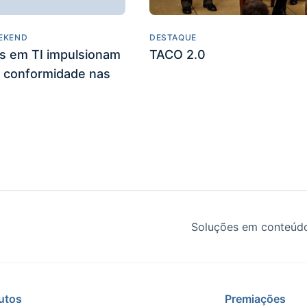
EKEND
DESTAQUE
es em TI impulsionam
TACO 2.0
 conformidade nas
Soluções em conteúdo
utos
Premiações