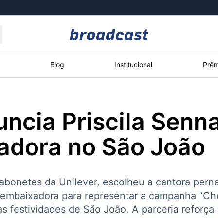
Moedas
Commodities
Blog
Institucional
Prêm
ncia Priscila Senn
roadcast
Content
ções
Broadcast
Broadcast
Broadcast
adora no São João
Político
Energia
White Label
Os bastidores da
O setor de
Plataforma para
política em tempo
energia elétrica
conteúdos
real
no Brasil
personalizados
abonetes da Unilever, escolheu a cantora pern
embaixadora para representar a campanha “Ch
as festividades de São João. A parceria reforça 
Broadcast
Broadcast
Broadcast
Broadcast