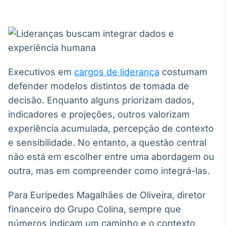
Broadcast
White Label
Plataforma para
conteúdos
personalizados
Soluções de Dados
e Conteúdos
Executivos em
cargos de liderança
costumam
Broadcast
defender modelos distintos de tomada de
OTC
decisão. Enquanto alguns priorizam dados,
Plataforma para
indicadores e projeções, outros valorizam
negociação de
ativos
experiência acumulada, percepção de contexto
e sensibilidade. No entanto, a questão central
não está em escolher entre uma abordagem ou
Broadcast
Datafeed
outra, mas em compreender como integrá-las.
APIs para
integração de
Para Eurípedes Magalhães de Oliveira, diretor
conteúdos e
financeiro do Grupo Colina, sempre que
dados
números indicam um caminho e o contexto