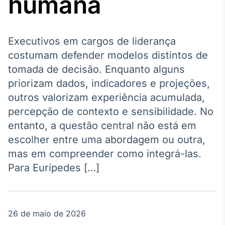
humana
Broadcast
Agro
Tudo sobre o
agronegócio
Executivos em cargos de liderança
costumam defender modelos distintos de
tomada de decisão. Enquanto alguns
Broadcast
priorizam dados, indicadores e projeções,
Político
outros valorizam experiência acumulada,
Os bastidores da
percepção de contexto e sensibilidade. No
política em
tempo real
entanto, a questão central não está em
escolher entre uma abordagem ou outra,
Broadcast
mas em compreender como integrá-las.
Energia
Para Eurípedes […]
O setor de
energia elétrica
no Brasil
26 de maio de 2026