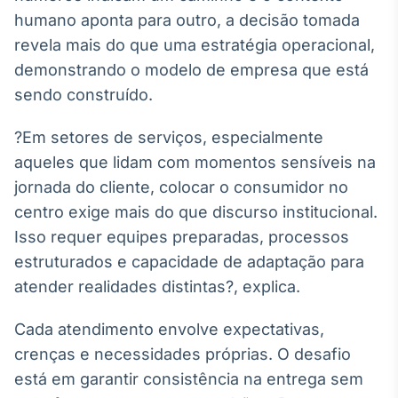
Broadcast
humano aponta para outro, a decisão tomada
Ticker
revela mais do que uma estratégia operacional,
Cotações e
demonstrando o modelo de empresa que está
headlines de
notícias
sendo construído.
?Em setores de serviços, especialmente
Broadcast
aqueles que lidam com momentos sensíveis na
Widgets
jornada do cliente, colocar o consumidor no
Componentes
para conteúdos e
centro exige mais do que discurso institucional.
funcionalidades
Isso requer equipes preparadas, processos
estruturados e capacidade de adaptação para
Broadcast
atender realidades distintas?, explica.
Wallboard
Conteúdos e
Cada atendimento envolve expectativas,
dados para
crenças e necessidades próprias. O desafio
displays e telas
está em garantir consistência na entrega sem