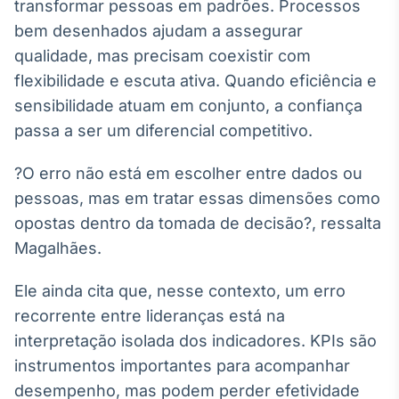
transformar pessoas em padrões. Processos
Broadcast
bem desenhados ajudam a assegurar
Curadoria
qualidade, mas precisam coexistir com
Curadoria de
conteúdos
flexibilidade e escuta ativa. Quando eficiência e
noticiosos
Soluções de
sensibilidade atuam em conjunto, a confiança
Tecnologia
passa a ser um diferencial competitivo.
Broadcast
?O erro não está em escolher entre dados ou
Radar
pessoas, mas em tratar essas dimensões como
Monitoramento
inteligente de
opostas dentro da tomada de decisão?, ressalta
notícias e
Magalhães.
conteúdos
Broadcast
Ele ainda cita que, nesse contexto, um erro
Fundos
recorrente entre lideranças está na
A melhor
interpretação isolada dos indicadores. KPIs são
plataforma para
instrumentos importantes para acompanhar
analisar fundos
de investimento
desempenho, mas podem perder efetividade
no Brasil