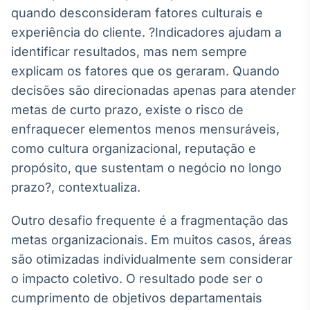
quando desconsideram fatores culturais e
IA
experiência do cliente. ?Indicadores ajudam a
Em breve
identificar resultados, mas nem sempre
explicam os fatores que os geraram. Quando
decisões são direcionadas apenas para atender
metas de curto prazo, existe o risco de
BroadFast
enfraquecer elementos menos mensuráveis,
Em breve
como cultura organizacional, reputação e
propósito, que sustentam o negócio no longo
prazo?, contextualiza.
Outro desafio frequente é a fragmentação das
Gestão de
metas organizacionais. Em muitos casos, áreas
Investimentos
são otimizadas individualmente sem considerar
Em breve
o impacto coletivo. O resultado pode ser o
cumprimento de objetivos departamentais