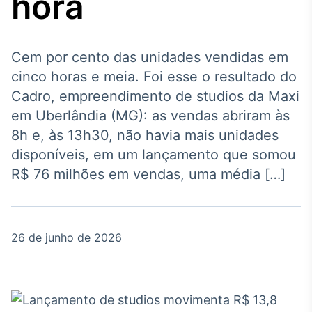
hora
Broadcast
Agro
Tudo sobre o
agronegócio
Cem por cento das unidades vendidas em
cinco horas e meia. Foi esse o resultado do
Cadro, empreendimento de studios da Maxi
Broadcast
em Uberlândia (MG): as vendas abriram às
Político
8h e, às 13h30, não havia mais unidades
Os bastidores da
disponíveis, em um lançamento que somou
política em tempo
real
R$ 76 milhões em vendas, uma média […]
Broadcast
Energia
26 de junho de 2026
O setor de
energia elétrica
no Brasil