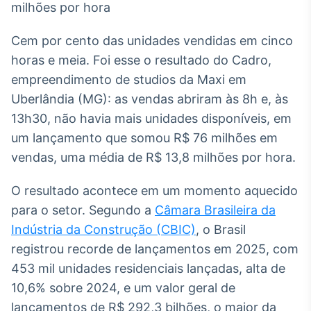
Broadcast
White Label
Plataforma para
Cem por cento das unidades vendidas em cinco
conteúdos
horas e meia. Foi esse o resultado do Cadro,
personalizados
Soluções de Dados
empreendimento de studios da Maxi em
e Conteúdos
Uberlândia (MG): as vendas abriram às 8h e, às
Broadcast
13h30, não havia mais unidades disponíveis, em
OTC
um lançamento que somou R$ 76 milhões em
Plataforma para
vendas, uma média de R$ 13,8 milhões por hora.
negociação de
ativos
O resultado acontece em um momento aquecido
para o setor. Segundo a
Câmara Brasileira da
Broadcast
Indústria da Construção (CBIC)
, o Brasil
Datafeed
registrou recorde de lançamentos em 2025, com
APIs para
integração de
453 mil unidades residenciais lançadas, alta de
conteúdos e
10,6% sobre 2024, e um valor geral de
dados
lançamentos de R$ 292,3 bilhões, o maior da