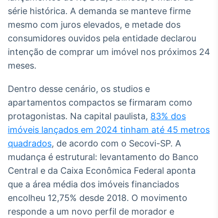
Broadcast
série histórica. A demanda se manteve firme
Ticker
mesmo com juros elevados, e metade dos
Cotações e
consumidores ouvidos pela entidade declarou
headlines de
notícias
intenção de comprar um imóvel nos próximos 24
meses.
Broadcast
Dentro desse cenário, os studios e
Widgets
apartamentos compactos se firmaram como
Componentes
para conteúdos e
protagonistas. Na capital paulista,
83% dos
funcionalidades
imóveis lançados em 2024 tinham até 45 metros
quadrados
, de acordo com o Secovi-SP. A
Broadcast
mudança é estrutural: levantamento do Banco
Wallboard
Central e da Caixa Econômica Federal aponta
Conteúdos e
que a área média dos imóveis financiados
dados para
displays e telas
encolheu 12,75% desde 2018. O movimento
responde a um novo perfil de morador e