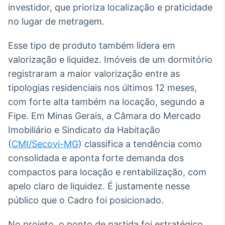
investidor, que prioriza localização e praticidade
Broadcast
Curadoria
no lugar de metragem.
Curadoria de
conteúdos
Esse tipo de produto também lidera em
noticiosos
Soluções de
valorização e liquidez. Imóveis de um dormitório
Tecnologia
registraram a maior valorização entre as
tipologias residenciais nos últimos 12 meses,
Broadcast
Radar
com forte alta também na locação, segundo a
Monitoramento
Fipe. Em Minas Gerais, a Câmara do Mercado
inteligente de
Imobiliário e Sindicato da Habitação
notícias e
conteúdos
(
CMI/Secovi-MG
) classifica a tendência como
consolidada e aponta forte demanda dos
Broadcast
compactos para locação e rentabilização, com
Fundos
apelo claro de liquidez. É justamente nesse
A melhor
plataforma para
público que o Cadro foi posicionado.
analisar fundos
de investimento
No projeto, o ponto de partida foi estratégico.
no Brasil