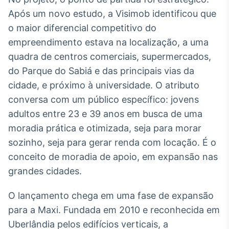
Após um novo estudo, a Visimob identificou que
IA
Em breve
o maior diferencial competitivo do
empreendimento estava na localização, a uma
quadra de centros comerciais, supermercados,
do Parque do Sabiá e das principais vias da
cidade, e próximo à universidade. O atributo
BroadFast
conversa com um público específico: jovens
Em breve
adultos entre 23 e 39 anos em busca de uma
moradia prática e otimizada, seja para morar
sozinho, seja para gerar renda com locação. É o
conceito de moradia de apoio, em expansão nas
Gestão de
grandes cidades.
Investimentos
Em breve
O lançamento chega em uma fase de expansão
para a Maxi. Fundada em 2010 e reconhecida em
Uberlândia pelos edifícios verticais, a