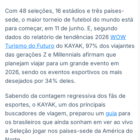
Broadcast
White Label
Com 48 seleções, 16 estádios e três países-
Plataforma para
sede, o maior torneio de futebol do mundo está
conteúdos
para começar, em 11 de junho. E, segundo
personalizados
Soluções de Dados
dados do relatório de tendências 2026
WOW
e Conteúdos
Turismo do Futuro
do KAYAK, 97% dos viajantes
Broadcast
das gerações Z e Millennials afirmam que
OTC
planejam viajar para um grande evento em
Plataforma para
2026, sendo os eventos esportivos os mais
negociação de
ativos
desejados por 34% deles.
Sabendo da contagem regressiva dos fãs de
Broadcast
esportes, o KAYAK, um dos principais
Datafeed
buscadores de viagem, preparou um
APIs para
guia
para
integração de
os brasileiros que ainda sonham em ver ao vivo
conteúdos e
dados
a Seleção jogar nos países-sede da América do
Norte.