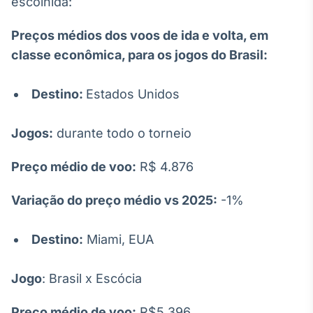
escolhida:
IA
Preços médios dos voos de ida e volta, em
Em breve
classe econômica, para os jogos do Brasil:
Destino:
Estados Unidos
BroadFast
Jogos:
durante todo o torneio
Em breve
Preço médio de voo:
R$ 4.876
Variação do preço médio vs 2025:
-1%
Gestão de
Destino:
Miami, EUA
Investimentos
Em breve
Jogo
: Brasil x Escócia
Preço médio de voo:
R$5.396