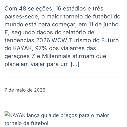
Broadcast
Agro
Com 48 seleções, 16 estádios e três
Tudo sobre o
países-sede, o maior torneio de futebol do
agronegócio
mundo está para começar, em 11 de junho.
E, segundo dados do relatório de
tendências 2026 WOW Turismo do Futuro
Broadcast
do KAYAK, 97% dos viajantes das
Político
gerações Z e Millennials afirmam que
Os bastidores da
política em
planejam viajar para um […]
tempo real
Broadcast
7 de maio de 2026
Energia
O setor de
energia elétrica
no Brasil