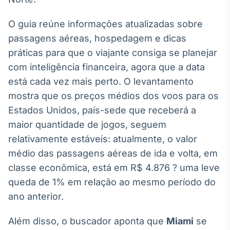
Broadcast
Ticker
O guia reúne informações atualizadas sobre
Cotações e
passagens aéreas, hospedagem e dicas
headlines de
notícias
práticas para que o viajante consiga se planejar
com inteligência financeira, agora que a data
está cada vez mais perto. O levantamento
Broadcast
mostra que os preços médios dos voos para os
Widgets
Estados Unidos, país-sede que receberá a
Componentes
para conteúdos e
maior quantidade de jogos, seguem
funcionalidades
relativamente estáveis: atualmente, o valor
médio das passagens aéreas de ida e volta, em
Broadcast
classe econômica, está em R$ 4.876 ? uma leve
Wallboard
queda de 1% em relação ao mesmo período do
Conteúdos e
ano anterior.
dados para
displays e telas
Além disso, o buscador aponta que
Miami
se