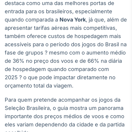
destaca como uma das melhores portas de
Broadcast
entrada para os brasileiros, especialmente
Curadoria
quando comparada a
Nova York
Curadoria de
, já que, além de
conteúdos
apresentar tarifas aéreas mais competitivas,
noticiosos
Soluções de
também oferece custos de hospedagem mais
Tecnologia
acessíveis para o período dos jogos do Brasil na
Broadcast
fase de grupos ? mesmo com o aumento médio
Radar
de 36% no preço dos voos e de 66% na diária
Monitoramento
de hospedagem quando comparado com
inteligente de
notícias e
2025 ? o que pode impactar diretamente no
conteúdos
orçamento total da viagem.
Broadcast
Para quem pretende acompanhar os jogos da
Fundos
Seleção Brasileira, o guia mostra um panorama
A melhor
plataforma para
importante dos preços médios de voos e como
analisar fundos
eles variam dependendo da cidade e da partida
de investimento
no Brasil