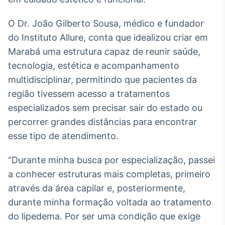
Broadcast
Ticker
O Dr. João Gilberto Sousa, médico e fundador
Cotações e
do Instituto Allure, conta que idealizou criar em
headlines de
notícias
Marabá uma estrutura capaz de reunir saúde,
tecnologia, estética e acompanhamento
multidisciplinar, permitindo que pacientes da
Broadcast
região tivessem acesso a tratamentos
Widgets
especializados sem precisar sair do estado ou
Componentes
para conteúdos e
percorrer grandes distâncias para encontrar
funcionalidades
esse tipo de atendimento.
Broadcast
“Durante minha busca por especialização, passei
Wallboard
a conhecer estruturas mais completas, primeiro
Conteúdos e
através da área capilar e, posteriormente,
dados para
displays e telas
durante minha formação voltada ao tratamento
do lipedema. Por ser uma condição que exige