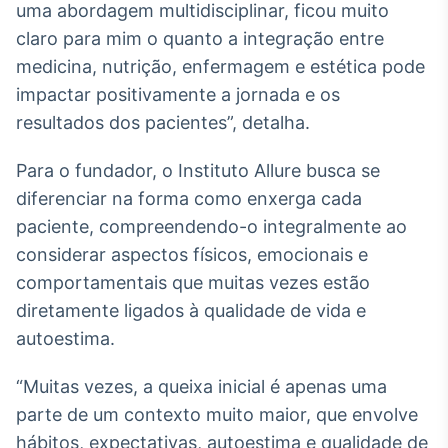
uma abordagem multidisciplinar, ficou muito
Broadcast
claro para mim o quanto a integração entre
Curadoria
medicina, nutrição, enfermagem e estética pode
Curadoria de
conteúdos
impactar positivamente a jornada e os
noticiosos
Soluções de
resultados dos pacientes”, detalha.
Tecnologia
Para o fundador, o Instituto Allure busca se
Broadcast
diferenciar na forma como enxerga cada
Radar
Monitoramento
paciente, compreendendo-o integralmente ao
inteligente de
considerar aspectos físicos, emocionais e
notícias e
conteúdos
comportamentais que muitas vezes estão
diretamente ligados à qualidade de vida e
Broadcast
autoestima.
Fundos
A melhor
“Muitas vezes, a queixa inicial é apenas uma
plataforma para
analisar fundos
parte de um contexto muito maior, que envolve
de investimento
hábitos, expectativas, autoestima e qualidade de
no Brasil