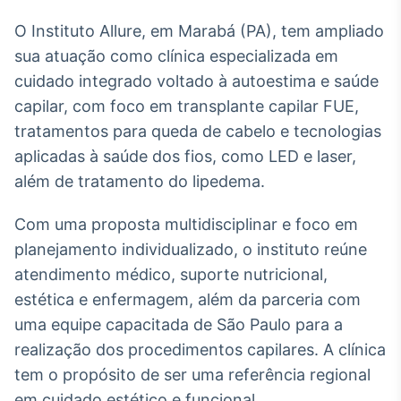
Broadcast
White Label
O Instituto Allure, em Marabá (PA), tem ampliado
Plataforma para
sua atuação como clínica especializada em
conteúdos
cuidado integrado voltado à autoestima e saúde
personalizados
Soluções de Dados
capilar, com foco em transplante capilar FUE,
e Conteúdos
tratamentos para queda de cabelo e tecnologias
Broadcast
aplicadas à saúde dos fios, como LED e laser,
OTC
além de tratamento do lipedema.
Plataforma para
negociação de
ativos
Com uma proposta multidisciplinar e foco em
planejamento individualizado, o instituto reúne
atendimento médico, suporte nutricional,
Broadcast
estética e enfermagem, além da parceria com
Datafeed
uma equipe capacitada de São Paulo para a
APIs para
integração de
realização dos procedimentos capilares. A clínica
conteúdos e
dados
tem o propósito de ser uma referência regional
em cuidado estético e funcional.