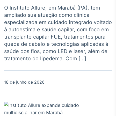
Broadcast
Agro
O Instituto Allure, em Marabá (PA), tem
Tudo sobre o
ampliado sua atuação como clínica
agronegócio
especializada em cuidado integrado voltado
à autoestima e saúde capilar, com foco em
transplante capilar FUE, tratamentos para
Broadcast
queda de cabelo e tecnologias aplicadas à
Político
saúde dos fios, como LED e laser, além de
Os bastidores da
política em tempo
tratamento do lipedema. Com […]
real
Broadcast
18 de junho de 2026
Energia
O setor de
energia elétrica
no Brasil