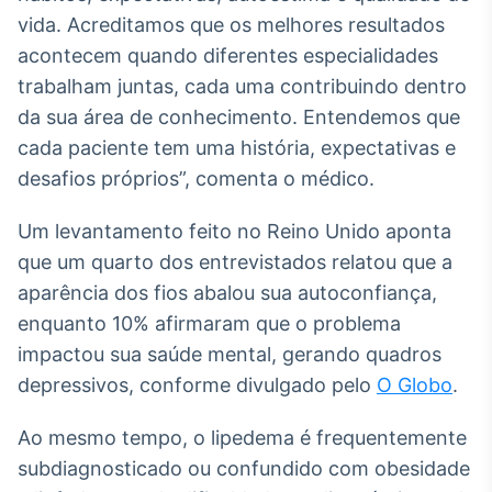
vida. Acreditamos que os melhores resultados
IA
acontecem quando diferentes especialidades
Em breve
trabalham juntas, cada uma contribuindo dentro
da sua área de conhecimento. Entendemos que
cada paciente tem uma história, expectativas e
desafios próprios”, comenta o médico.
BroadFast
Em breve
Um levantamento feito no Reino Unido aponta
que um quarto dos entrevistados relatou que a
aparência dos fios abalou sua autoconfiança,
enquanto 10% afirmaram que o problema
impactou sua saúde mental, gerando quadros
Gestão de
depressivos, conforme divulgado pelo
Investimentos
O Globo
.
Em breve
Ao mesmo tempo, o lipedema é frequentemente
subdiagnosticado ou confundido com obesidade