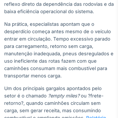
reflexo direto da dependência das rodovias e da
Broadcast
Curadoria
baixa eficiência operacional do sistema.
Curadoria de
conteúdos
Na prática, especialistas apontam que o
noticiosos
Soluções de
desperdício começa antes mesmo de o veículo
Tecnologia
entrar em circulação. Tempo excessivo parado
Broadcast
para carregamento, retorno sem carga,
Radar
manutenção inadequada, pneus desregulados e
Monitoramento
uso ineficiente das rotas fazem com que
inteligente de
caminhões consumam mais combustível para
notícias e
conteúdos
transportar menos carga.
Broadcast
Um dos principais gargalos apontados pelo
Fundos
setor é o chamado
?empty miles?
ou ?frete-
A melhor
retorno?, quando caminhões circulam sem
plataforma para
analisar fundos
carga, sem gerar receita, mas consumindo
de investimento
no Brasil
combustível e ampliando emissões.
Relatório