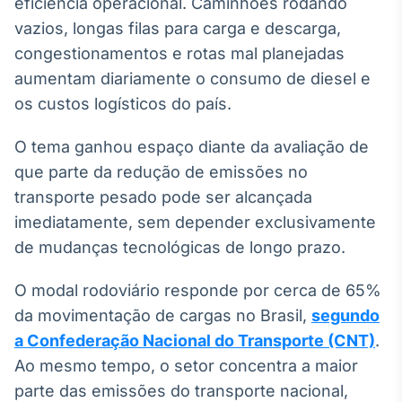
eficiência operacional. Caminhões rodando
Broadcast
vazios, longas filas para carga e descarga,
Ticker
congestionamentos e rotas mal planejadas
Cotações e
headlines de
aumentam diariamente o consumo de diesel e
notícias
os custos logísticos do país.
O tema ganhou espaço diante da avaliação de
Broadcast
Widgets
que parte da redução de emissões no
Componentes
transporte pesado pode ser alcançada
para conteúdos e
imediatamente, sem depender exclusivamente
funcionalidades
de mudanças tecnológicas de longo prazo.
Broadcast
O modal rodoviário responde por cerca de 65%
Wallboard
da movimentação de cargas no Brasil,
segundo
Conteúdos e
a Confederação Nacional do Transporte (CNT)
.
dados para
displays e telas
Ao mesmo tempo, o setor concentra a maior
parte das emissões do transporte nacional,