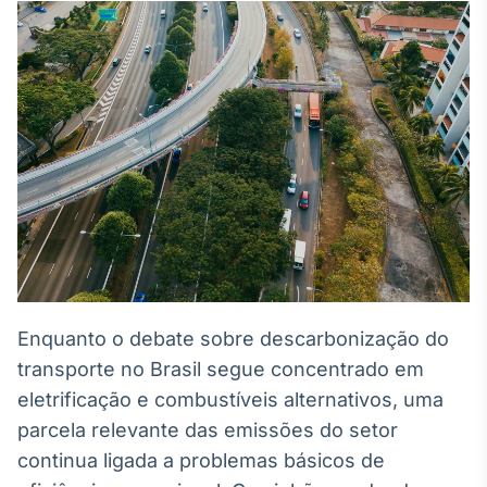
Broadcast
White Label
Plataforma para
conteúdos
personalizados
Soluções de Dados
e Conteúdos
Broadcast
OTC
Plataforma para
negociação de
ativos
Enquanto o debate sobre descarbonização do
Broadcast
Datafeed
transporte no Brasil segue concentrado em
APIs para
eletrificação e combustíveis alternativos, uma
integração de
parcela relevante das emissões do setor
conteúdos e
dados
continua ligada a problemas básicos de