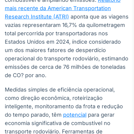
IA
mais recente da American Transportation
Em breve
Research Institute (ATRI)
aponta que as viagens
vazias representaram 16,7% da quilometragem
total percorrida por transportadoras nos
Estados Unidos em 2024, índice considerado
um dos maiores fatores de desperdício
BroadFast
operacional do transporte rodoviário, estimando
Em breve
emissões de cerca de 76 milhões de toneladas
de CO? por ano.
Medidas simples de eficiência operacional,
Gestão de
como direção econômica, roteirização
Investimentos
inteligente, monitoramento da frota e redução
Em breve
do tempo parado, têm
potencial
para gerar
economia significativa de combustível no
transporte rodoviário. Ferramentas de