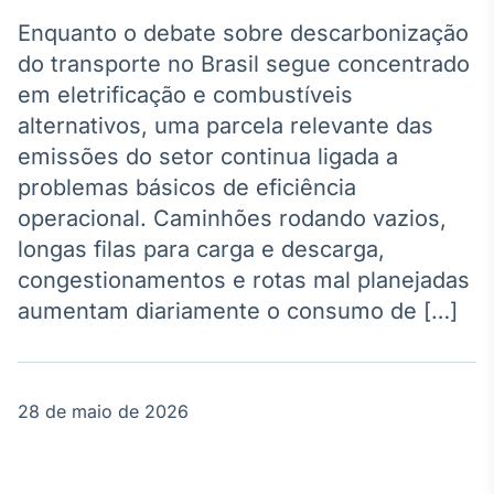
Broadcast
Agro
Enquanto o debate sobre descarbonização
Tudo sobre o
do transporte no Brasil segue concentrado
agronegócio
em eletrificação e combustíveis
alternativos, uma parcela relevante das
emissões do setor continua ligada a
Broadcast
problemas básicos de eficiência
Político
operacional. Caminhões rodando vazios,
Os bastidores da
política em
longas filas para carga e descarga,
tempo real
congestionamentos e rotas mal planejadas
aumentam diariamente o consumo de […]
Broadcast
Energia
O setor de
energia elétrica
28 de maio de 2026
no Brasil