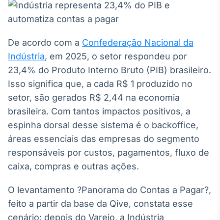
Broadcast
White Label
Plataforma para
conteúdos
De acordo com a
Confederação Nacional da
personalizados
Soluções de Dados
Indústria
, em 2025, o setor respondeu por
e Conteúdos
23,4% do Produto Interno Bruto (PIB) brasileiro.
Broadcast
Isso significa que, a cada R$ 1 produzido no
OTC
setor, são gerados R$ 2,44 na economia
Plataforma para
brasileira. Com tantos impactos positivos, a
negociação de
ativos
espinha dorsal desse sistema é o backoffice,
áreas essenciais das empresas do segmento
responsáveis por custos, pagamentos, fluxo de
Broadcast
Datafeed
caixa, compras e outras ações.
APIs para
integração de
O levantamento ?Panorama do Contas a Pagar?,
conteúdos e
feito a partir da base da Qive, constata esse
dados
cenário: depois do Varejo, a Indústria