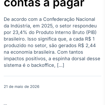
contas a pagar
Broadcast
Agro
Tudo sobre o
agronegócio
De acordo com a Confederação Nacional
da Indústria, em 2025, o setor respondeu
por 23,4% do Produto Interno Bruto (PIB)
Broadcast
brasileiro. Isso significa que, a cada R$ 1
Político
produzido no setor, são gerados R$ 2,44
Os bastidores da
na economia brasileira. Com tantos
política em
tempo real
impactos positivos, a espinha dorsal desse
sistema é o backoffice, […]
Broadcast
Energia
O setor de
21 de maio de 2026
energia elétrica
no Brasil