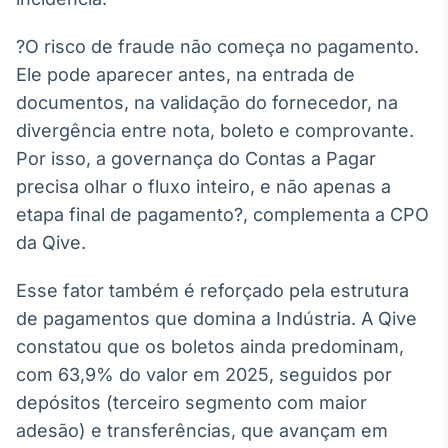
IA
?O risco de fraude não começa no pagamento.
Em breve
Ele pode aparecer antes, na entrada de
documentos, na validação do fornecedor, na
divergência entre nota, boleto e comprovante.
Por isso, a governança do Contas a Pagar
BroadFast
precisa olhar o fluxo inteiro, e não apenas a
Em breve
etapa final de pagamento?, complementa a CPO
da Qive.
Esse fator também é reforçado pela estrutura
de pagamentos que domina a Indústria. A Qive
Gestão de
constatou que os boletos ainda predominam,
Investimentos
com 63,9% do valor em 2025, seguidos por
Em breve
depósitos (terceiro segmento com maior
adesão) e transferências, que avançam em