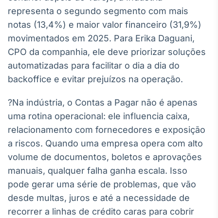
Broadcast
representa o segundo segmento com mais
Ticker
notas (13,4%) e maior valor financeiro (31,9%)
Cotações e
movimentados em 2025. Para Erika Daguani,
headlines de
notícias
CPO da companhia, ele deve priorizar soluções
automatizadas para facilitar o dia a dia do
backoffice e evitar prejuízos na operação.
Broadcast
Widgets
?Na indústria, o Contas a Pagar não é apenas
Componentes
para conteúdos e
uma rotina operacional: ele influencia caixa,
funcionalidades
relacionamento com fornecedores e exposição
a riscos. Quando uma empresa opera com alto
Broadcast
volume de documentos, boletos e aprovações
Wallboard
manuais, qualquer falha ganha escala. Isso
Conteúdos e
pode gerar uma série de problemas, que vão
dados para
displays e telas
desde multas, juros e até a necessidade de
recorrer a linhas de crédito caras para cobrir