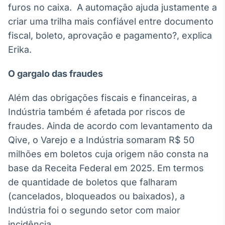
furos no caixa. A automação ajuda justamente a
Broadcast
Curadoria
criar uma trilha mais confiável entre documento
Curadoria de
fiscal, boleto, aprovação e pagamento?, explica
conteúdos
Erika.
noticiosos
Soluções de
Tecnologia
O gargalo das fraudes
Broadcast
Além das obrigações fiscais e financeiras, a
Radar
Indústria também é afetada por riscos de
Monitoramento
inteligente de
fraudes. Ainda de acordo com levantamento da
notícias e
Qive, o Varejo e a Indústria somaram R$ 50
conteúdos
milhões em boletos cuja origem não consta na
Broadcast
base da Receita Federal em 2025. Em termos
Fundos
de quantidade de boletos que falharam
A melhor
(cancelados, bloqueados ou baixados), a
plataforma para
analisar fundos
Indústria foi o segundo setor com maior
de investimento
incidência.
no Brasil