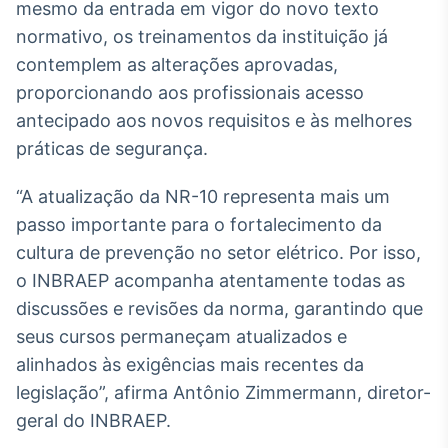
mesmo da entrada em vigor do novo texto
IA
normativo, os treinamentos da instituição já
Em breve
contemplem as alterações aprovadas,
proporcionando aos profissionais acesso
antecipado aos novos requisitos e às melhores
práticas de segurança.
BroadFast
“A atualização da NR-10 representa mais um
Em breve
passo importante para o fortalecimento da
cultura de prevenção no setor elétrico. Por isso,
o INBRAEP acompanha atentamente todas as
discussões e revisões da norma, garantindo que
Gestão de
seus cursos permaneçam atualizados e
Investimentos
alinhados às exigências mais recentes da
Em breve
legislação”, afirma Antônio Zimmermann, diretor-
geral do INBRAEP.