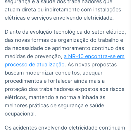
segurança e a saúde dos trabalhadores que
Broadcast
atuam direta ou indiretamente com instalações
Ticker
elétricas e serviços envolvendo eletricidade.
Cotações e
headlines de
notícias
Diante da evolução tecnológica do setor elétrico,
das novas formas de organização do trabalho e
da necessidade de aprimoramento contínuo das
Broadcast
Widgets
medidas de prevenção,
a NR-10 encontra-se em
Componentes
processo de atualização
. As novas propostas
para conteúdos e
buscam modernizar conceitos, adequar
funcionalidades
procedimentos e fortalecer ainda mais a
proteção dos trabalhadores expostos aos riscos
Broadcast
elétricos, mantendo a norma alinhada às
Wallboard
melhores práticas de segurança e saúde
Conteúdos e
dados para
ocupacional.
displays e telas
Os acidentes envolvendo eletricidade continuam