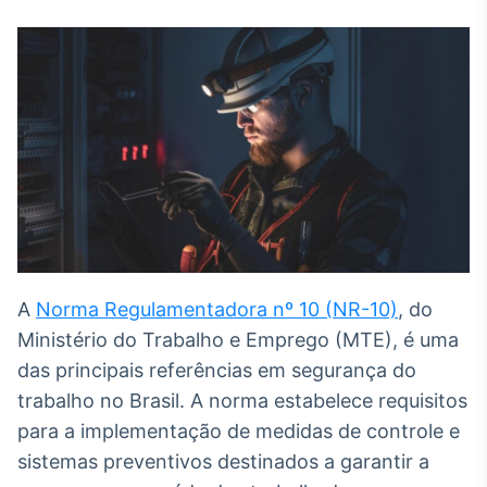
Broadcast
White Label
Plataforma para
conteúdos
personalizados
Soluções de Dados
e Conteúdos
Broadcast
OTC
Plataforma para
negociação de
ativos
A
Norma Regulamentadora nº 10 (NR-10)
, do
Ministério do Trabalho e Emprego (MTE), é uma
Broadcast
Datafeed
das principais referências em segurança do
APIs para
trabalho no Brasil. A norma estabelece requisitos
integração de
para a implementação de medidas de controle e
conteúdos e
dados
sistemas preventivos destinados a garantir a