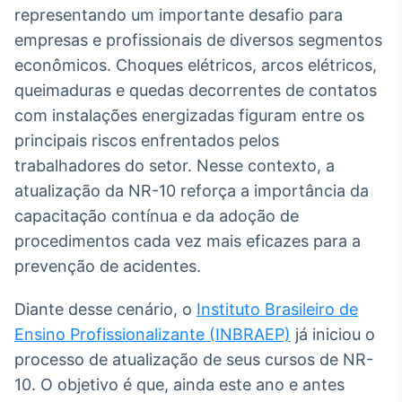
representando um importante desafio para
Broadcast
Curadoria
empresas e profissionais de diversos segmentos
Curadoria de
econômicos. Choques elétricos, arcos elétricos,
conteúdos
queimaduras e quedas decorrentes de contatos
noticiosos
Soluções de
com instalações energizadas figuram entre os
Tecnologia
principais riscos enfrentados pelos
Broadcast
trabalhadores do setor. Nesse contexto, a
Radar
atualização da NR-10 reforça a importância da
Monitoramento
capacitação contínua e da adoção de
inteligente de
notícias e
procedimentos cada vez mais eficazes para a
conteúdos
prevenção de acidentes.
Broadcast
Diante desse cenário, o
Instituto Brasileiro de
Fundos
Ensino Profissionalizante (INBRAEP)
já iniciou o
A melhor
plataforma para
processo de atualização de seus cursos de NR-
analisar fundos
10. O objetivo é que, ainda este ano e antes
de investimento
no Brasil