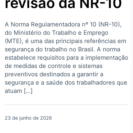
revisão da NR-10
Broadcast
Agro
Tudo sobre o
agronegócio
A Norma Regulamentadora nº 10 (NR-10),
do Ministério do Trabalho e Emprego
(MTE), é uma das principais referências em
Broadcast
segurança do trabalho no Brasil. A norma
Político
estabelece requisitos para a implementação
Os bastidores da
de medidas de controle e sistemas
política em tempo
real
preventivos destinados a garantir a
segurança e a saúde dos trabalhadores que
Broadcast
atuam […]
Energia
O setor de
energia elétrica
no Brasil
23 de junho de 2026