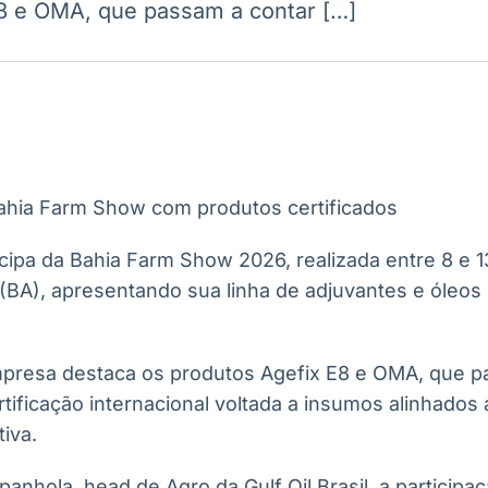
8 e OMA, que passam a contar […]
Ticker
Widgets
Wallboard
Curadoria
Cotações e
Componentes
Conteúdos e
Curadoria de
headlines de
para conteúdos e
dados para
conteúdos
notícias
funcionalidades
displays e telas
noticiosos
IA
BroadFast
Gestão de
Tokenização
Investimentos
de ativos
Em breve
Em breve
Em breve
Em breve
rticipa da Bahia Farm Show 2026, realizada entre 8 e 
BA), apresentando sua linha de adjuvantes e óleos 
empresa destaca os produtos Agefix E8 e OMA, que 
tificação internacional voltada a insumos alinhados 
tiva.
hola, head de Agro da Gulf Oil Brasil, a participaçã