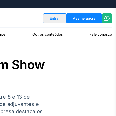
Indicadores
Conversor de Moedas
Entrar
Assine agora
ios
Outros conteúdos
Fale conosco
arm Show
tre 8 e 13 de
de adjuvantes e
mpresa destaca os