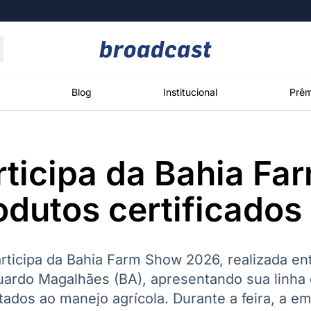
Moedas
Commodities
Blog
Institucional
Prêm
rticipa da Bahia F
roadcast
Content
ções
Broadcast
Broadcast
Broadcast
dutos certificados
Político
Energia
White Label
Os bastidores da
O setor de
Plataforma para
política em
energia elétrica
conteúdos
tempo real
no Brasil
personalizados
participa da Bahia Farm Show 2026, realizada en
uardo Magalhães (BA), apresentando sua linha 
tados ao manejo agrícola. Durante a feira, a e
Broadcast
Broadcast
Broadcast
Broadcast