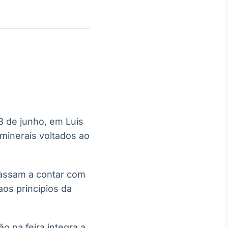
Crédito
Em breve
13 de junho, em Luís
minerais voltados ao
passam a contar com
aos princípios da
o na feira integra a