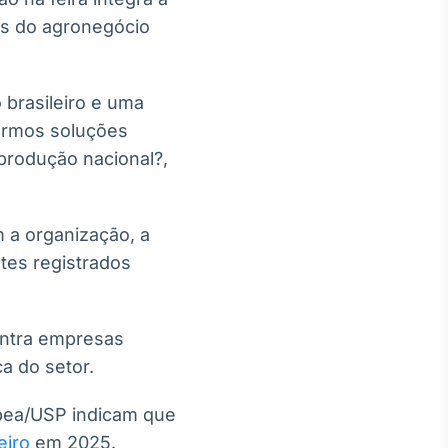
os do agronegócio
brasileiro e uma
armos soluções
produção nacional?,
 a organização, a
ntes registrados
entra empresas
a do setor.
pea/USP indicam que
eiro
em 2025.