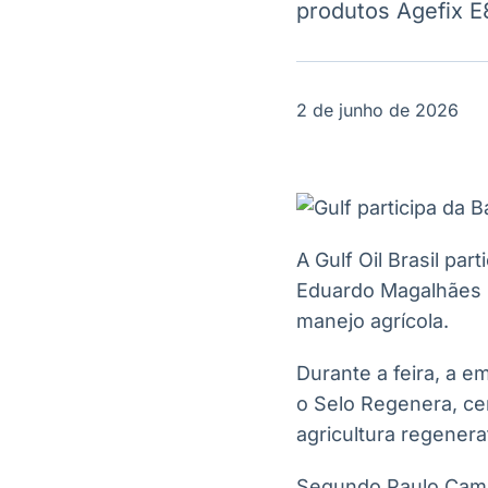
produtos Agefix E
OTC
Datafeed
Plataforma para
APIs para
negociação de
integração de
ativos
conteúdos e
Soluções de
dados
2 de junho de 2026
Tecnologia
Broadcast
Broadcast
Radar
Fundos
Monitoramento
A melhor
inteligente de
plataforma para
notícias e
analisar fundos
A Gulf Oil Brasil pa
conteúdos
de investimento
Eduardo Magalhães (
no Brasil
manejo agrícola.
Durante a feira, a 
o Selo Regenera, cer
agricultura regenera
Segundo Paulo Campan