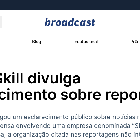
Moedas
Commodities
Blog
Institucional
Prêm
kill divulga
roadcast
Content
ções
Broadcast
Broadcast
Broadcast
cimento sobre repo
Político
Energia
White Label
Os bastidores da
O setor de
Plataforma para
política em tempo
energia elétrica
conteúdos
real
no Brasil
personalizados
lgou um esclarecimento público sobre notícias 
rensa envolvendo uma empresa denominada “Ski
, a organização citada nas reportagens não int
Broadcast
Broadcast
Broadcast
Broadcast