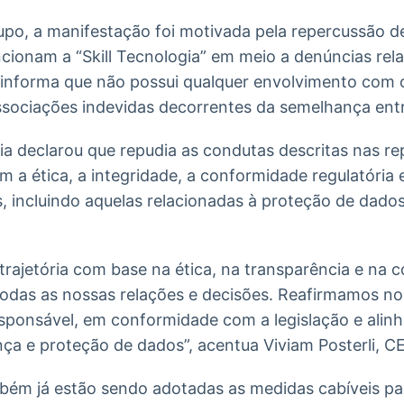
po, a manifestação foi motivada pela repercussão d
ncionam a “Skill Tecnologia” em meio a denúncias rel
 informa que não possui qualquer envolvimento com o
ssociações indevidas decorrentes da semelhança ent
a declarou que repudia as condutas descritas nas re
a ética, a integridade, a conformidade regulatória e
is, incluindo aquelas relacionadas à proteção de dado
rajetória com base na ética, na transparência e na c
 todas as nossas relações e decisões. Reafirmamos 
ponsável, em conformidade com a legislação e alin
ça e proteção de dados”, acentua Viviam Posterli, CE
ém já estão sendo adotadas as medidas cabíveis par