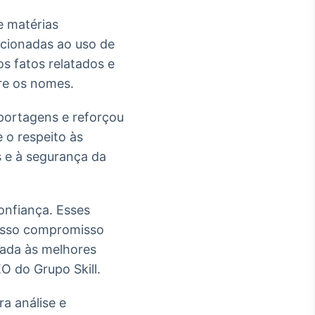
e matérias
acionadas ao uso de
s fatos relatados e
re os nomes.
portagens e reforçou
 o respeito às
s e à segurança da
onfiança. Esses
nosso compromisso
hada às melhores
O do Grupo Skill.
a análise e