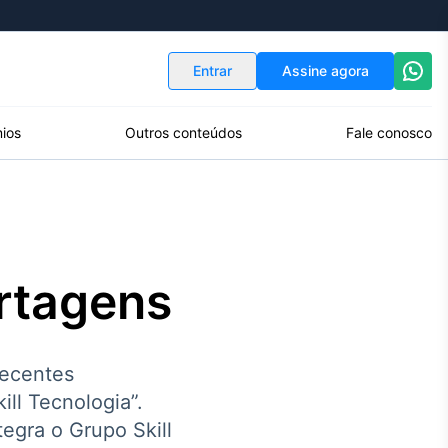
Indicadores
Conversor de Moedas
Entrar
Assine agora
ios
Outros conteúdos
Fale conosco
rtagens
recentes
ll Tecnologia”.
egra o Grupo Skill