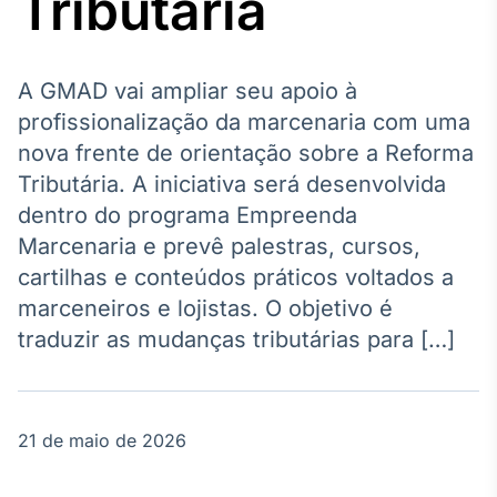
Tributária
Broadcast
Agro
Tudo sobre o
agronegócio
A GMAD vai ampliar seu apoio à
profissionalização da marcenaria com uma
nova frente de orientação sobre a Reforma
Broadcast
Tributária. A iniciativa será desenvolvida
Político
dentro do programa Empreenda
Os bastidores da
Marcenaria e prevê palestras, cursos,
política em
tempo real
cartilhas e conteúdos práticos voltados a
marceneiros e lojistas. O objetivo é
Broadcast
traduzir as mudanças tributárias para […]
Energia
O setor de
energia elétrica
no Brasil
21 de maio de 2026