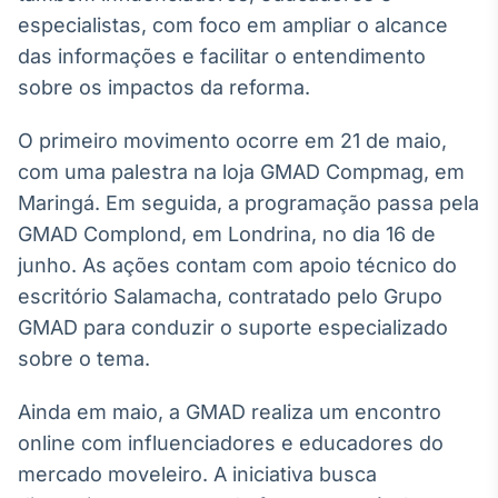
Broadcast
especialistas, com foco em ampliar o alcance
Ticker
das informações e facilitar o entendimento
Cotações e
sobre os impactos da reforma.
headlines de
notícias
O primeiro movimento ocorre em 21 de maio,
com uma palestra na loja GMAD Compmag, em
Broadcast
Maringá. Em seguida, a programação passa pela
Widgets
GMAD Complond, em Londrina, no dia 16 de
Componentes
para conteúdos e
junho. As ações contam com apoio técnico do
funcionalidades
escritório Salamacha, contratado pelo Grupo
GMAD para conduzir o suporte especializado
Broadcast
sobre o tema.
Wallboard
Conteúdos e
Ainda em maio, a GMAD realiza um encontro
dados para
online com influenciadores e educadores do
displays e telas
mercado moveleiro. A iniciativa busca