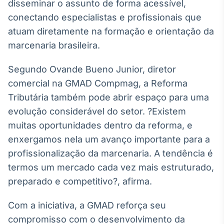
disseminar o assunto de forma acessível,
Broadcast
conectando especialistas e profissionais que
Curadoria
atuam diretamente na formação e orientação da
Curadoria de
conteúdos
marcenaria brasileira.
noticiosos
Soluções de
Tecnologia
Segundo Ovande Bueno Junior, diretor
comercial na GMAD Compmag, a Reforma
Broadcast
Tributária também pode abrir espaço para uma
Radar
evolução considerável do setor. ?Existem
Monitoramento
inteligente de
muitas oportunidades dentro da reforma, e
notícias e
enxergamos nela um avanço importante para a
conteúdos
profissionalização da marcenaria. A tendência é
Broadcast
termos um mercado cada vez mais estruturado,
Fundos
preparado e competitivo?, afirma.
A melhor
plataforma para
Com a iniciativa, a GMAD reforça seu
analisar fundos
de investimento
compromisso com o desenvolvimento da
no Brasil