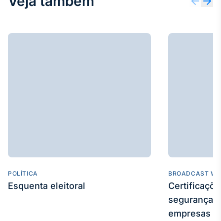
Veja também
Tokenização
de ativos
Em breve
Crédito
Em breve
POLÍTICA
BROADCAST WE
Esquenta eleitoral
Certificaçõ
segurança e
empresas