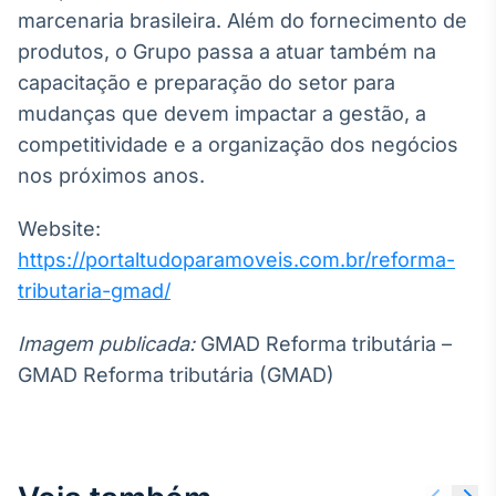
marcenaria brasileira. Além do fornecimento de
IA
produtos, o Grupo passa a atuar também na
Em breve
capacitação e preparação do setor para
mudanças que devem impactar a gestão, a
competitividade e a organização dos negócios
nos próximos anos.
BroadFast
Em breve
Website:
https://portaltudoparamoveis.com.br/reforma-
tributaria-gmad/
Imagem publicada:
GMAD Reforma tributária –
Gestão de
GMAD Reforma tributária (GMAD)
Investimentos
Em breve