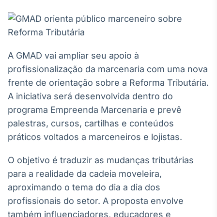
Broadcast
White Label
Plataforma para
conteúdos
personalizados
Soluções de Dados
A GMAD vai ampliar seu apoio à
e Conteúdos
profissionalização da marcenaria com uma nova
Broadcast
frente de orientação sobre a Reforma Tributária.
OTC
A iniciativa será desenvolvida dentro do
Plataforma para
programa Empreenda Marcenaria e prevê
negociação de
ativos
palestras, cursos, cartilhas e conteúdos
práticos voltados a marceneiros e lojistas.
Broadcast
O objetivo é traduzir as mudanças tributárias
Datafeed
para a realidade da cadeia moveleira,
APIs para
integração de
aproximando o tema do dia a dia dos
conteúdos e
profissionais do setor. A proposta envolve
dados
também influenciadores, educadores e