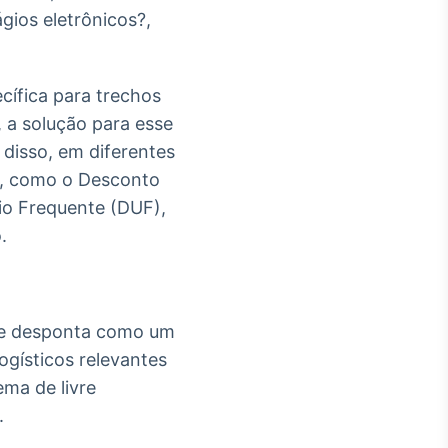
gios eletrônicos?,
cífica para trechos
 a solução para esse
disso, em diferentes
s, como o Desconto
io Frequente (DUF),
.
l e desponta como um
ogísticos relevantes
ema de livre
.