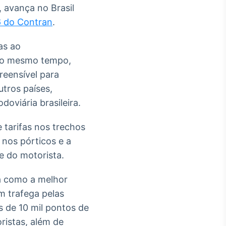
 avança no Brasil
6 do Contran
.
as ao
 Ao mesmo tempo,
reensível para
utros países,
oviária brasileira.
 tarifas nos trechos
 nos pórticos e a
e do motorista.
a como a melhor
em trafega pelas
s de 10 mil pontos de
ristas, além de