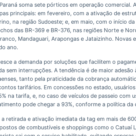
 Paraná soma sete pórticos em operação comercial.
as principais: em fevereiro, com a ativação de estr
rino, na região Sudoeste; e, em maio, com o início d
chos das BR-369 e BR-376, nas regiões Norte e Noro
Branco, Mandaguari, Arapongas e Jataizinho. Novas 
 do ano.
esce a demanda por soluções que facilitem o pagam
a sem interrupções. A tendência é de maior adesão 
aenses, tanto pela praticidade da cobrança automáti
contos tarifários. Em concessões no estado, usuário
% na tarifa, e, no caso de veículos de passeio com 
timento pode chegar a 93%, conforme a política da 
a retirada e ativação imediata da tag em mais de 60
, postos de combustíveis e shoppings como o Catuaí 
orista sai com o serviço habilitado, evitando esperas