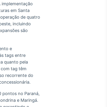
 A implementação
uturas em Santa
a operação de quatro
este, incluindo
expansões são
ento e
às tags entre
ca quanto pela
s com tag têm
uso recorrente do
concessionária.
0 pontos no Paraná,
Londrina e Maringá.
 e garantindo o