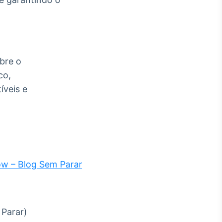
bre o
co,
íveis e
ow – Blog Sem Parar
 Parar)