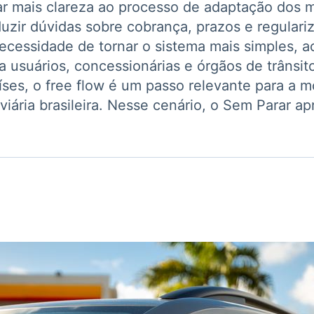
r mais clareza ao processo de adaptação dos m
Ticker
Widgets
Wallboard
Curadoria
uzir dúvidas sobre cobrança, prazos e regular
Cotações e
Componentes
Conteúdos e
Curadoria de
headlines de
para conteúdos e
dados para
conteúdos
ecessidade de tornar o sistema mais simples, a
notícias
funcionalidades
displays e telas
noticiosos
 usuários, concessionárias e órgãos de trânsit
íses, o free flow é um passo relevante para a 
IA
BroadFast
Gestão de
Tokenização
oviária brasileira. Nesse cenário, o Sem Parar ap
Investimentos
de ativos
Em breve
Em breve
Em breve
Em breve