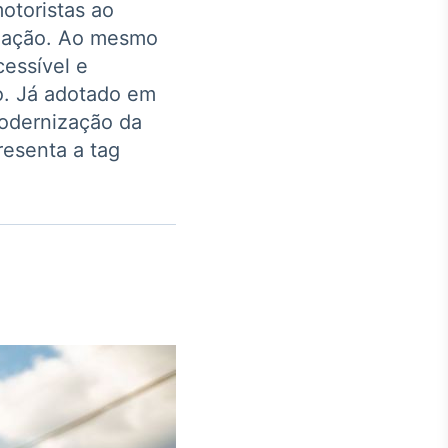
otoristas ao
ização. Ao mesmo
cessível e
o. Já adotado em
modernização da
Crédito
resenta a tag
Em breve