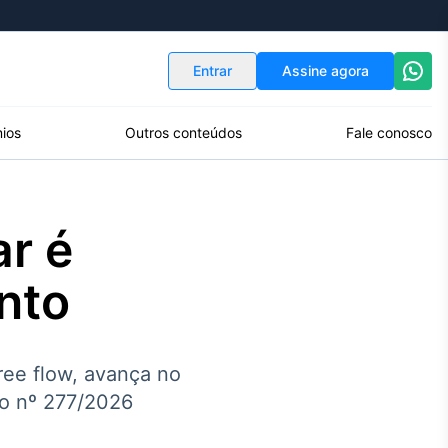
Indicadores
Conversor de Moedas
Entrar
Assine agora
ios
Outros conteúdos
Fale conosco
ar é
nto
ee flow, avança no
ão nº 277/2026