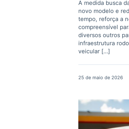
A medida busca da
OTC
Datafeed
Plataforma para
novo modelo e red
APIs para
negociação de
integração de
tempo, reforça a n
ativos
conteúdos e
Soluções de
dados
compreensível para
Tecnologia
diversos outros pa
Broadcast
Broadcast
infraestrutura rod
Radar
Fundos
veicular […]
Monitoramento
A melhor
inteligente de
plataforma para
notícias e
analisar fundos
conteúdos
de investimento
no Brasil
25 de maio de 2026