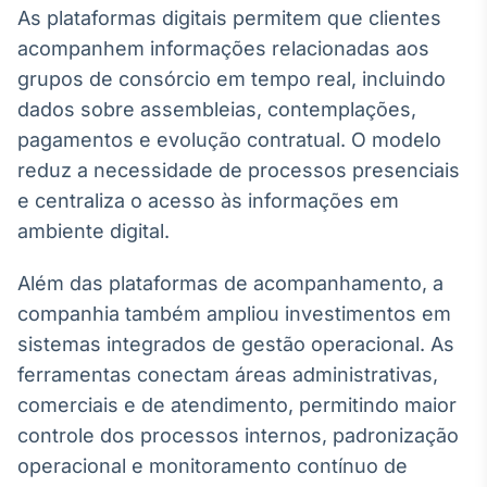
As plataformas digitais permitem que clientes
IA
acompanhem informações relacionadas aos
Em breve
grupos de consórcio em tempo real, incluindo
dados sobre assembleias, contemplações,
pagamentos e evolução contratual. O modelo
reduz a necessidade de processos presenciais
BroadFast
e centraliza o acesso às informações em
Em breve
ambiente digital.
Além das plataformas de acompanhamento, a
companhia também ampliou investimentos em
sistemas integrados de gestão operacional. As
Gestão de
ferramentas conectam áreas administrativas,
Investimentos
comerciais e de atendimento, permitindo maior
Em breve
controle dos processos internos, padronização
operacional e monitoramento contínuo de