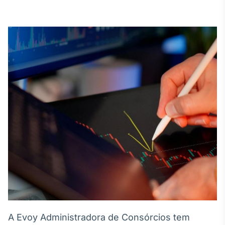
Broadcast
White Label
Plataforma para
conteúdos
personalizados
Soluções de Dados
e Conteúdos
Broadcast
OTC
Plataforma para
negociação de
ativos
Broadcast
Datafeed
APIs para
integração de
conteúdos e
dados
A Evoy Administradora de Consórcios tem