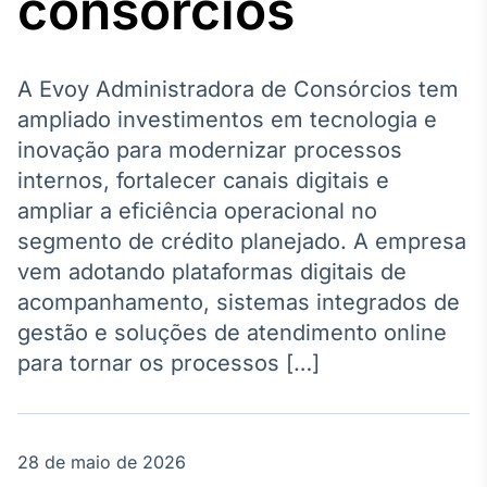
consórcios
Broadcast
Agro
Tudo sobre o
agronegócio
A Evoy Administradora de Consórcios tem
ampliado investimentos em tecnologia e
inovação para modernizar processos
Broadcast
internos, fortalecer canais digitais e
Político
ampliar a eficiência operacional no
Os bastidores da
segmento de crédito planejado. A empresa
política em
tempo real
vem adotando plataformas digitais de
acompanhamento, sistemas integrados de
Broadcast
gestão e soluções de atendimento online
Energia
para tornar os processos […]
O setor de
energia elétrica
no Brasil
28 de maio de 2026