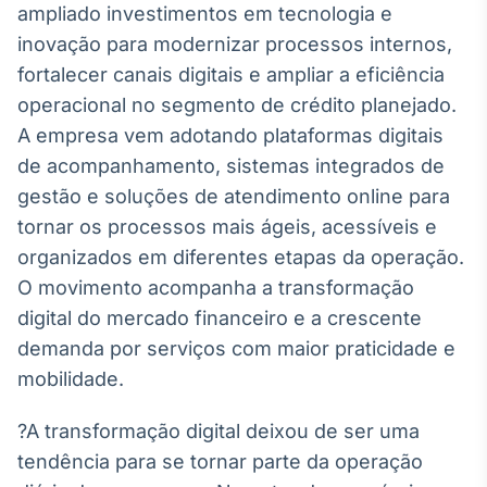
ampliado investimentos em tecnologia e
Broadcast
Ticker
inovação para modernizar processos internos,
Cotações e
fortalecer canais digitais e ampliar a eficiência
headlines de
operacional no segmento de crédito planejado.
notícias
A empresa vem adotando plataformas digitais
de acompanhamento, sistemas integrados de
Broadcast
gestão e soluções de atendimento online para
Widgets
tornar os processos mais ágeis, acessíveis e
Componentes
para conteúdos e
organizados em diferentes etapas da operação.
funcionalidades
O movimento acompanha a transformação
digital do mercado financeiro e a crescente
Broadcast
demanda por serviços com maior praticidade e
Wallboard
mobilidade.
Conteúdos e
dados para
?A transformação digital deixou de ser uma
displays e telas
tendência para se tornar parte da operação