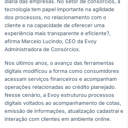
diária das empresas. No setor de consórcios, a
Broadcast
tecnologia tem papel importante na agilidade
Curadoria
dos processos, no relacionamento com o
Curadoria de
conteúdos
cliente e na capacidade de oferecer uma
noticiosos
Soluções de
experiência mais transparente e eficiente?,
Tecnologia
afirma Marcelo Lucindo, CEO da Evoy
Administradora de Consórcios.
Broadcast
Radar
Nos últimos anos, o avanço das ferramentas
Monitoramento
inteligente de
digitais modificou a forma como consumidores
notícias e
acessam serviços financeiros e acompanham
conteúdos
operações relacionadas ao crédito planejado.
Broadcast
Nesse cenário, a Evoy estruturou processos
Fundos
digitais voltados ao acompanhamento de cotas,
A melhor
emissão de informações, atualização cadastral e
plataforma para
analisar fundos
interação com clientes em ambiente online.
de investimento
no Brasil