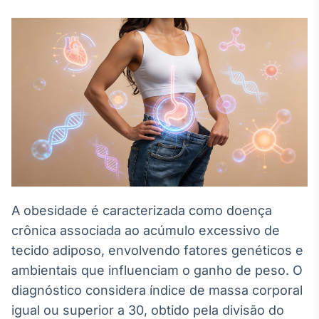
Broadcast
White Label
Plataforma para
conteúdos
personalizados
Soluções de Dados
e Conteúdos
Broadcast
OTC
Plataforma para
negociação de
ativos
A obesidade é caracterizada como doença
Broadcast
crônica associada ao acúmulo excessivo de
Datafeed
tecido adiposo, envolvendo fatores genéticos e
APIs para
ambientais que influenciam o ganho de peso. O
integração de
conteúdos e
diagnóstico considera índice de massa corporal
dados
igual ou superior a 30, obtido pela divisão do