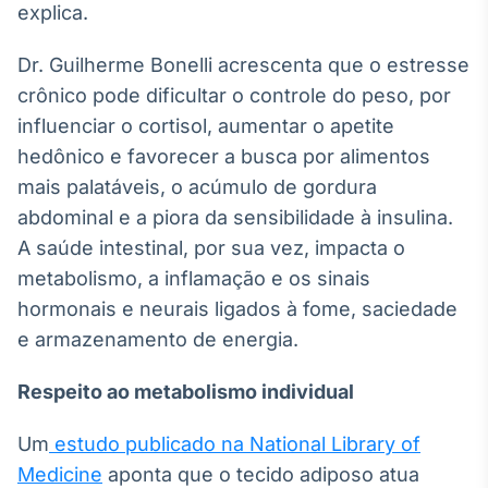
explica.
Tokenização
de ativos
Dr. Guilherme Bonelli acrescenta que o estresse
Em breve
crônico pode dificultar o controle do peso, por
influenciar o cortisol, aumentar o apetite
hedônico e favorecer a busca por alimentos
mais palatáveis, o acúmulo de gordura
Crédito
abdominal e a piora da sensibilidade à insulina.
Em breve
A saúde intestinal, por sua vez, impacta o
metabolismo, a inflamação e os sinais
hormonais e neurais ligados à fome, saciedade
e armazenamento de energia.
Respeito ao metabolismo individual
Um
estudo publicado na National Library of
Medicine
aponta que o tecido adiposo atua