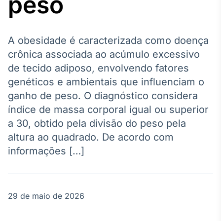
peso
Broadcast
Agro
Tudo sobre o
agronegócio
A obesidade é caracterizada como doença
crônica associada ao acúmulo excessivo
de tecido adiposo, envolvendo fatores
Broadcast
genéticos e ambientais que influenciam o
Político
ganho de peso. O diagnóstico considera
Os bastidores da
índice de massa corporal igual ou superior
política em
tempo real
a 30, obtido pela divisão do peso pela
altura ao quadrado. De acordo com
Broadcast
informações […]
Energia
O setor de
energia elétrica
no Brasil
29 de maio de 2026