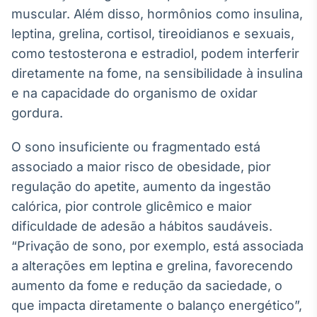
muscular. Além disso, hormônios como insulina,
IA
leptina, grelina, cortisol, tireoidianos e sexuais,
Em breve
como testosterona e estradiol, podem interferir
diretamente na fome, na sensibilidade à insulina
e na capacidade do organismo de oxidar
gordura.
BroadFast
Em breve
O sono insuficiente ou fragmentado está
associado a maior risco de obesidade, pior
regulação do apetite, aumento da ingestão
calórica, pior controle glicêmico e maior
dificuldade de adesão a hábitos saudáveis.
Gestão de
“Privação de sono, por exemplo, está associada
Investimentos
a alterações em leptina e grelina, favorecendo
Em breve
aumento da fome e redução da saciedade, o
que impacta diretamente o balanço energético”,