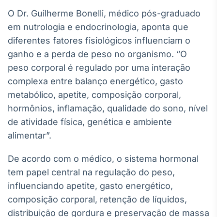
Broadcast
O Dr. Guilherme Bonelli, médico pós-graduado
Curadoria
em nutrologia e endocrinologia, aponta que
Curadoria de
diferentes fatores fisiológicos influenciam o
conteúdos
noticiosos
Soluções de
ganho e a perda de peso no organismo. “O
Tecnologia
peso corporal é regulado por uma interação
complexa entre balanço energético, gasto
Broadcast
metabólico, apetite, composição corporal,
Radar
hormônios, inflamação, qualidade do sono, nível
Monitoramento
inteligente de
de atividade física, genética e ambiente
notícias e
conteúdos
alimentar”.
Broadcast
De acordo com o médico, o sistema hormonal
Fundos
tem papel central na regulação do peso,
A melhor
influenciando apetite, gasto energético,
plataforma para
analisar fundos
composição corporal, retenção de líquidos,
de investimento
distribuição de gordura e preservação de massa
no Brasil