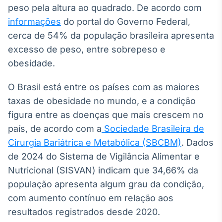
Broadcast
peso pela altura ao quadrado. De acordo com
Ticker
informações
do portal do Governo Federal,
Cotações e
cerca de 54% da população brasileira apresenta
headlines de
excesso de peso, entre sobrepeso e
notícias
obesidade.
Broadcast
O Brasil está entre os países com as maiores
Widgets
taxas de obesidade no mundo, e a condição
Componentes
figura entre as doenças que mais crescem no
para conteúdos e
funcionalidades
país, de acordo com a
Sociedade Brasileira de
Cirurgia Bariátrica e Metabólica (SBCBM)
. Dados
Broadcast
de 2024 do Sistema de Vigilância Alimentar e
Wallboard
Nutricional (SISVAN) indicam que 34,66% da
Conteúdos e
população apresenta algum grau da condição,
dados para
com aumento contínuo em relação aos
displays e telas
resultados registrados desde 2020.