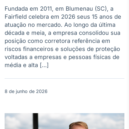
Broadcast
Agro
Fundada em 2011, em Blumenau (SC), a
Tudo sobre o
Fairfield celebra em 2026 seus 15 anos de
agronegócio
atuação no mercado. Ao longo da última
década e meia, a empresa consolidou sua
posição como corretora referência em
Broadcast
riscos financeiros e soluções de proteção
Político
voltadas a empresas e pessoas físicas de
Os bastidores da
política em
média e alta […]
tempo real
Broadcast
8 de junho de 2026
Energia
O setor de
energia elétrica
no Brasil