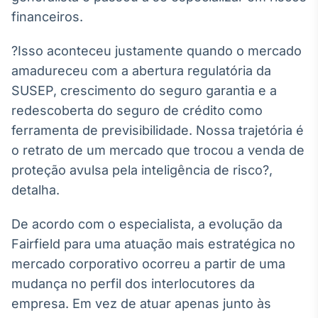
Broadcast
financeiros.
Curadoria
Curadoria de
?Isso aconteceu justamente quando o mercado
conteúdos
amadureceu com a abertura regulatória da
noticiosos
Soluções de
SUSEP, crescimento do seguro garantia e a
Tecnologia
redescoberta do seguro de crédito como
Broadcast
ferramenta de previsibilidade. Nossa trajetória é
Radar
o retrato de um mercado que trocou a venda de
Monitoramento
proteção avulsa pela inteligência de risco?,
inteligente de
notícias e
detalha.
conteúdos
De acordo com o especialista, a evolução da
Broadcast
Fairfield para uma atuação mais estratégica no
Fundos
mercado corporativo ocorreu a partir de uma
A melhor
plataforma para
mudança no perfil dos interlocutores da
analisar fundos
empresa. Em vez de atuar apenas junto às
de investimento
no Brasil