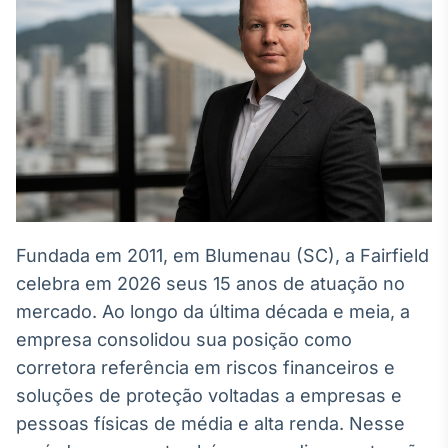
Broadcast
White Label
Plataforma para
conteúdos
personalizados
Soluções de Dados
e Conteúdos
Broadcast
OTC
Plataforma para
negociação de
ativos
Fundada em 2011, em Blumenau (SC), a Fairfield
celebra em 2026 seus 15 anos de atuação no
mercado. Ao longo da última década e meia, a
Broadcast
Datafeed
empresa consolidou sua posição como
APIs para
corretora referência em riscos financeiros e
integração de
soluções de proteção voltadas a empresas e
conteúdos e
dados
pessoas físicas de média e alta renda. Nesse