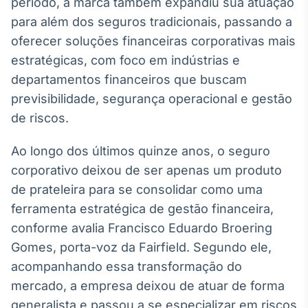
período, a marca também expandiu sua atuação
Broadcast
para além dos seguros tradicionais, passando a
Ticker
oferecer soluções financeiras corporativas mais
Cotações e
headlines de
estratégicas, com foco em indústrias e
notícias
departamentos financeiros que buscam
previsibilidade, segurança operacional e gestão
Broadcast
de riscos.
Widgets
Componentes
Ao longo dos últimos quinze anos, o seguro
para conteúdos e
corporativo deixou de ser apenas um produto
funcionalidades
de prateleira para se consolidar como uma
ferramenta estratégica de gestão financeira,
Broadcast
conforme avalia Francisco Eduardo Broering
Wallboard
Gomes, porta-voz da Fairfield. Segundo ele,
Conteúdos e
dados para
acompanhando essa transformação do
displays e telas
mercado, a empresa deixou de atuar de forma
generalista e passou a se especializar em riscos