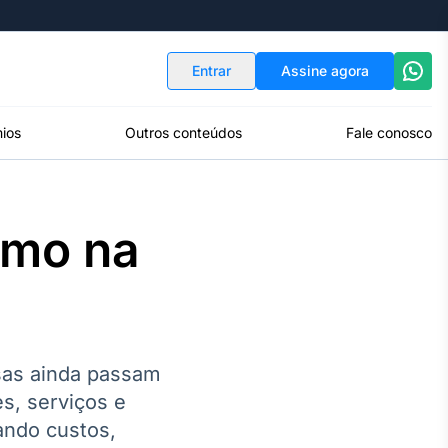
Indicadores
Conversor de Moedas
Entrar
Assine agora
ios
Outros conteúdos
Fale conosco
smo na
sas ainda passam
s, serviços e
ando custos,