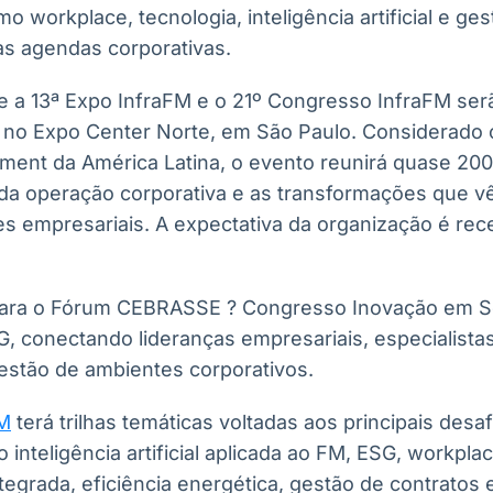
o workplace, tecnologia, inteligência artificial e ges
s agendas corporativas.
e a 13ª Expo InfraFM e o 21º Congresso InfraFM serã
, no Expo Center Norte, em São Paulo. Considerado o
ment da América Latina, o evento reunirá quase 200
s da operação corporativa e as transformações que v
s empresariais. A expectativa da organização é rece
ra o Fórum CEBRASSE ? Congresso Inovação em Se
 conectando lideranças empresariais, especialista
estão de ambientes corporativos.
FM
terá trilhas temáticas voltadas aos principais desa
do inteligência artificial aplicada ao FM, ESG, workpl
egrada, eficiência energética, gestão de contratos 