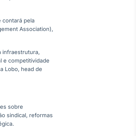
 contará pela
agement Association),
infraestrutura,
l e competitividade
éa Lobo, head de
ões sobre
ção sindical, reformas
égica.