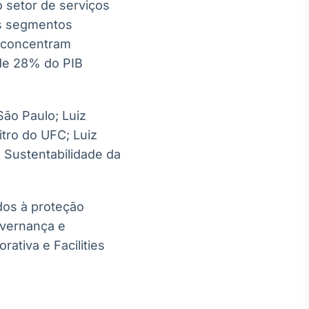
 o setor de serviços
os segmentos
 concentram
de 28% do PIB
São Paulo; Luiz
itro do UFC; Luiz
 Sustentabilidade da
dos à proteção
governança e
ativa e Facilities