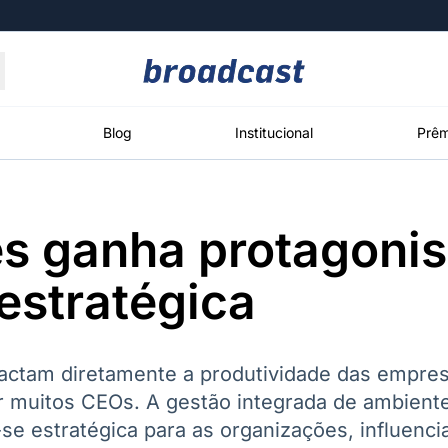
Moedas
Commodities
Blog
Institucional
Prêm
ies ganha protagoni
roadcast
Content
ções
Broadcast
Broadcast
Broadcast
estratégica
Político
Energia
White Label
Os bastidores da
O setor de
Plataforma para
política em
energia elétrica
conteúdos
tempo real
no Brasil
personalizados
actam diretamente a produtividade das empre
 muitos CEOs. A gestão integrada de ambiente
se estratégica para as organizações, influenci
Broadcast
Broadcast
Broadcast
Broadcast