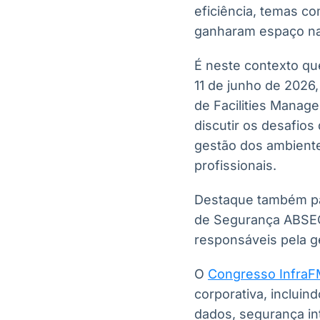
eficiência, temas com
ganharam espaço na
É neste contexto qu
11 de junho de 2026
de Facilities Manage
discutir os desafio
gestão dos ambiente
profissionais.
Destaque também pa
de Segurança ABSEG,
responsáveis pela g
O
Congresso Infra
corporativa, incluin
dados, segurança int