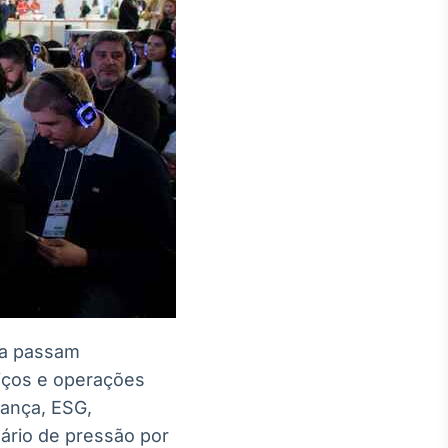
da passam
iços e operações
rança, ESG,
ário de pressão por