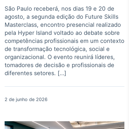
Broadcast
Agro
São Paulo receberá, nos dias 19 e 20 de
Tudo sobre o
agosto, a segunda edição do Future Skills
agronegócio
Masterclass, encontro presencial realizado
pela Hyper Island voltado ao debate sobre
competências profissionais em um contexto
Broadcast
de transformação tecnológica, social e
Político
organizacional. O evento reunirá líderes,
Os bastidores da
política em tempo
tomadores de decisão e profissionais de
real
diferentes setores. […]
Broadcast
Energia
2 de junho de 2026
O setor de
energia elétrica
no Brasil