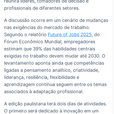
reunirá líderes, tomadores de decisão e
Broadcast
profissionais de diferentes setores.
Ticker
Cotações e
A discussão ocorre em um cenário de mudanças
headlines de
notícias
nas exigências do mercado de trabalho.
Segundo o relatório
Future of Jobs 2025
, do
Fórum Econômico Mundial, empregadores
Broadcast
Widgets
estimam que 39% das habilidades centrais
Componentes
exigidas no trabalho devem mudar até 2030. O
para conteúdos e
levantamento aponta ainda que competências
funcionalidades
ligadas a pensamento analítico, criatividade,
liderança, resiliência, flexibilidade e
Broadcast
aprendizagem contínua seguem entre os temas
Wallboard
associados à adaptação profissional.
Conteúdos e
dados para
displays e telas
A edição paulistana terá dois dias de atividades.
O primeiro será dedicado à inovação em um