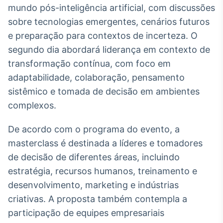
mundo pós-inteligência artificial, com discussões
Broadcast
Curadoria
sobre tecnologias emergentes, cenários futuros
Curadoria de
e preparação para contextos de incerteza. O
conteúdos
segundo dia abordará liderança em contexto de
noticiosos
Soluções de
transformação contínua, com foco em
Tecnologia
adaptabilidade, colaboração, pensamento
Broadcast
sistêmico e tomada de decisão em ambientes
Radar
complexos.
Monitoramento
inteligente de
De acordo com o programa do evento, a
notícias e
conteúdos
masterclass é destinada a líderes e tomadores
de decisão de diferentes áreas, incluindo
Broadcast
estratégia, recursos humanos, treinamento e
Fundos
desenvolvimento, marketing e indústrias
A melhor
plataforma para
criativas. A proposta também contempla a
analisar fundos
participação de equipes empresariais
de investimento
no Brasil