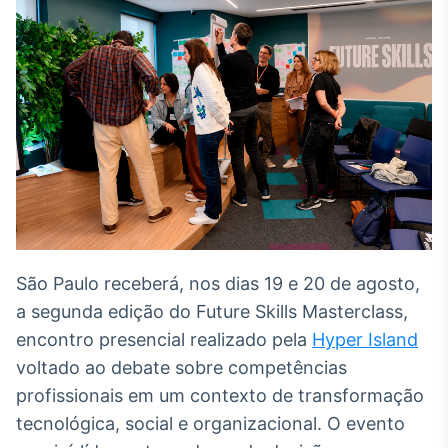
Broadcast
White Label
Plataforma para
conteúdos
personalizados
Soluções de Dados
e Conteúdos
Broadcast
OTC
Plataforma para
negociação de
ativos
São Paulo receberá, nos dias 19 e 20 de agosto,
a segunda edição do Future Skills Masterclass,
Broadcast
Datafeed
encontro presencial realizado pela
Hyper Island
APIs para
voltado ao debate sobre competências
integração de
profissionais em um contexto de transformação
conteúdos e
dados
tecnológica, social e organizacional. O evento