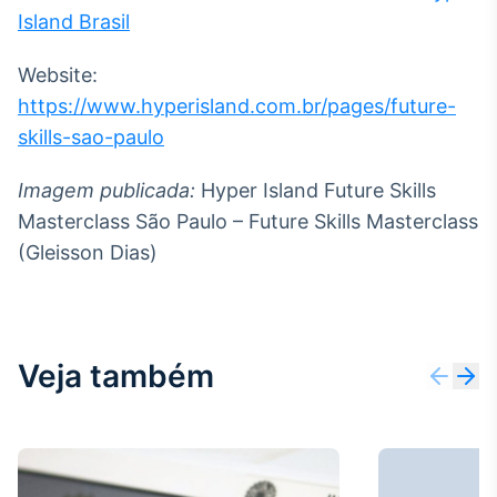
Island Brasil
Tokenização
de ativos
Website:
Em breve
https://www.hyperisland.com.br/pages/future-
skills-sao-paulo
Imagem publicada:
Hyper Island Future Skills
Crédito
Masterclass São Paulo – Future Skills Masterclass
Em breve
(Gleisson Dias)
Veja também