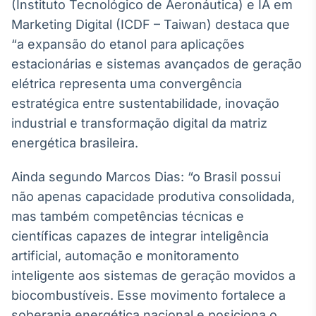
(Instituto Tecnológico de Aeronáutica) e IA em
Tokenização
Marketing Digital (ICDF – Taiwan) destaca que
de ativos
“a expansão do etanol para aplicações
Em breve
estacionárias e sistemas avançados de geração
elétrica representa uma convergência
estratégica entre sustentabilidade, inovação
industrial e transformação digital da matriz
Crédito
energética brasileira.
Em breve
Ainda segundo Marcos Dias: “o Brasil possui
não apenas capacidade produtiva consolidada,
mas também competências técnicas e
científicas capazes de integrar inteligência
artificial, automação e monitoramento
inteligente aos sistemas de geração movidos a
biocombustíveis. Esse movimento fortalece a
soberania energética nacional e posiciona o