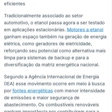
Broadcast
White Label
Plataforma para
Tradicionalmente associado ao setor
conteúdos
automotivo, o etanol passa agora a ser testado
personalizados
Soluções de Dados
em aplicações estacionárias.
Motores a etanol
e Conteúdos
ganham espaço também na geração de energia
Broadcast
elétrica, como geradores de eletricidade,
OTC
reforçando seu potencial como alternativa mais
Plataforma para
limpa para sistemas de backup e para a
negociação de
ativos
diversificação da matriz energética nacional.
Segundo a Agência Internacional de Energia
Broadcast
(IEA) esse movimento ocorre em meio à busca
Datafeed
por
fontes energéticas
com menor intensidade
APIs para
integração de
de emissões e maior segurança de
conteúdos e
dados
abastecimento. Os combustíveis renováveis
ganham importância por contribuírem para a