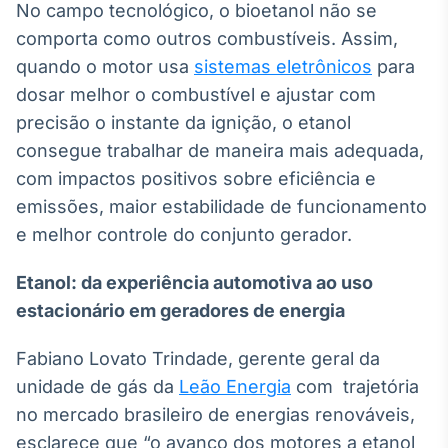
No campo tecnológico, o bioetanol não se
Broadcast
comporta como outros combustíveis. Assim,
Curadoria
quando o motor usa
sistemas eletrônicos
Curadoria de
para
conteúdos
dosar melhor o combustível e ajustar com
noticiosos
Soluções de
precisão o instante da ignição, o etanol
Tecnologia
consegue trabalhar de maneira mais adequada,
Broadcast
com impactos positivos sobre eficiência e
Radar
emissões, maior estabilidade de funcionamento
Monitoramento
e melhor controle do conjunto gerador.
inteligente de
notícias e
conteúdos
Etanol: da experiência automotiva ao uso
estacionário em geradores de energia
Broadcast
Fundos
Fabiano Lovato Trindade, gerente geral da
A melhor
unidade de gás da
Leão Energia
com trajetória
plataforma para
analisar fundos
no mercado brasileiro de energias renováveis,
de investimento
esclarece que “o avanço dos motores a etanol
no Brasil