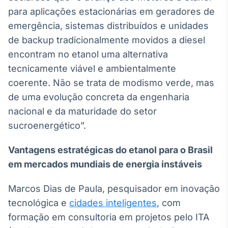
para aplicações estacionárias em geradores de
IA
emergência, sistemas distribuídos e unidades
Em breve
de backup tradicionalmente movidos a diesel
encontram no etanol uma alternativa
tecnicamente viável e ambientalmente
coerente. Não se trata de modismo verde, mas
BroadFast
de uma evolução concreta da engenharia
Em breve
nacional e da maturidade do setor
sucroenergético”.
Vantagens estratégicas do etanol para o Brasil
em mercados mundiais de energia instáveis
Gestão de
Investimentos
Marcos Dias de Paula, pesquisador em inovação
Em breve
tecnológica e
cidades inteligentes
, com
formação em consultoria em projetos pelo ITA