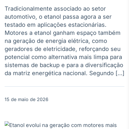
Broadcast
Agro
Tradicionalmente associado ao setor
Tudo sobre o
automotivo, o etanol passa agora a ser
agronegócio
testado em aplicações estacionárias.
Motores a etanol ganham espaço também
na geração de energia elétrica, como
Broadcast
geradores de eletricidade, reforçando seu
Político
potencial como alternativa mais limpa para
Os bastidores da
política em
sistemas de backup e para a diversificação
tempo real
da matriz energética nacional. Segundo […]
Broadcast
Energia
15 de maio de 2026
O setor de
energia elétrica
no Brasil