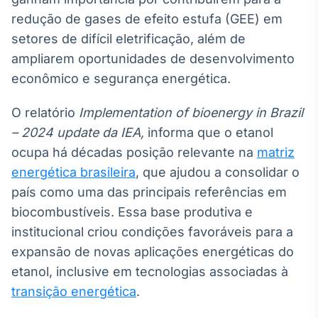
Broadcast
redução de gases de efeito estufa (GEE) em
Ticker
setores de difícil eletrificação, além de
Cotações e
ampliarem oportunidades de desenvolvimento
headlines de
notícias
econômico e segurança energética.
O relatório
Implementation of bioenergy in Brazil
Broadcast
– 2024 update da IEA,
informa que o etanol
Widgets
ocupa há décadas posição relevante na
Componentes
matriz
para conteúdos e
energética brasileira
, que ajudou a consolidar o
funcionalidades
país como uma das principais referências em
biocombustíveis. Essa base produtiva e
Broadcast
institucional criou condições favoráveis para a
Wallboard
expansão de novas aplicações energéticas do
Conteúdos e
etanol, inclusive em tecnologias associadas à
dados para
displays e telas
transição energética
.