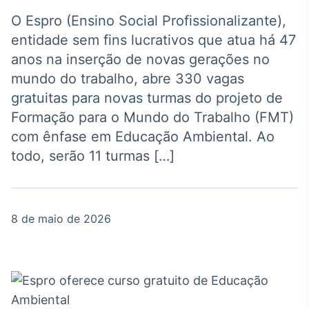
Broadcast
Agro
O Espro (Ensino Social Profissionalizante),
Tudo sobre o
entidade sem fins lucrativos que atua há 47
agronegócio
anos na inserção de novas gerações no
mundo do trabalho, abre 330 vagas
gratuitas para novas turmas do projeto de
Broadcast
Formação para o Mundo do Trabalho (FMT)
Político
com ênfase em Educação Ambiental. Ao
Os bastidores da
política em tempo
todo, serão 11 turmas […]
real
Broadcast
8 de maio de 2026
Energia
O setor de
energia elétrica
no Brasil