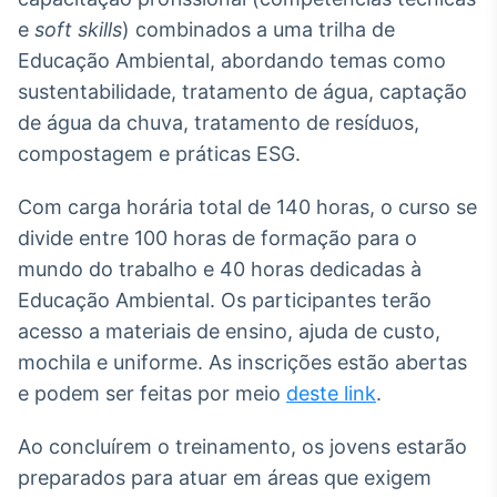
Broadcast
e
soft skills
) combinados a uma trilha de
Ticker
Educação Ambiental, abordando temas como
Cotações e
sustentabilidade, tratamento de água, captação
headlines de
notícias
de água da chuva, tratamento de resíduos,
compostagem e práticas ESG.
Broadcast
Com carga horária total de 140 horas, o curso se
Widgets
divide entre 100 horas de formação para o
Componentes
para conteúdos e
mundo do trabalho e 40 horas dedicadas à
funcionalidades
Educação Ambiental. Os participantes terão
acesso a materiais de ensino, ajuda de custo,
Broadcast
mochila e uniforme. As inscrições estão abertas
Wallboard
e podem ser feitas por meio
deste link
.
Conteúdos e
dados para
displays e telas
Ao concluírem o treinamento, os jovens estarão
preparados para atuar em áreas que exigem