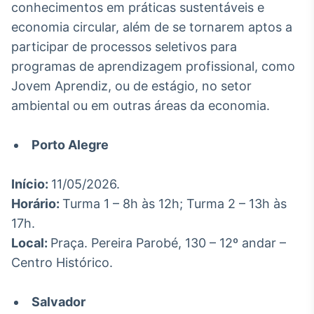
conhecimentos em práticas sustentáveis e
Broadcast
economia circular, além de se tornarem aptos a
Curadoria
participar de processos seletivos para
Curadoria de
conteúdos
programas de aprendizagem profissional, como
noticiosos
Soluções de
Jovem Aprendiz, ou de estágio, no setor
Tecnologia
ambiental ou em outras áreas da economia.
Broadcast
Radar
Porto Alegre
Monitoramento
inteligente de
notícias e
Início:
11/05/2026.
conteúdos
Horário:
Turma 1 – 8h às 12h; Turma 2 – 13h às
17h.
Broadcast
Local:
Praça. Pereira Parobé, 130 – 12º andar –
Fundos
Centro Histórico.
A melhor
plataforma para
analisar fundos
de investimento
Salvador
no Brasil