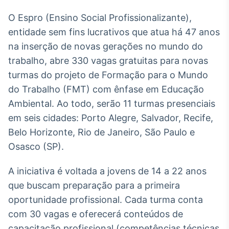
Broadcast
White Label
O Espro (Ensino Social Profissionalizante),
Plataforma para
entidade sem fins lucrativos que atua há 47 anos
conteúdos
na inserção de novas gerações no mundo do
personalizados
Soluções de Dados
trabalho, abre 330 vagas gratuitas para novas
e Conteúdos
turmas do projeto de Formação para o Mundo
Broadcast
do Trabalho (FMT) com ênfase em Educação
OTC
Ambiental. Ao todo, serão 11 turmas presenciais
Plataforma para
em seis cidades: Porto Alegre, Salvador, Recife,
negociação de
ativos
Belo Horizonte, Rio de Janeiro, São Paulo e
Osasco (SP).
Broadcast
A iniciativa é voltada a jovens de 14 a 22 anos
Datafeed
que buscam preparação para a primeira
APIs para
integração de
oportunidade profissional. Cada turma conta
conteúdos e
dados
com 30 vagas e oferecerá conteúdos de
capacitação profissional (competências técnicas