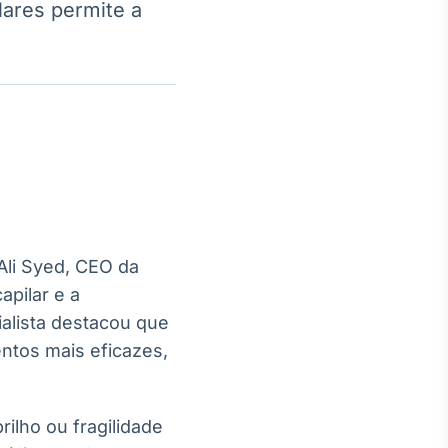
lares permite a
Crédito
Em breve
Ali Syed, CEO da
apilar e a
ialista destacou que
entos mais eficazes,
ilho ou fragilidade