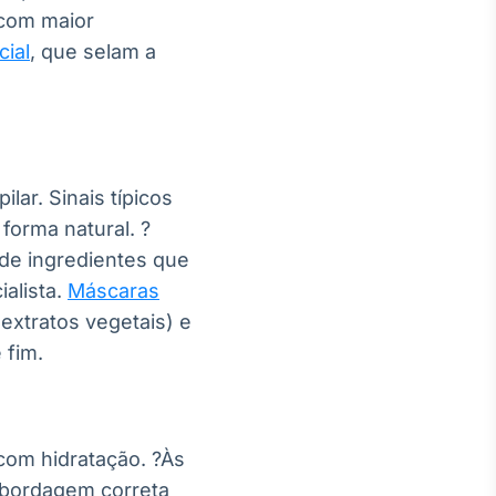
com maior
cial
, que selam a
lar. Sinais típicos
forma natural. ?
de ingredientes que
alista.
Máscaras
extratos vegetais) e
 fim.
com hidratação. ?Às
 abordagem correta