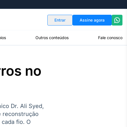
Indicadores
Conversor de Moedas
Entrar
Assine agora
ios
Outros conteúdos
Fale conosco
rros no
co Dr. Ali Syed,
e reconstrução
 cada fio. O