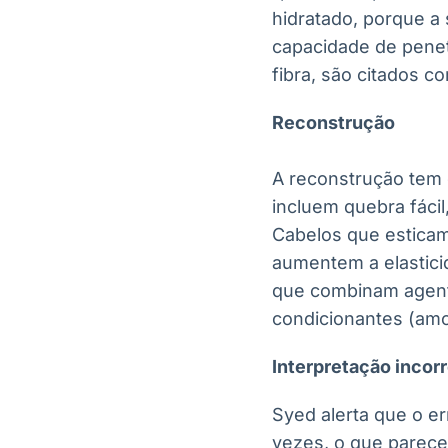
hidratado, porque a 
capacidade de penetr
fibra, são citados 
Reconstrução
A reconstrução tem c
incluem quebra fácil
Cabelos que esticam
aumentem a elasticid
que combinam agentes
condicionantes (amo
Interpretação incor
Syed alerta que o e
vezes, o que parece 