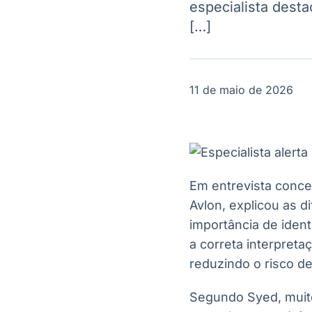
especialista desta
OTC
Datafeed
Plataforma para
[…]
APIs para
negociação de
integração de
ativos
conteúdos e
Soluções de
dados
Tecnologia
11 de maio de 2026
Broadcast
Broadcast
Radar
Fundos
Monitoramento
A melhor
inteligente de
plataforma para
notícias e
analisar fundos
conteúdos
de investimento
Em entrevista conce
no Brasil
Avlon, explicou as d
importância de ident
a correta interpreta
reduzindo o risco d
Segundo Syed, muito