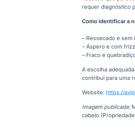
requer diagnóstico p
Como identificar a 
– Ressecado e sem b
– Áspero e com frizz
– Fraco e quebradiç
A escolha adequada 
contribui para uma r
Website:
https://avl
Imagem publicada:
M
cabelo (Propriedade