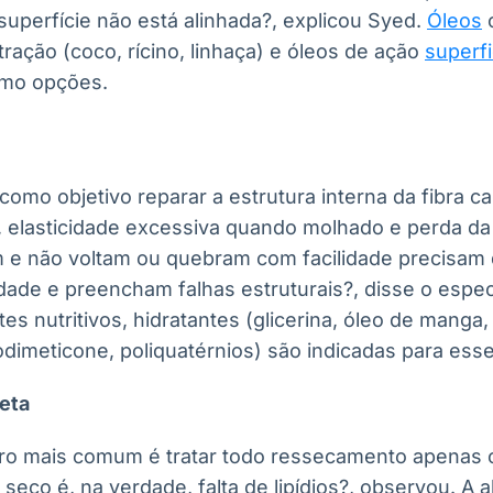
superfície não está alinhada?, explicou Syed.
Óleos
ação (coco, rícino, linhaça) e óleos de ação
superfi
como opções.
omo objetivo reparar a estrutura interna da fibra capi
, elasticidade excessiva quando molhado e perda da 
 e não voltam ou quebram com facilidade precisam 
ade e preencham falhas estruturais?, disse o especi
 nutritivos, hidratantes (glicerina, óleo de manga, 
dimeticone, poliquatérnios) são indicadas para esse
reta
rro mais comum é tratar todo ressecamento apenas 
seco é, na verdade, falta de lipídios?, observou. A