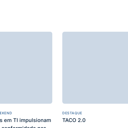
EKEND
DESTAQUE
es em TI impulsionam
TACO 2.0