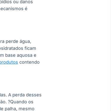
pídios ou danos
mecanismos é
bra perde água,
esidratados ficam
com base aquosa e
produtos
contendo
adas. A perda desses
ação. ?Quando os
 de palha, mesmo