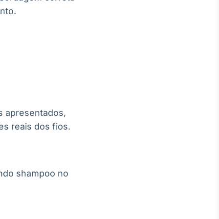
nto.
s apresentados,
es reais dos fios.
ando shampoo no