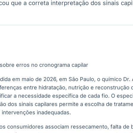
cou que a correta interpretação dos sinais capi
Ticker
Widgets
Wallboard
Curadoria
Cotações e
Componentes
Conteúdos e
Curadoria de
headlines de
para conteúdos e
dados para
conteúdos
notícias
funcionalidades
displays e telas
noticiosos
IA
BroadFast
Gestão de
Tokenização
Investimentos
de ativos
Em breve
Em breve
Em breve
Em breve
dida em maio de 2026, em São Paulo, o químico Dr. 
iferenças entre hidratação, nutrição e reconstrução c
ificar a necessidade específica de cada fio. O espec
ção dos sinais capilares permite a escolha de tratam
e intervenções inadequadas.
s consumidores associam ressecamento, falta de br