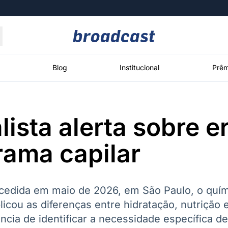
Moedas
Commodities
Blog
Institucional
Prêm
lista alerta sobre e
roadcast
Content
ções
Broadcast
Broadcast
Broadcast
ama capilar
Político
Energia
White Label
Os bastidores da
O setor de
Plataforma para
política em
energia elétrica
conteúdos
tempo real
no Brasil
personalizados
cedida em maio de 2026, em São Paulo, o quími
icou as diferenças entre hidratação, nutrição 
ância de identificar a necessidade específica de
Broadcast
Broadcast
Broadcast
Broadcast