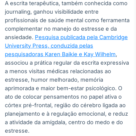
A escrita terapêutica, também conhecida como
IA
journaling, ganhou visibilidade entre
Em breve
profissionais de saúde mental como ferramenta
complementar no manejo do estresse e da
ansiedade.
Pesquisa publicada pela Cambridge
University Press, conduzida pelas
BroadFast
pesquisadoras Karen Baikie e Kay Wilhelm
,
Em breve
associou a prática regular da escrita expressiva
a menos visitas médicas relacionadas ao
estresse, humor melhorado, memória
aprimorada e maior bem-estar psicológico. O
ato de colocar pensamentos no papel ativa o
Gestão de
córtex pré-frontal, região do cérebro ligada ao
Investimentos
planejamento e à regulação emocional, e reduz
Em breve
a atividade da amígdala, centro do medo e do
estresse.