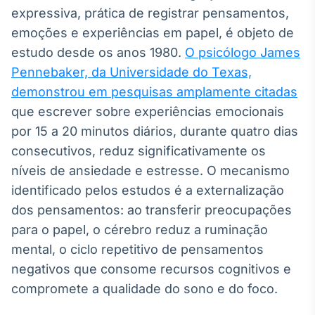
Broadcast
expressiva, prática de registrar pensamentos,
Curadoria
emoções e experiências em papel, é objeto de
Curadoria de
estudo desde os anos 1980.
O psicólogo James
conteúdos
Pennebaker, da Universidade do Texas,
noticiosos
Soluções de
demonstrou em pesquisas amplamente citadas
Tecnologia
que escrever sobre experiências emocionais
Broadcast
por 15 a 20 minutos diários, durante quatro dias
Radar
consecutivos, reduz significativamente os
Monitoramento
níveis de ansiedade e estresse. O mecanismo
inteligente de
notícias e
identificado pelos estudos é a externalização
conteúdos
dos pensamentos: ao transferir preocupações
Broadcast
para o papel, o cérebro reduz a ruminação
Fundos
mental, o ciclo repetitivo de pensamentos
A melhor
negativos que consome recursos cognitivos e
plataforma para
compromete a qualidade do sono e do foco.
analisar fundos
de investimento
no Brasil