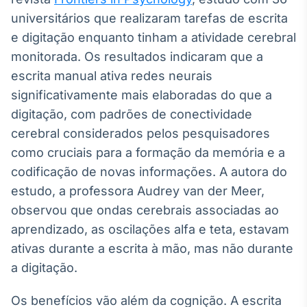
Broadcast
universitários que realizaram tarefas de escrita
Ticker
e digitação enquanto tinham a atividade cerebral
Cotações e
monitorada. Os resultados indicaram que a
headlines de
notícias
escrita manual ativa redes neurais
significativamente mais elaboradas do que a
Broadcast
digitação, com padrões de conectividade
Widgets
cerebral considerados pelos pesquisadores
Componentes
como cruciais para a formação da memória e a
para conteúdos e
codificação de novas informações. A autora do
funcionalidades
estudo, a professora Audrey van der Meer,
observou que ondas cerebrais associadas ao
Broadcast
aprendizado, as oscilações alfa e teta, estavam
Wallboard
ativas durante a escrita à mão, mas não durante
Conteúdos e
dados para
a digitação.
displays e telas
Os benefícios vão além da cognição. A escrita