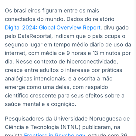
Broadcast
White Label
Os brasileiros figuram entre os mais
Plataforma para
conectados do mundo. Dados do relatório
conteúdos
Digital 2024: Global Overview Report
personalizados
, divulgado
Soluções de Dados
pelo DataReportal, indicam que o país ocupa o
e Conteúdos
segundo lugar em tempo médio diário de uso da
Broadcast
internet, com média de 9 horas e 13 minutos por
OTC
dia. Nesse contexto de hiperconectividade,
Plataforma para
cresce entre adultos o interesse por práticas
negociação de
ativos
analógicas intencionais, e a escrita à mão
emerge como uma delas, com respaldo
Broadcast
científico crescente para seus efeitos sobre a
Datafeed
saúde mental e a cognição.
APIs para
integração de
Pesquisadores da Universidade Norueguesa de
conteúdos e
dados
Ciência e Tecnologia (NTNU) publicaram, na
revista
Frontiers in Psychology
, estudo com 36