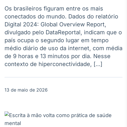
Broadcast
Agro
Os brasileiros figuram entre os mais
Tudo sobre o
conectados do mundo. Dados do relatório
agronegócio
Digital 2024: Global Overview Report,
divulgado pelo DataReportal, indicam que o
país ocupa o segundo lugar em tempo
Broadcast
médio diário de uso da internet, com média
Político
de 9 horas e 13 minutos por dia. Nesse
Os bastidores da
política em
contexto de hiperconectividade, […]
tempo real
Broadcast
13 de maio de 2026
Energia
O setor de
energia elétrica
no Brasil