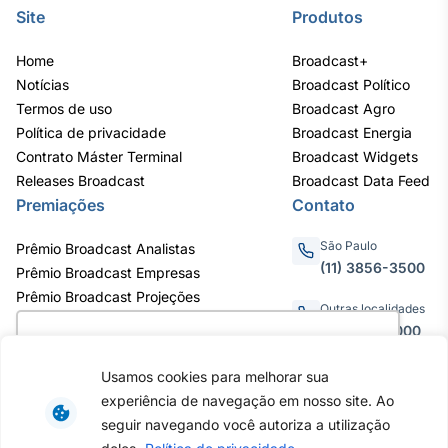
Site
Produtos
Home
Broadcast+
Notícias
Broadcast Político
Termos de uso
Broadcast Agro
Política de privacidade
Broadcast Energia
Contrato Máster Terminal
Broadcast Widgets
Releases Broadcast
Broadcast Data Feed
Premiações
Contato
São Paulo
Prêmio Broadcast Analistas
(11) 3856-3500
Prêmio Broadcast Empresas
Prêmio Broadcast Projeções
Outras localidades
0800.011.3000
Utilizamos cookies para oferecer melhor
experiência, melhorar o desempenho, analisar
Usamos cookies para melhorar sua
como você interage em nosso site e
experiência de navegação em nosso site. Ao
personalizar conteúdo. Ao utilizar este site, você
Av. Eng. Caetano Álvares, 55 - 3º e
seguir navegando você autoriza a utilização
6º andar, Bairro do Limão, São
concorda com o uso de cookies.
Saiba mais