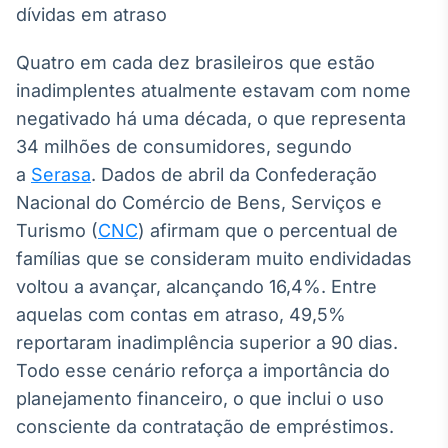
Broadcast
White Label
Plataforma para
Quatro em cada dez brasileiros que estão
conteúdos
inadimplentes atualmente estavam com nome
personalizados
Soluções de Dados
negativado há uma década, o que representa
e Conteúdos
34 milhões de consumidores, segundo
Broadcast
a
Serasa
. Dados de abril da Confederação
OTC
Nacional do Comércio de Bens, Serviços e
Plataforma para
Turismo (
CNC
) afirmam que o percentual de
negociação de
ativos
famílias que se consideram muito endividadas
voltou a avançar, alcançando 16,4%. Entre
Broadcast
aquelas com contas em atraso, 49,5%
Datafeed
reportaram inadimplência superior a 90 dias.
APIs para
Todo esse cenário reforça a importância do
integração de
planejamento financeiro, o que inclui o uso
conteúdos e
dados
consciente da contratação de empréstimos.