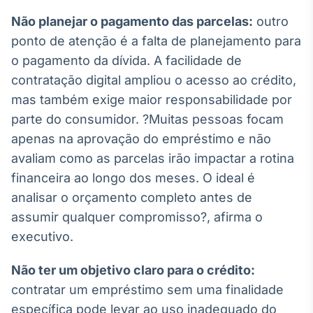
IA
Não planejar o pagamento das parcelas:
outro
Em breve
ponto de atenção é a falta de planejamento para
o pagamento da dívida. A facilidade de
contratação digital ampliou o acesso ao crédito,
mas também exige maior responsabilidade por
parte do consumidor. ?Muitas pessoas focam
BroadFast
apenas na aprovação do empréstimo e não
Em breve
avaliam como as parcelas irão impactar a rotina
financeira ao longo dos meses. O ideal é
analisar o orçamento completo antes de
assumir qualquer compromisso?, afirma o
Gestão de
executivo.
Investimentos
Em breve
Não ter um objetivo claro para o crédito:
contratar um empréstimo sem uma finalidade
específica pode levar ao uso inadequado do