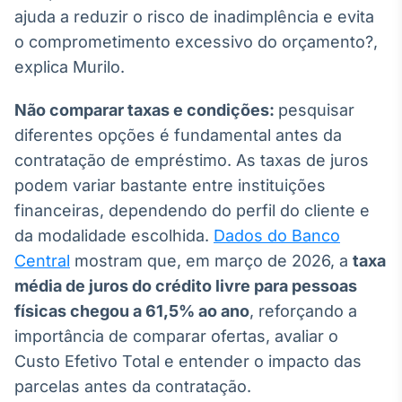
Broadcast
ajuda a reduzir o risco de inadimplência e evita
Curadoria
o comprometimento excessivo do orçamento?,
Curadoria de
explica Murilo.
conteúdos
noticiosos
Soluções de
Não comparar taxas e condições:
pesquisar
Tecnologia
diferentes opções é fundamental antes da
Broadcast
contratação de empréstimo. As taxas de juros
Radar
podem variar bastante entre instituições
Monitoramento
financeiras, dependendo do perfil do cliente e
inteligente de
notícias e
da modalidade escolhida.
Dados do Banco
conteúdos
Central
mostram que, em março de 2026, a
taxa
média de juros do crédito livre para pessoas
Broadcast
físicas chegou a 61,5% ao ano
, reforçando a
Fundos
importância de comparar ofertas, avaliar o
A melhor
plataforma para
Custo Efetivo Total e entender o impacto das
analisar fundos
de investimento
parcelas antes da contratação.
no Brasil