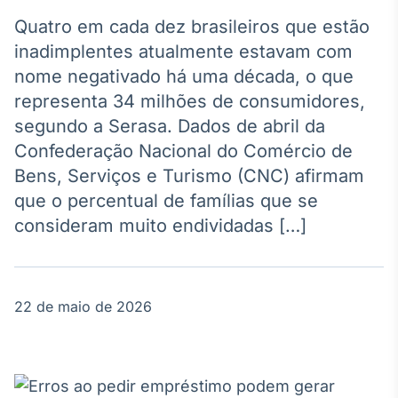
Broadcast
Agro
Quatro em cada dez brasileiros que estão
Tudo sobre o
inadimplentes atualmente estavam com
agronegócio
nome negativado há uma década, o que
representa 34 milhões de consumidores,
segundo a Serasa. Dados de abril da
Broadcast
Confederação Nacional do Comércio de
Político
Bens, Serviços e Turismo (CNC) afirmam
Os bastidores da
política em
que o percentual de famílias que se
tempo real
consideram muito endividadas […]
Broadcast
Energia
22 de maio de 2026
O setor de
energia elétrica
no Brasil