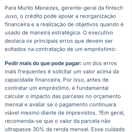
Broadcast
Para Murilo Menezes, gerente-geral da fintech
Ticker
Juvo, o crédito pode apoiar a reorganização
Cotações e
financeira e a realização de objetivos quando é
headlines de
notícias
usado de maneira estratégica. O executivo
destaca os principais erros que devem ser
Broadcast
evitados na contratação de um empréstimo:
Widgets
Pedir mais do que pode pagar:
Componentes
um dos erros
para conteúdos e
mais frequentes é solicitar um valor acima da
funcionalidades
capacidade financeira. Por isso, antes de
contratar um empréstimo, é fundamental
Broadcast
calcular o impacto das parcelas no orçamento
Wallboard
mensal e avaliar se o pagamento continuará
Conteúdos e
viável mesmo diante de imprevistos. ?Em geral,
dados para
displays e telas
recomenda-se que o valor da parcela não
ultrapasse 30% da renda mensal. Esse cuidado