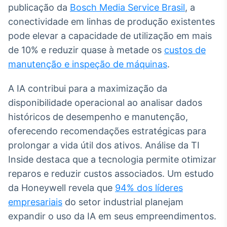
publicação da
Bosch Media Service Brasil
, a
IA
conectividade em linhas de produção existentes
Em breve
pode elevar a capacidade de utilização em mais
de 10% e reduzir quase à metade os
custos de
manutenção e inspeção de máquinas
.
A IA contribui para a maximização da
BroadFast
disponibilidade operacional ao analisar dados
Em breve
históricos de desempenho e manutenção,
oferecendo recomendações estratégicas para
prolongar a vida útil dos ativos. Análise da TI
Inside destaca que a tecnologia permite otimizar
Gestão de
reparos e reduzir custos associados. Um estudo
Investimentos
da Honeywell revela que
94% dos líderes
Em breve
empresariais
do setor industrial planejam
expandir o uso da IA em seus empreendimentos.