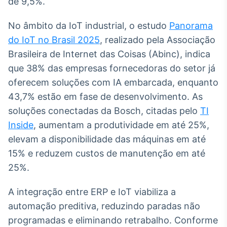
de 9,5%.
Broadcast
Curadoria
No âmbito da IoT industrial, o estudo
Panorama
Curadoria de
do IoT no Brasil 2025
, realizado pela Associação
conteúdos
noticiosos
Brasileira de Internet das Coisas (Abinc), indica
Soluções de
que 38% das empresas fornecedoras do setor já
Tecnologia
oferecem soluções com IA embarcada, enquanto
Broadcast
43,7% estão em fase de desenvolvimento. As
Radar
soluções conectadas da Bosch, citadas pelo
TI
Monitoramento
inteligente de
Inside
, aumentam a produtividade em até 25%,
notícias e
elevam a disponibilidade das máquinas em até
conteúdos
15% e reduzem custos de manutenção em até
Broadcast
25%.
Fundos
A melhor
A integração entre ERP e IoT viabiliza a
plataforma para
automação preditiva, reduzindo paradas não
analisar fundos
de investimento
programadas e eliminando retrabalho. Conforme
no Brasil