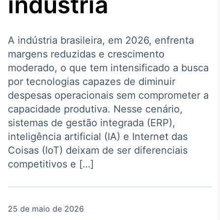
indústria
Broadcast
Agro
Tudo sobre o
agronegócio
A indústria brasileira, em 2026, enfrenta
margens reduzidas e crescimento
moderado, o que tem intensificado a busca
Broadcast
por tecnologias capazes de diminuir
Político
despesas operacionais sem comprometer a
Os bastidores da
capacidade produtiva. Nesse cenário,
política em tempo
real
sistemas de gestão integrada (ERP),
inteligência artificial (IA) e Internet das
Broadcast
Coisas (IoT) deixam de ser diferenciais
Energia
competitivos e […]
O setor de
energia elétrica
no Brasil
25 de maio de 2026