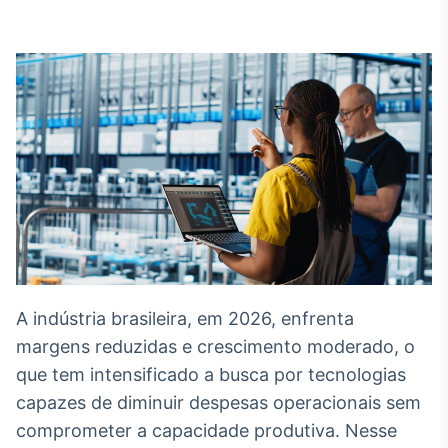
Broadcast
White Label
Plataforma para
conteúdos
personalizados
Soluções de Dados
e Conteúdos
Broadcast
OTC
Plataforma para
negociação de
ativos
Broadcast
A indústria brasileira, em 2026, enfrenta
Datafeed
margens reduzidas e crescimento moderado, o
APIs para
que tem intensificado a busca por tecnologias
integração de
conteúdos e
capazes de diminuir despesas operacionais sem
dados
comprometer a capacidade produtiva. Nesse