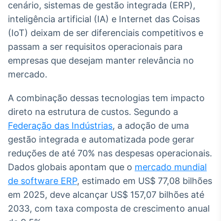
cenário, sistemas de gestão integrada (ERP),
Broadcast
inteligência artificial (IA) e Internet das Coisas
Ticker
Cotações e
(IoT) deixam de ser diferenciais competitivos e
headlines de
passam a ser requisitos operacionais para
notícias
empresas que desejam manter relevância no
mercado.
Broadcast
Widgets
A combinação dessas tecnologias tem impacto
Componentes
direto na estrutura de custos. Segundo a
para conteúdos e
funcionalidades
Federação das Indústrias
, a adoção de uma
gestão integrada e automatizada pode gerar
reduções de até 70% nas despesas operacionais.
Broadcast
Dados globais apontam que o
mercado mundial
Wallboard
Conteúdos e
de software ERP
, estimado em US$ 77,08 bilhões
dados para
em 2025, deve alcançar US$ 157,07 bilhões até
displays e telas
2033, com taxa composta de crescimento anual