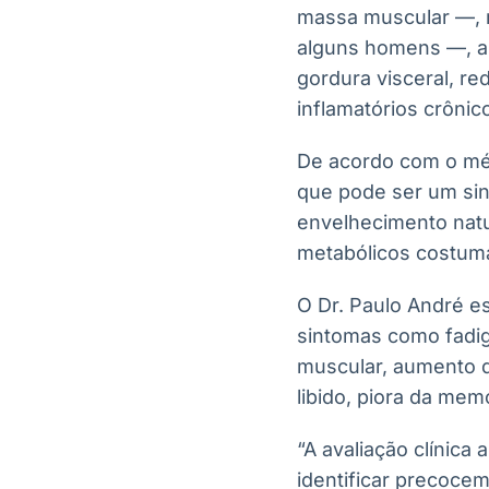
massa muscular —, 
alguns homens —, au
gordura visceral, r
inflamatórios crônic
De acordo com o méd
que pode ser um sina
envelhecimento natu
metabólicos costuma
O Dr. Paulo André e
sintomas como fadig
muscular, aumento da
libido, piora da me
“A avaliação clínica
identificar precoce