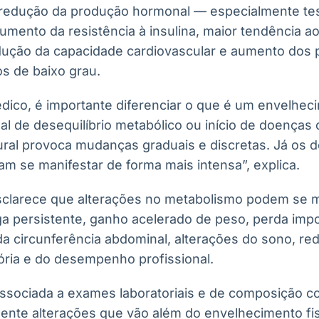
redução da produção hormonal — especialmente te
mento da resistência à insulina, maior tendência a
edução da capacidade cardiovascular e aumento dos
os de baixo grau.
ico, é importante diferenciar o que é um envelheci
l de desequilíbrio metabólico ou início de doenças 
ral provoca mudanças graduais e discretas. Já os d
m se manifestar de forma mais intensa”, explica.
sclarece que alterações no metabolismo podem se 
a persistente, ganho acelerado de peso, perda imp
 circunferência abdominal, alterações do sono, redu
mória e do desempenho profissional.
 associada a exames laboratoriais e de composição c
mente alterações que vão além do envelhecimento fi