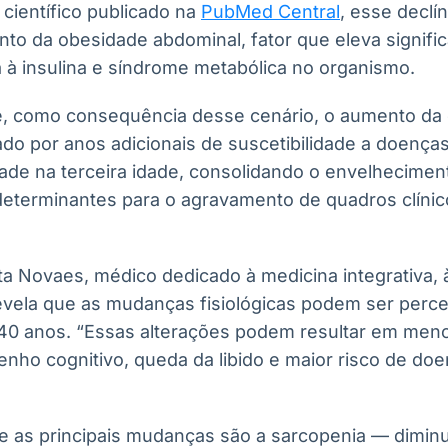
ientífico publicado na
PubMed Central
, esse declín
to da obesidade abdominal, fator que eleva signifi
a à insulina e síndrome metabólica no organismo.
e, como consequência desse cenário, o aumento da 
o por anos adicionais de suscetibilidade a doenças
ade na terceira idade, consolidando o envelhecimen
eterminantes para o agravamento de quadros clínic
ta Novaes, médico dedicado à medicina integrativa, 
evela que as mudanças fisiológicas podem ser perc
40 anos. “Essas alterações podem resultar em menor
ho cognitivo, queda da libido e maior risco de doe
 as principais mudanças são a sarcopenia — diminu