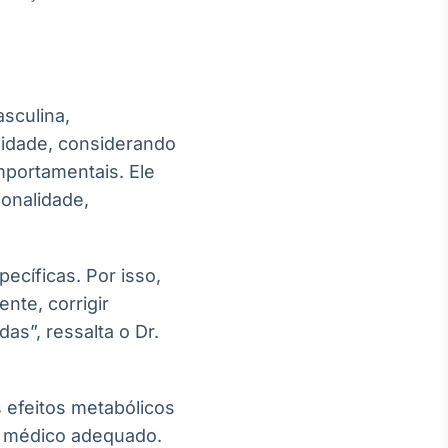
sculina,
alidade, considerando
mportamentais. Ele
ionalidade,
ecíficas. Por isso,
ente, corrigir
as”, ressalta o Dr.
 efeitos metabólicos
o médico adequado.