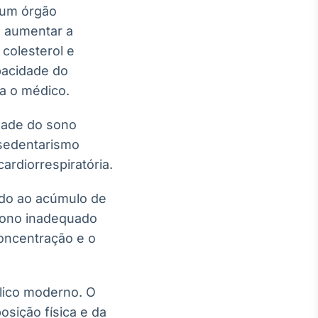
 um órgão
e aumentar a
 colesterol e
pacidade do
ha o médico.
dade do sono
 sedentarismo
ardiorrespiratória.
ado ao acúmulo de
 sono inadequado
oncentração e o
ólico moderno. O
osição física e da