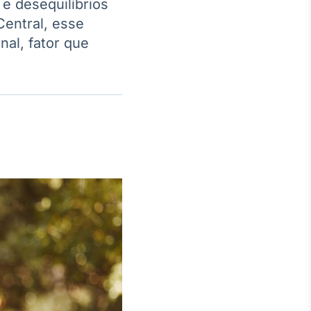
 e desequilíbrios
entral, esse
al, fator que
Crédito
Em breve