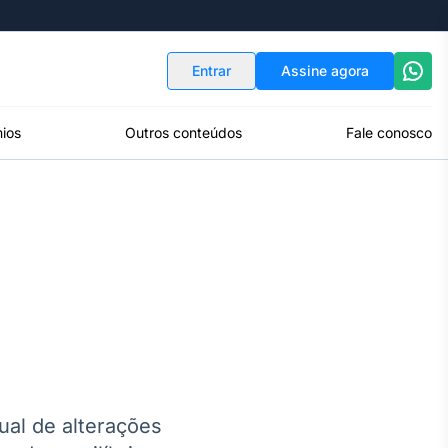
Indicadores
Conversor de Moedas
Entrar
Assine agora
ios
Outros conteúdos
Fale conosco
al de alterações