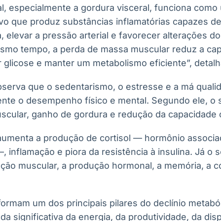
l, especialmente a gordura visceral, funciona como
vo que produz substâncias inflamatórias capazes d
a, elevar a pressão arterial e favorecer alterações do
mesmo tempo, a perda de massa muscular reduz a ca
r glicose e manter um metabolismo eficiente”, detal
bserva que o sedentarismo, o estresse e a má quali
ente o desempenho físico e mental. Segundo ele, o
scular, ganho de gordura e redução da capacidade c
aumenta a produção de cortisol — hormônio associ
 inflamação e piora da resistência à insulina. Já o
ação muscular, a produção hormonal, a memória, a c
 formam um dos principais pilares do declínio metab
a significativa da energia, da produtividade, da disp