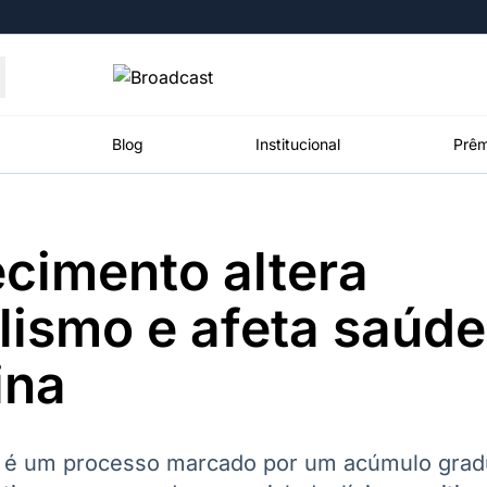
Moedas
Commodities
Blog
Institucional
Prêm
cimento altera
roadcast
Content
ções
Broadcast
Broadcast
Broadcast
ismo e afeta saúde
Político
Energia
White Label
Os bastidores da
O setor de
Plataforma para
ina
política em
energia elétrica
conteúdos
tempo real
no Brasil
personalizados
 é um processo marcado por um acúmulo gradu
Broadcast
Broadcast
Broadcast
Broadcast