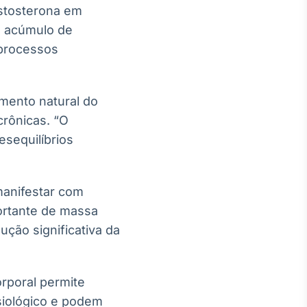
stosterona em
o acúmulo de
 processos
mento natural do
crônicas. “O
esequilíbrios
manifestar com
ortante de massa
ção significativa da
orporal permite
siológico e podem