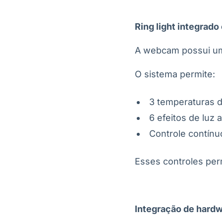
Ring light integrad
A webcam possui um 
O sistema permite:
3 temperaturas d
6 efeitos de luz 
Controle contínu
Esses controles per
Integração de hardw