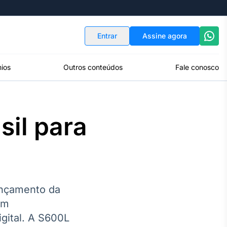
Indicadores
Conversor de Moedas
Entrar
Assine agora
ios
Outros conteúdos
Fale conosco
il para
ançamento da
em
gital. A S600L