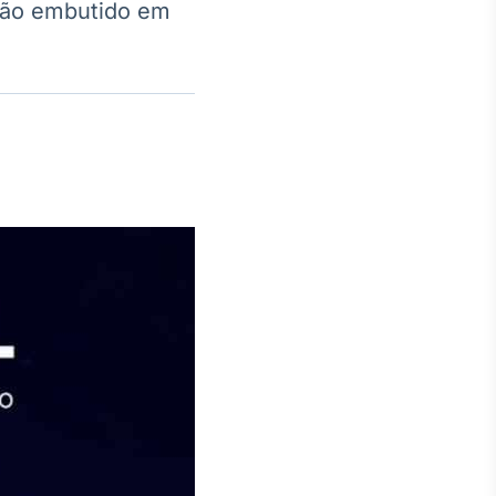
ação embutido em
Crédito
Em breve