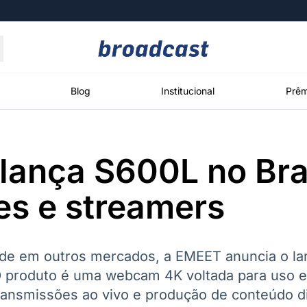
Moedas
Commodities
Blog
Institucional
Prêm
ança S600L no Bras
roadcast
Content
ções
Broadcast
Broadcast
Broadcast
es e streamers
Político
Energia
White Label
Os bastidores da
O setor de
Plataforma para
política em
energia elétrica
conteúdos
tempo real
no Brasil
personalizados
ade em outros mercados, a EMEET anuncia o l
 O produto é uma webcam 4K voltada para uso 
ansmissões ao vivo e produção de conteúdo di
Broadcast
Broadcast
Broadcast
Broadcast