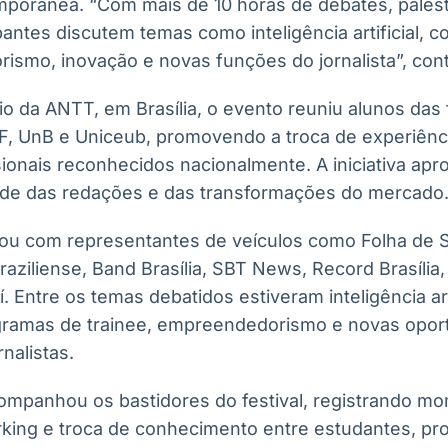
orânea. “Com mais de 10 horas de debates, palest
pantes discutem temas como inteligência artificial, 
smo, inovação e novas funções do jornalista”, cont
io da ANTT, em Brasília, o evento reuniu alunos das
UDF, UnB e Uniceub, promovendo a troca de experiênc
ionais reconhecidos nacionalmente. A iniciativa apr
idade das redações e das transformações do mercado
u com representantes de veículos como Folha de S
aziliense, Band Brasília, SBT News, Record Brasília
í. Entre os temas debatidos estiveram inteligência art
gramas de trainee, empreendedorismo e novas opor
rnalistas.
mpanhou os bastidores do festival, registrando m
king e troca de conhecimento entre estudantes, pr