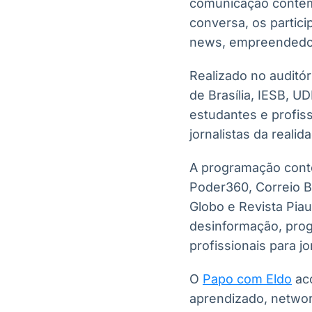
comunicação contemp
conversa, os partici
news, empreendedori
Realizado no auditór
de Brasília, IESB, 
estudantes e profiss
jornalistas da real
A programação conto
Poder360, Correio Br
Globo e Revista Piau
desinformação, pro
profissionais para jo
O
Papo com Eldo
aco
aprendizado, networ