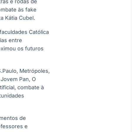
ras e rodas de
combate às fake
a Kátia Cubel.
 faculdades Católica
ias entre
oximou os futuros
.
.Paulo, Metrópoles,
, Jovem Pan, O
ificial, combate à
tunidades
omentos de
ofessores e