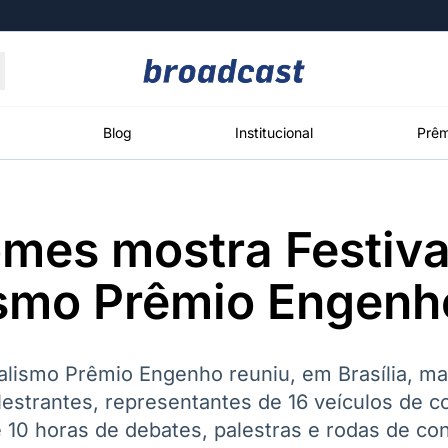
Moedas
Commodities
Blog
Institucional
Prêm
mes mostra Festiva
roadcast
Content
ções
Broadcast
Broadcast
Broadcast
ismo Prêmio Engenh
Político
Energia
White Label
Os bastidores da
O setor de
Plataforma para
política em
energia elétrica
conteúdos
tempo real
no Brasil
personalizados
nalismo Prêmio Engenho reuniu, em Brasília, m
lestrantes, representantes de 16 veículos de 
10 horas de debates, palestras e rodas de co
Broadcast
Broadcast
Broadcast
Broadcast