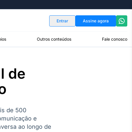
Indicadores
Conversor de Moedas
Entrar
Assine agora
ios
Outros conteúdos
Fale conosco
l de
o
ais de 500
comunicação e
nversa ao longo de