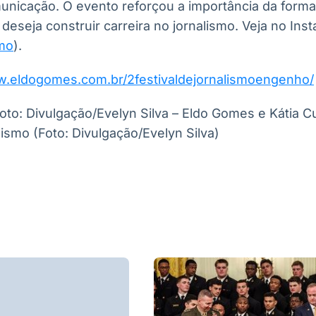
municação. O evento reforçou a importância da form
eseja construir carreira no jornalismo. Veja no In
smo
).
w.eldogomes.com.br/2festivaldejornalismoengenho/
oto: Divulgação/Evelyn Silva – Eldo Gomes e Kátia C
lismo (Foto: Divulgação/Evelyn Silva)