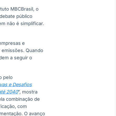
tuto MBCBrasil, o
debate público
m não é simplificar.
 empresas e
zir emissões. Quando
ndem a seguir o
o pelo
tivas e Desafios
até 2040
”, mostra
ela combinação de
ificação, com
lementação. O avanço