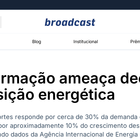
Moedas
Commodities
Blog
Institucional
Prêm
ormação ameaça de
roadcast
Content
ções
Broadcast
Broadcast
Broadcast
sição energética
Político
Energia
White Label
Os bastidores da
O setor de
Plataforma para
política em
energia elétrica
conteúdos
tempo real
no Brasil
personalizados
ortes responde por cerca de 30% da demanda g
l por aproximadamente 10% do crescimento de
do dados da Agência Internacional de Energia
Broadcast
Broadcast
Broadcast
Broadcast