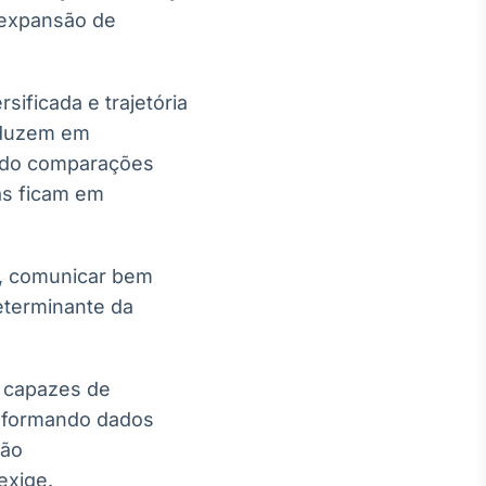
, expansão de
sificada e trajetória
aduzem em
ando comparações
as ficam em
, comunicar bem
eterminante da
o capazes de
ansformando dados
ção
exige.