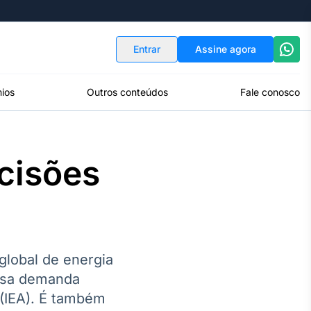
Indicadores
Conversor de Moedas
Entrar
Assine agora
ios
Outros conteúdos
Fale conosco
cisões
lobal de energia
ssa demanda
 (IEA). É também