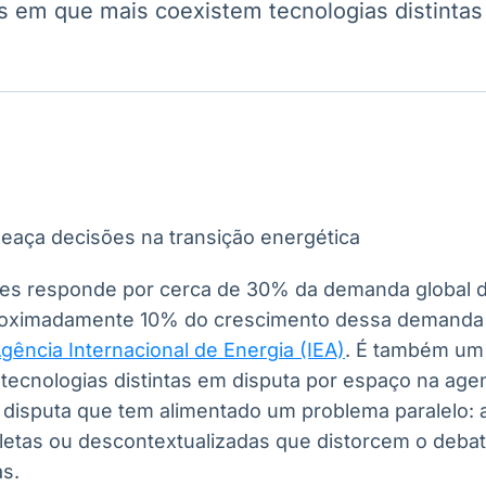
em que mais coexistem tecnologias distintas
Ticker
Widgets
Wallboard
Curadoria
Cotações e
Componentes
Conteúdos e
Curadoria de
headlines de
para conteúdos e
dados para
conteúdos
notícias
funcionalidades
displays e telas
noticiosos
IA
BroadFast
Gestão de
Tokenização
Investimentos
de ativos
Em breve
Em breve
Em breve
Em breve
tes responde por cerca de 30% da demanda global de
roximadamente 10% do crescimento dessa demanda
gência Internacional de Energia (IEA)
. É também um
ecnologias distintas em disputa por espaço na agend
 disputa que tem alimentado um problema paralelo: a
letas ou descontextualizadas que distorcem o deb
as.