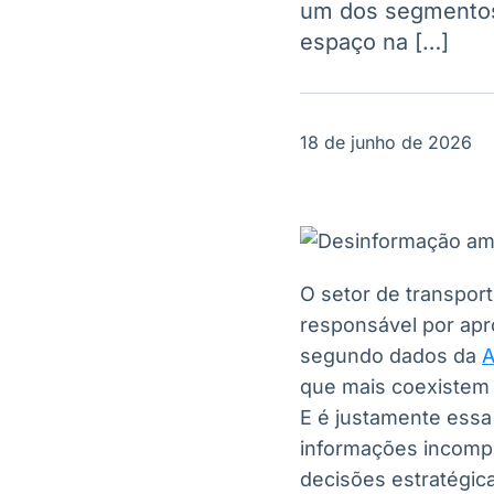
um dos segmentos 
OTC
Datafeed
Plataforma para
espaço na […]
APIs para
negociação de
integração de
ativos
conteúdos e
Soluções de
dados
Tecnologia
18 de junho de 2026
Broadcast
Broadcast
Radar
Fundos
Monitoramento
A melhor
inteligente de
plataforma para
notícias e
analisar fundos
conteúdos
de investimento
O setor de transpor
no Brasil
responsável por ap
segundo dados da
A
que mais coexistem t
E é justamente essa
informações incomp
decisões estratégic