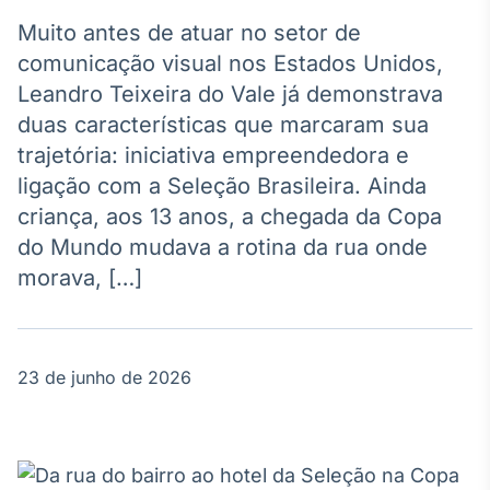
Broadcast
Agro
Muito antes de atuar no setor de
Tudo sobre o
comunicação visual nos Estados Unidos,
agronegócio
Leandro Teixeira do Vale já demonstrava
duas características que marcaram sua
trajetória: iniciativa empreendedora e
Broadcast
ligação com a Seleção Brasileira. Ainda
Político
criança, aos 13 anos, a chegada da Copa
Os bastidores da
política em
do Mundo mudava a rotina da rua onde
tempo real
morava, […]
Broadcast
Energia
23 de junho de 2026
O setor de
energia elétrica
no Brasil