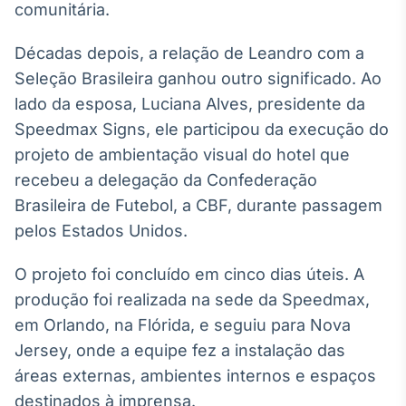
comunitária.
Broadcast
Curadoria
Décadas depois, a relação de Leandro com a
Curadoria de
conteúdos
Seleção Brasileira ganhou outro significado. Ao
noticiosos
Soluções de
lado da esposa, Luciana Alves, presidente da
Tecnologia
Speedmax Signs, ele participou da execução do
projeto de ambientação visual do hotel que
Broadcast
recebeu a delegação da Confederação
Radar
Monitoramento
Brasileira de Futebol, a CBF, durante passagem
inteligente de
pelos Estados Unidos.
notícias e
conteúdos
O projeto foi concluído em cinco dias úteis. A
Broadcast
produção foi realizada na sede da Speedmax,
Fundos
em Orlando, na Flórida, e seguiu para Nova
A melhor
Jersey, onde a equipe fez a instalação das
plataforma para
analisar fundos
áreas externas, ambientes internos e espaços
de investimento
destinados à imprensa.
no Brasil