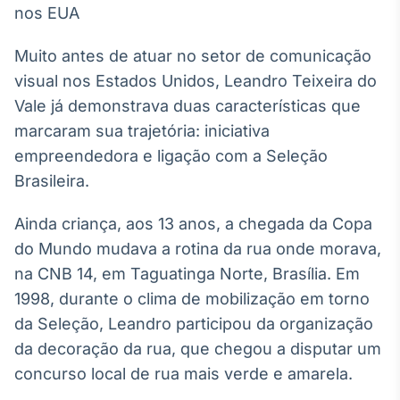
Broadcast
White Label
Plataforma para
Muito antes de atuar no setor de comunicação
conteúdos
visual nos Estados Unidos, Leandro Teixeira do
personalizados
Soluções de Dados
Vale já demonstrava duas características que
e Conteúdos
marcaram sua trajetória: iniciativa
Broadcast
empreendedora e ligação com a Seleção
OTC
Brasileira.
Plataforma para
negociação de
ativos
Ainda criança, aos 13 anos, a chegada da Copa
do Mundo mudava a rotina da rua onde morava,
na CNB 14, em Taguatinga Norte, Brasília. Em
Broadcast
1998, durante o clima de mobilização em torno
Datafeed
da Seleção, Leandro participou da organização
APIs para
integração de
da decoração da rua, que chegou a disputar um
conteúdos e
dados
concurso local de rua mais verde e amarela.