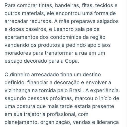
Broadcast
Para comprar tintas, bandeiras, fitas, tecidos e
Ticker
outros materiais, ele encontrou uma forma de
Cotações e
arrecadar recursos. A mãe preparava salgados
headlines de
notícias
e doces caseiros, e Leandro saía pelos
apartamentos dos condomínios da região
vendendo os produtos e pedindo apoio aos
Broadcast
moradores para transformar a rua em um
Widgets
espaço decorado para a Copa.
Componentes
para conteúdos e
funcionalidades
O dinheiro arrecadado tinha um destino
definido: financiar a decoração e envolver a
Broadcast
vizinhança na torcida pelo Brasil. A experiência,
Wallboard
segundo pessoas próximas, marcou o início de
Conteúdos e
uma postura que mais tarde estaria presente
dados para
displays e telas
em sua trajetória profissional, com
planejamento, organização, vendas e liderança