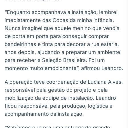
IA
“Enquanto acompanhava a instalação, lembrei
Em breve
imediatamente das Copas da minha infância.
Nunca imaginei que aquele menino que vendia
de porta em porta para conseguir comprar
bandeirinhas e tinta para decorar a rua estaria,
BroadFast
anos depois, ajudando a preparar um ambiente
Em breve
para receber a Seleção Brasileira. Foi um
momento muito emocionante”, afirmou Leandro.
A operação teve coordenação de Luciana Alves,
responsável pela gestão do projeto e pela
Gestão de
mobilização da equipe de instalação. Leandro
Investimentos
ficou responsável pela produção, logística e
Em breve
acompanhamento da instalação.
“Sabíamos que era uma entrega de grande