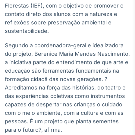
Broadcast
Florestas (IEF), com o objetivo de promover o
Curadoria
contato direto dos alunos com a natureza e
Curadoria de
reflexões sobre preservação ambiental e
conteúdos
sustentabilidade.
noticiosos
Soluções de
Tecnologia
Segundo a coordenadora-geral e idealizadora
Broadcast
do projeto, Berenice Maria Mendes Nascimento,
Radar
a iniciativa parte do entendimento de que arte e
Monitoramento
educação são ferramentas fundamentais na
inteligente de
notícias e
formação cidadã das novas gerações. ?
conteúdos
Acreditamos na força das histórias, do teatro e
das experiências coletivas como instrumentos
Broadcast
capazes de despertar nas crianças o cuidado
Fundos
com o meio ambiente, com a cultura e com as
A melhor
plataforma para
pessoas. É um projeto que planta sementes
analisar fundos
de investimento
para o futuro?, afirma.
no Brasil