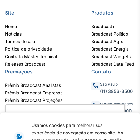
Site
Produtos
Home
Broadcast+
Notícias
Broadcast Político
Termos de uso
Broadcast Agro
Política de privacidade
Broadcast Energia
Contrato Máster Terminal
Broadcast Widgets
Releases Broadcast
Broadcast Data Feed
Premiações
Contato
São Paulo
Prêmio Broadcast Analistas
(11) 3856-3500
Prêmio Broadcast Empresas
Prêmio Broadcast Projeções
Outras localidades
0800.011.3000
Utilizamos cookies para oferecer melhor
experiência, melhorar o desempenho, analisar
Usamos cookies para melhorar sua
como você interage em nosso site e
experiência de navegação em nosso site. Ao
personalizar conteúdo. Ao utilizar este site, você
Av. Eng. Caetano Álvares, 55 - 3º e