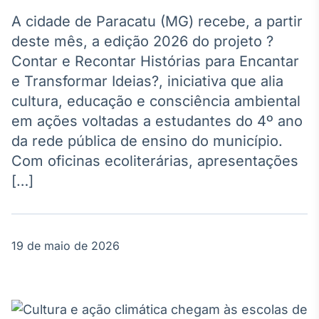
Broadcast
Agro
A cidade de Paracatu (MG) recebe, a partir
Tudo sobre o
deste mês, a edição 2026 do projeto ?
agronegócio
Contar e Recontar Histórias para Encantar
e Transformar Ideias?, iniciativa que alia
cultura, educação e consciência ambiental
Broadcast
em ações voltadas a estudantes do 4º ano
Político
da rede pública de ensino do município.
Os bastidores da
política em
Com oficinas ecoliterárias, apresentações
tempo real
[…]
Broadcast
Energia
19 de maio de 2026
O setor de
energia elétrica
no Brasil