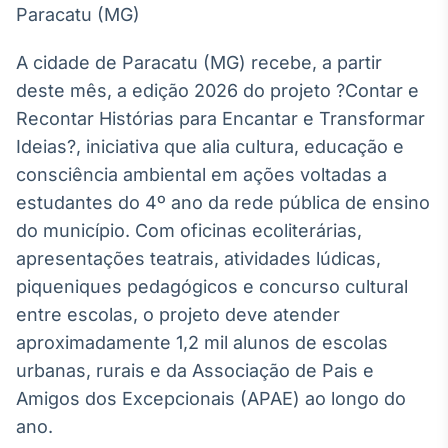
Broadcast
White Label
Plataforma para
A cidade de Paracatu (MG) recebe, a partir
conteúdos
deste mês, a edição 2026 do projeto ?Contar e
personalizados
Soluções de Dados
Recontar Histórias para Encantar e Transformar
e Conteúdos
Ideias?, iniciativa que alia cultura, educação e
Broadcast
consciência ambiental em ações voltadas a
OTC
estudantes do 4º ano da rede pública de ensino
Plataforma para
do município. Com oficinas ecoliterárias,
negociação de
ativos
apresentações teatrais, atividades lúdicas,
piqueniques pedagógicos e concurso cultural
Broadcast
entre escolas, o projeto deve atender
Datafeed
aproximadamente 1,2 mil alunos de escolas
APIs para
urbanas, rurais e da Associação de Pais e
integração de
Amigos dos Excepcionais (APAE) ao longo do
conteúdos e
dados
ano.