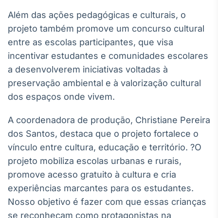
IA
Além das ações pedagógicas e culturais, o
Em breve
projeto também promove um concurso cultural
entre as escolas participantes, que visa
incentivar estudantes e comunidades escolares
a desenvolverem iniciativas voltadas à
preservação ambiental e à valorização cultural
BroadFast
dos espaços onde vivem.
Em breve
A coordenadora de produção, Christiane Pereira
dos Santos, destaca que o projeto fortalece o
vínculo entre cultura, educação e território. ?O
Gestão de
projeto mobiliza escolas urbanas e rurais,
Investimentos
promove acesso gratuito à cultura e cria
Em breve
experiências marcantes para os estudantes.
Nosso objetivo é fazer com que essas crianças
se reconheçam como protagonistas na