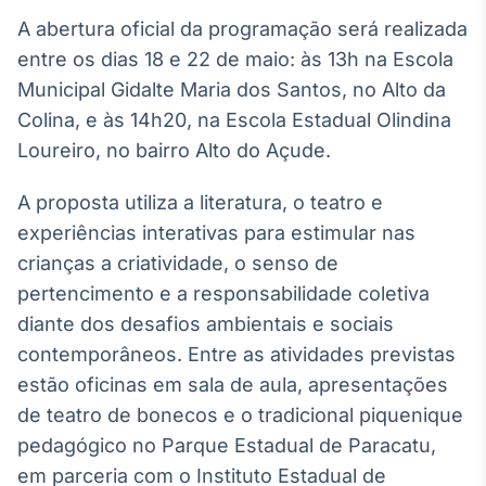
Broadcast
A abertura oficial da programação será realizada
Ticker
entre os dias 18 e 22 de maio: às 13h na Escola
Cotações e
Municipal Gidalte Maria dos Santos, no Alto da
headlines de
notícias
Colina, e às 14h20, na Escola Estadual Olindina
Loureiro, no bairro Alto do Açude.
Broadcast
A proposta utiliza a literatura, o teatro e
Widgets
experiências interativas para estimular nas
Componentes
para conteúdos e
crianças a criatividade, o senso de
funcionalidades
pertencimento e a responsabilidade coletiva
diante dos desafios ambientais e sociais
Broadcast
contemporâneos. Entre as atividades previstas
Wallboard
estão oficinas em sala de aula, apresentações
Conteúdos e
de teatro de bonecos e o tradicional piquenique
dados para
displays e telas
pedagógico no Parque Estadual de Paracatu,
em parceria com o Instituto Estadual de