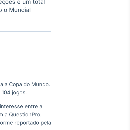
eções e um total
o o Mundial
Crédito
Em breve
ara a Copa do Mundo.
 104 jogos.
nteresse entre a
m a QuestionPro,
forme reportado pela