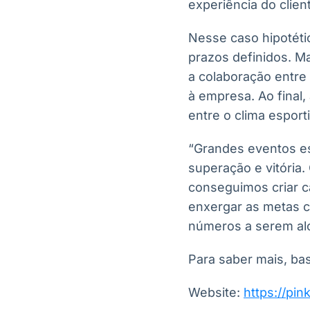
experiência do clien
Nesse caso hipotéti
prazos definidos. Ma
a colaboração entre 
à empresa. Ao final
entre o clima esport
“Grandes eventos es
superação e vitória
conseguimos criar 
enxergar as metas 
números a serem alc
Para saber mais, ba
Website:
https://pi