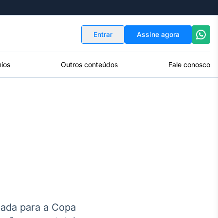
Indicadores
Conversor de Moedas
Entrar
Assine agora
ios
Outros conteúdos
Fale conosco
tada para a Copa