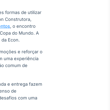
 formas de utilizar
on Construtora,
entos
, o encontro
a Copa do Mundo. A
g da Econ.
emoções e reforçar o
em uma experiência
isão comum de
nda e entrega fazem
senso de
 desafios com uma