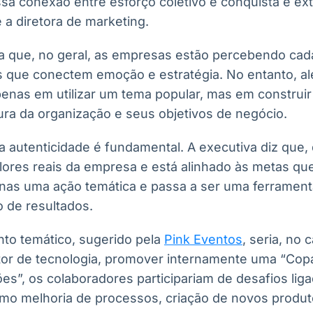
ssa conexão entre esforço coletivo e conquista é e
 a diretora de marketing.
a que, no geral, as empresas estão percebendo cada
s que conectem emoção e estratégia. No entanto, ale
enas em utilizar um tema popular, mas em construir
ura da organização e seus objetivos de negócio.
a autenticidade é fundamental. A executiva diz que,
lores reais da empresa e está alinhado às metas que
enas uma ação temática e passa a ser uma ferramen
o de resultados.
to temático, sugerido pela
Pink Eventos
, seria, no 
r de tecnologia, promover internamente uma “Copa
es”, os colaboradores participariam de desafios li
omo melhoria de processos, criação de novos produt