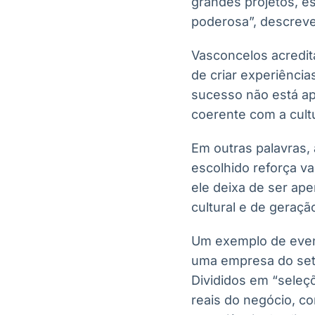
grandes projetos, e
poderosa”, descreve
Vasconcelos acredit
de criar experiência
sucesso não está ap
coerente com a cult
Em outras palavras, 
escolhido reforça va
ele deixa de ser ap
cultural e de geraçã
Um exemplo de even
uma empresa do seto
Divididos em “seleçõ
reais do negócio, c