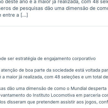
o deste ano é a maior já realizada, com 48 sel
Ticker
Widgets
Wallboard
Curadoria
meros de pesquisas dão uma dimensão de com
Cotações e
Componentes
Conteúdos e
Curadoria de
headlines de
para conteúdos e
dados para
conteúdos
 entre a […]
notícias
funcionalidades
displays e telas
noticiosos
IA
BroadFast
Gestão de
Tokenização
Investimentos
de ativos
Em breve
Em breve
Em breve
Em breve
a atenção de boa parte da sociedade está voltada p
 a maior já realizada, com 48 seleções e um total de
as dão uma dimensão de como o Mundial desperta i
vantamento do Instituto Locomotiva em parceria co
os disseram que pretendem assistir aos jogos, con