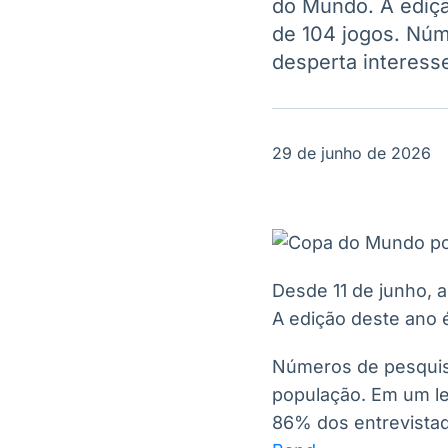
do Mundo. A ediçã
OTC
Datafeed
de 104 jogos. Nú
Plataforma para
APIs para
negociação de
integração de
desperta interesse
ativos
conteúdos e
Soluções de
dados
Tecnologia
Broadcast
Broadcast
29 de junho de 2026
Radar
Fundos
Monitoramento
A melhor
inteligente de
plataforma para
notícias e
analisar fundos
conteúdos
de investimento
no Brasil
Desde 11 de junho, 
A edição deste ano é
Números de pesquis
população. Em um le
86% dos entrevistad