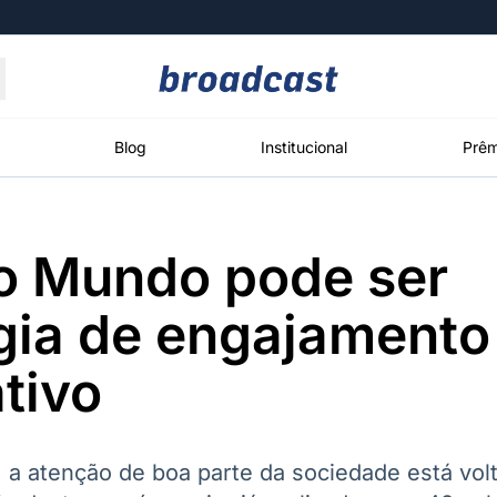
Moedas
Commodities
Blog
Institucional
Prêm
o Mundo pode ser
roadcast
Content
ções
Broadcast
Broadcast
Broadcast
gia de engajamento
Político
Energia
White Label
Os bastidores da
O setor de
Plataforma para
tivo
política em
energia elétrica
conteúdos
tempo real
no Brasil
personalizados
, a atenção de boa parte da sociedade está vol
Broadcast
Broadcast
Broadcast
Broadcast