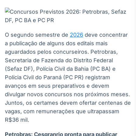
Broadcast
White Label
Plataforma para
conteúdos
personalizados
Soluções de Dados
O segundo semestre de
2026
deve concentrar
e Conteúdos
a publicação de alguns dos editais mais
Broadcast
aguardados pelos concurseiros. Petrobras,
OTC
Secretaria de Fazenda do Distrito Federal
Plataforma para
(Sefaz DF), Polícia Civil da Bahia (PC BA) e
negociação de
ativos
Polícia Civil do Paraná (PC PR) registram
avanços em seus preparativos e devem
divulgar novos concursos nos próximos meses.
Broadcast
Datafeed
Juntos, os certames devem ofertar centenas de
APIs para
vagas, com remunerações que ultrapassam
integração de
R$36 mil.
conteúdos e
dados
Petrobras: Cesgranrio pronta para publicar