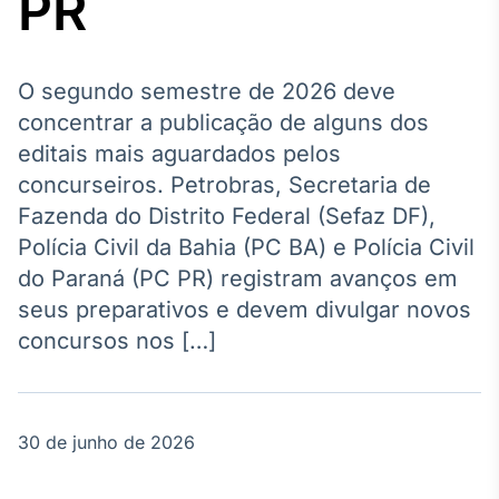
PR
Broadcast
Agro
Tudo sobre o
agronegócio
O segundo semestre de 2026 deve
concentrar a publicação de alguns dos
editais mais aguardados pelos
Broadcast
concurseiros. Petrobras, Secretaria de
Político
Fazenda do Distrito Federal (Sefaz DF),
Os bastidores da
Polícia Civil da Bahia (PC BA) e Polícia Civil
política em
tempo real
do Paraná (PC PR) registram avanços em
seus preparativos e devem divulgar novos
Broadcast
concursos nos […]
Energia
O setor de
energia elétrica
no Brasil
30 de junho de 2026