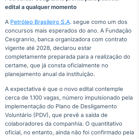
Broadcast
edital a qualquer momento
Ticker
Cotações e
A
Petróleo Brasileiro S.A
. segue como um dos
headlines de
concursos mais esperados do ano. A Fundação
notícias
Cesgranrio, banca organizadora com contrato
vigente até 2028, declarou estar
Broadcast
completamente preparada para a realização do
Widgets
certame, que já consta oficialmente no
Componentes
para conteúdos e
planejamento anual da instituição.
funcionalidades
A expectativa é que o novo edital contemple
cerca de 1.100 vagas, número impulsionado pela
Broadcast
Wallboard
implementação do Plano de Desligamento
Conteúdos e
Voluntário (PDV), que prevê a saída de
dados para
colaboradores da companhia. O quantitativo
displays e telas
oficial, no entanto, ainda não foi confirmado pela