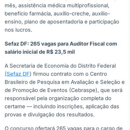
mês, assistência médica multiprofissional,
IA
benefício farmácia, auxílio-creche, auxílio-
Em breve
ensino, plano de aposentadoria e participação
nos lucros.
Sefaz DF: 265 vagas para Auditor Fiscal com
BroadFast
salário inicial de R$ 23,5 mil
Em breve
A Secretaria de Economia do Distrito Federal
(Sefaz DF
) firmou contrato com o Centro
Brasileiro de Pesquisa em Avaliação e Seleção e
de Promoção de Eventos (Cebraspe), que será
Gestão de
responsável pela organização completa do
Investimentos
certame — incluindo inscrições, aplicação das
Em breve
provas e divulgação dos resultados.
O concurso ofertará 265 vagas para o cargo de