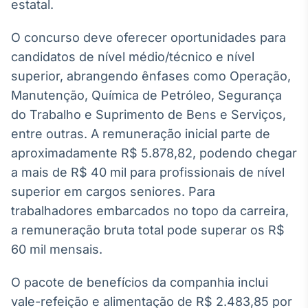
estatal.
Broadcast
Curadoria
O concurso deve oferecer oportunidades para
Curadoria de
candidatos de nível médio/técnico e nível
conteúdos
noticiosos
Soluções de
superior, abrangendo ênfases como Operação,
Tecnologia
Manutenção, Química de Petróleo, Segurança
do Trabalho e Suprimento de Bens e Serviços,
Broadcast
entre outras. A remuneração inicial parte de
Radar
aproximadamente R$ 5.878,82, podendo chegar
Monitoramento
inteligente de
a mais de R$ 40 mil para profissionais de nível
notícias e
superior em cargos seniores. Para
conteúdos
trabalhadores embarcados no topo da carreira,
Broadcast
a remuneração bruta total pode superar os R$
Fundos
60 mil mensais.
A melhor
plataforma para
O pacote de benefícios da companhia inclui
analisar fundos
de investimento
vale-refeição e alimentação de R$ 2.483,85 por
no Brasil