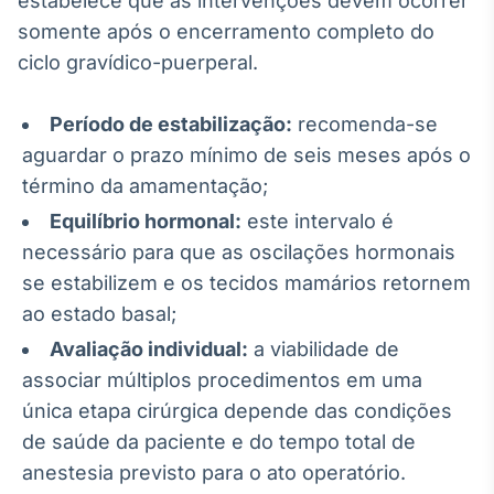
estabelece que as intervenções devem ocorrer
IA
somente após o encerramento completo do
Em breve
ciclo gravídico-puerperal.
Período de estabilização:
recomenda-se
aguardar o prazo mínimo de seis meses após o
término da amamentação;
BroadFast
Equilíbrio hormonal:
este intervalo é
Em breve
necessário para que as oscilações hormonais
se estabilizem e os tecidos mamários retornem
ao estado basal;
Avaliação individual:
a viabilidade de
Gestão de
associar múltiplos procedimentos em uma
Investimentos
única etapa cirúrgica depende das condições
Em breve
de saúde da paciente e do tempo total de
anestesia previsto para o ato operatório.