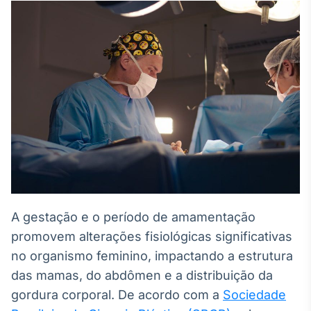
Broadcast
White Label
Plataforma para
conteúdos
personalizados
Soluções de Dados
e Conteúdos
Broadcast
OTC
Plataforma para
negociação de
ativos
A gestação e o período de amamentação
Broadcast
Datafeed
promovem alterações fisiológicas significativas
APIs para
no organismo feminino, impactando a estrutura
integração de
das mamas, do abdômen e a distribuição da
conteúdos e
dados
gordura corporal. De acordo com a
Sociedade