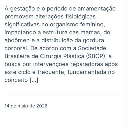
Broadcast
Agro
A gestação e o período de amamentação
Tudo sobre o
promovem alterações fisiológicas
agronegócio
significativas no organismo feminino,
impactando a estrutura das mamas, do
abdômen e a distribuição da gordura
Broadcast
corporal. De acordo com a Sociedade
Político
Brasileira de Cirurgia Plástica (SBCP), a
Os bastidores da
política em
busca por intervenções reparadoras após
tempo real
este ciclo é frequente, fundamentada no
conceito […]
Broadcast
Energia
O setor de
energia elétrica
14 de maio de 2026
no Brasil