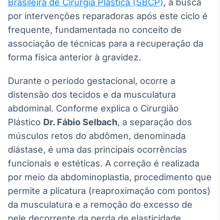
Brasileira de Cirurgia Plástica (SBCP)
, a busca
Broadcast
por intervenções reparadoras após este ciclo é
Ticker
frequente, fundamentada no conceito de
Cotações e
headlines de
associação de técnicas para a recuperação da
notícias
forma física anterior à gravidez.
Durante o período gestacional, ocorre a
Broadcast
Widgets
distensão dos tecidos e da musculatura
Componentes
abdominal. Conforme explica o Cirurgião
para conteúdos e
Plástico
Dr. Fábio Selbach
, a separação dos
funcionalidades
músculos retos do abdômen, denominada
diástase, é uma das principais ocorrências
Broadcast
funcionais e estéticas. A correção é realizada
Wallboard
por meio da abdominoplastia, procedimento que
Conteúdos e
dados para
permite a plicatura (reaproximação com pontos)
displays e telas
da musculatura e a remoção do excesso de
pele decorrente da perda de elasticidade