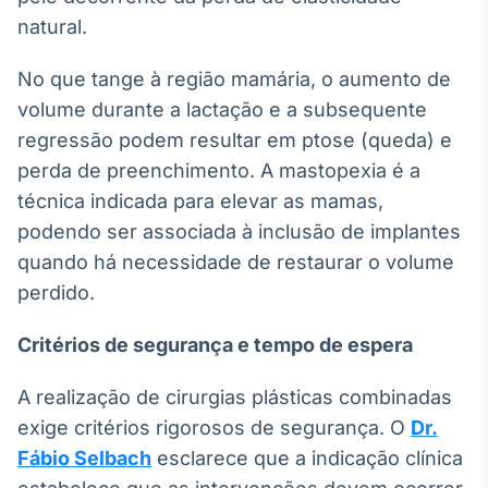
Broadcast
natural.
Curadoria
Curadoria de
No que tange à região mamária, o aumento de
conteúdos
volume durante a lactação e a subsequente
noticiosos
Soluções de
regressão podem resultar em ptose (queda) e
Tecnologia
perda de preenchimento. A mastopexia é a
Broadcast
técnica indicada para elevar as mamas,
Radar
podendo ser associada à inclusão de implantes
Monitoramento
quando há necessidade de restaurar o volume
inteligente de
notícias e
perdido.
conteúdos
Critérios de segurança e tempo de espera
Broadcast
Fundos
A realização de cirurgias plásticas combinadas
A melhor
exige critérios rigorosos de segurança. O
Dr.
plataforma para
analisar fundos
Fábio Selbach
esclarece que a indicação clínica
de investimento
no Brasil