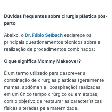
Tokenização
de ativos
Dúvidas frequentes sobre cirurgia plástica pós-
Em breve
parto
Abaixo, o
Dr. Fábio Selbach
esclarece os
principais questionamentos técnicos sobre a
Crédito
realização de procedimentos combinados:
Em breve
O que significa Mommy Makeover?
É um termo utilizado para descrever a
combinação de cirurgias plásticas (geralmente
mamas, abdômen e lipoaspiração) realizadas
em um único tempo cirúrgico ou em etapas,
com o objetivo de restaurar as características
físicas alteradas pela maternidade.