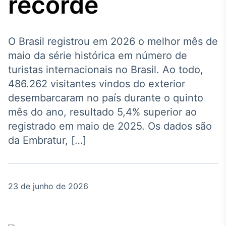
recorde
Broadcast
Agro
Tudo sobre o
agronegócio
O Brasil registrou em 2026 o melhor mês de
maio da série histórica em número de
turistas internacionais no Brasil. Ao todo,
Broadcast
486.262 visitantes vindos do exterior
Político
desembarcaram no país durante o quinto
Os bastidores da
mês do ano, resultado 5,4% superior ao
política em tempo
real
registrado em maio de 2025. Os dados são
da Embratur, […]
Broadcast
Energia
O setor de
23 de junho de 2026
energia elétrica
no Brasil