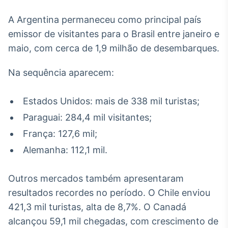
Broadcast
A Argentina permaneceu como principal país
Curadoria
emissor de visitantes para o Brasil entre janeiro e
Curadoria de
conteúdos
maio, com cerca de 1,9 milhão de desembarques.
noticiosos
Soluções de
Tecnologia
Na sequência aparecem:
Broadcast
Estados Unidos: mais de 338 mil turistas;
Radar
Monitoramento
Paraguai: 284,4 mil visitantes;
inteligente de
notícias e
França: 127,6 mil;
conteúdos
Alemanha: 112,1 mil.
Broadcast
Fundos
Outros mercados também apresentaram
A melhor
resultados recordes no período. O Chile enviou
plataforma para
421,3 mil turistas, alta de 8,7%. O Canadá
analisar fundos
de investimento
alcançou 59,1 mil chegadas, com crescimento de
no Brasil