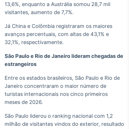
13,6%, enquanto a Austrália somou 28,7 mil
IA
visitantes, aumento de 7,7%.
Em breve
Já China e Colômbia registraram os maiores
avanços percentuais, com altas de 43,1% e
32,1%, respectivamente.
BroadFast
São Paulo e Rio de Janeiro lideram chegadas de
Em breve
estrangeiros
Entre os estados brasileiros, São Paulo e Rio de
Janeiro concentraram o maior número de
turistas internacionais nos cinco primeiros
Gestão de
Investimentos
meses de 2026.
Em breve
São Paulo liderou o ranking nacional com 1,2
milhão de visitantes vindos do exterior, resultado