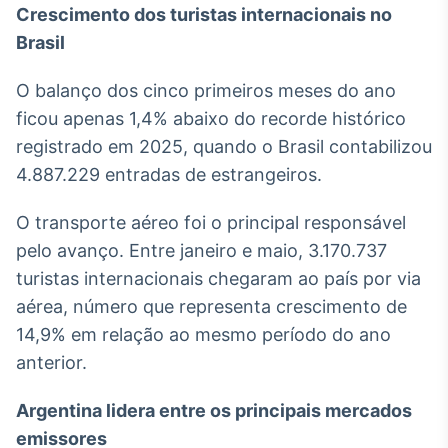
Crescimento dos turistas internacionais no
Broadcast
Ticker
Brasil
Cotações e
headlines de
O balanço dos cinco primeiros meses do ano
notícias
ficou apenas 1,4% abaixo do recorde histórico
registrado em 2025, quando o Brasil contabilizou
Broadcast
4.887.229 entradas de estrangeiros.
Widgets
Componentes
O transporte aéreo foi o principal responsável
para conteúdos e
pelo avanço. Entre janeiro e maio, 3.170.737
funcionalidades
turistas internacionais chegaram ao país por via
aérea, número que representa crescimento de
Broadcast
14,9% em relação ao mesmo período do ano
Wallboard
anterior.
Conteúdos e
dados para
displays e telas
Argentina lidera entre os principais mercados
emissores