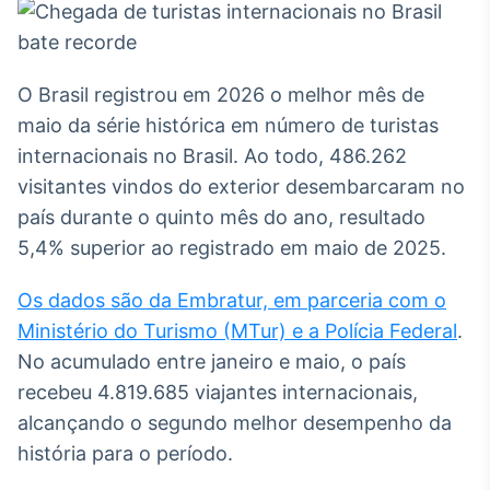
Broadcast
White Label
Plataforma para
conteúdos
O Brasil registrou em 2026 o melhor mês de
personalizados
Soluções de Dados
maio da série histórica em número de turistas
e Conteúdos
internacionais no Brasil. Ao todo, 486.262
Broadcast
visitantes vindos do exterior desembarcaram no
OTC
país durante o quinto mês do ano, resultado
Plataforma para
5,4% superior ao registrado em maio de 2025.
negociação de
ativos
Os dados são da Embratur, em parceria com o
Ministério do Turismo (MTur) e a Polícia Federal
.
Broadcast
No acumulado entre janeiro e maio, o país
Datafeed
recebeu 4.819.685 viajantes internacionais,
APIs para
integração de
alcançando o segundo melhor desempenho da
conteúdos e
história para o período.
dados