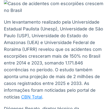
Broadcast
Broadcast
Ticker
Widgets
Cotações e
Componentes
headlines de
para conteúdos e
Um levantamento realizado pela Universidade
notícias
funcionalidades
Estadual Paulista (Unesp), Universidade de São
Paulo (USP), Universidade do Estado do
Broadcast
Broadcast
Amazonas (UEA) e Universidade Federal de
Wallboard
Curadoria
Roraima (UFRR) revelou que os acidentes com
Conteúdos e
Curadoria de
escorpiões cresceram mais de 150% no Brasil
dados para
conteúdos
displays e telas
noticiosos
Soluções de
entre 2014 e 2023, somando 1.171.846
Tecnologia
ocorrências no período. O estudo também
aponta uma projeção de mais de 2 milhões de
Broadcast
Broadcast
casos registrados entre 2025 e 2033. As
Radar
Fundos
informações foram noticiadas pelo portal de
Monitoramento
A melhor
inteligente de
plataforma para
notícias
CBN Total
.
notícias e
analisar fundos
conteúdos
de investimento
no Brasil
Diógenes Renato, diretor técnico da