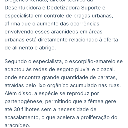
IA
BroadFast
Desentupidora e Dedetizadora Suporte e
Em breve
Em breve
especialista em controle de pragas urbanas,
afirma que o aumento das ocorrências
envolvendo esses aracnídeos em áreas
urbanas está diretamente relacionado à oferta
de alimento e abrigo.
Gestão de
Tokenização
Investimentos
de ativos
Segundo o especialista, o escorpião-amarelo se
Em breve
Em breve
adaptou às redes de esgoto pluvial e cloacal,
onde encontra grande quantidade de baratas,
atraídas pelo lixo orgânico acumulado nas ruas.
Crédito
Além disso, a espécie se reproduz por
Em breve
partenogênese, permitindo que a fêmea gere
até 30 filhotes sem a necessidade de
acasalamento, o que acelera a proliferação do
aracnídeo.