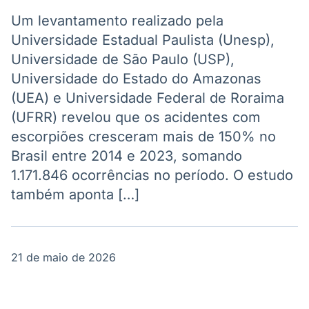
Broadcast
Broadcast
Político
Energia
Um levantamento realizado pela
Os bastidores da
O setor de
Universidade Estadual Paulista (Unesp),
política em
energia elétrica
Universidade de São Paulo (USP),
tempo real
no Brasil
Universidade do Estado do Amazonas
(UEA) e Universidade Federal de Roraima
Broadcast
(UFRR) revelou que os acidentes com
White Label
escorpiões cresceram mais de 150% no
Plataforma para
conteúdos
Brasil entre 2014 e 2023, somando
personalizados
Soluções de Dados
1.171.846 ocorrências no período. O estudo
e Conteúdos
também aponta […]
Broadcast
Broadcast
OTC
Datafeed
Plataforma para
APIs para
21 de maio de 2026
negociação de
integração de
ativos
conteúdos e
dados