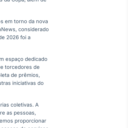
os em torno da nova
shNews, considerado
de 2026 foi a
um espaço dedicado
re torcedores de
oleta de prêmios,
ras iniciativas do
as coletivas. A
tre as pessoas,
eremos proporcionar