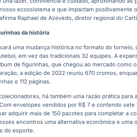
 una lazer, convivência e cuidado, aproximando as 
nosso ecossistema e que impactam positivamente o 
”, afirma Raphael de Azevedo, diretor regional do Ca
urinhas da história
ará uma mudança histórica no formato do torneio, 
utebol, em vez das tradicionais 32 equipes. A exp
lbum de figurinhas, que chegou ao mercado como o 
aração, a edição de 2022 reuniu 670 cromos, enqua
nhas e 112 páginas.
colecionadores, há também uma razão prática para 
 Com envelopes vendidos por R$ 7 e contendo sete 
sar adquirir mais de 150 pacotes para completar a c
 esses encontros uma alternativa econômica e uma 
s do esporte.