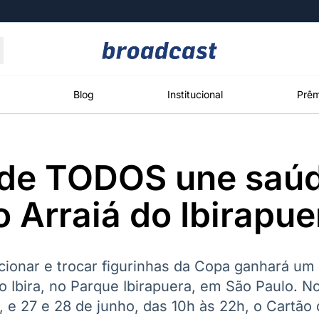
Moedas
Commodities
Blog
Institucional
Prêm
 de TODOS une saúd
roadcast
Content
ções
Broadcast
Broadcast
Broadcast
 Arraiá do Ibirapue
Político
Energia
White Label
Os bastidores da
O setor de
Plataforma para
política em
energia elétrica
conteúdos
tempo real
no Brasil
personalizados
ecionar e trocar figurinhas da Copa ganhará um
o Ibira, no Parque Ibirapuera, em São Paulo. 
1, e 27 e 28 de junho, das 10h às 22h, o Cartã
Broadcast
Broadcast
Broadcast
Broadcast