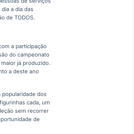
pessoas de serviços
dia a dia das
rtão de TODOS.
com a participação
ansão do campeonato
maior já produzido.
nto a deste ano
a popularidade dos
figurinhas cada, um
oleção sem recorrer
oportunidade de