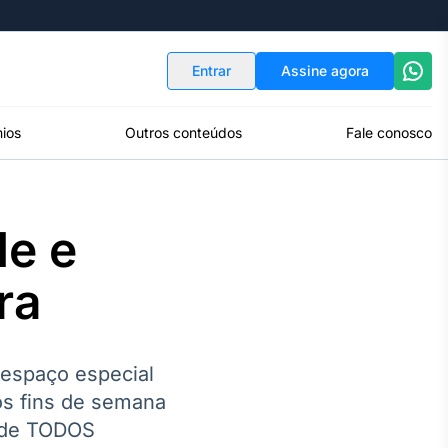
Indicadores
Conversor de Moedas
Entrar
Assine agora
ios
Outros conteúdos
Fale conosco
e e
ra
 espaço especial
Nos fins de semana
o de TODOS