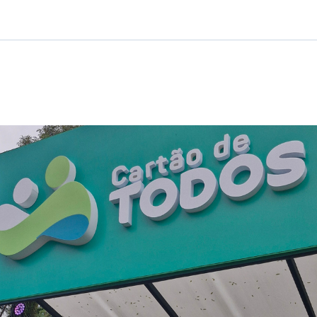
Ticker
Widgets
Wallboard
Curadoria
Cotações e
Componentes
Conteúdos e
Curadoria de
headlines de
para conteúdos e
dados para
conteúdos
notícias
funcionalidades
displays e telas
noticiosos
IA
BroadFast
Gestão de
Tokenização
Investimentos
de ativos
Em breve
Em breve
Em breve
Em breve