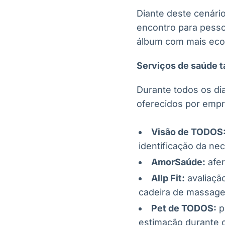
Diante deste cenári
encontro para pesso
álbum com mais ec
Serviços de saúde 
Durante todos os dia
oferecidos por emp
Visão de TODOS
identificação da ne
AmorSaúde:
afer
Allp Fit:
avaliaçã
cadeira de massag
Pet de TODOS:
p
estimação durante 