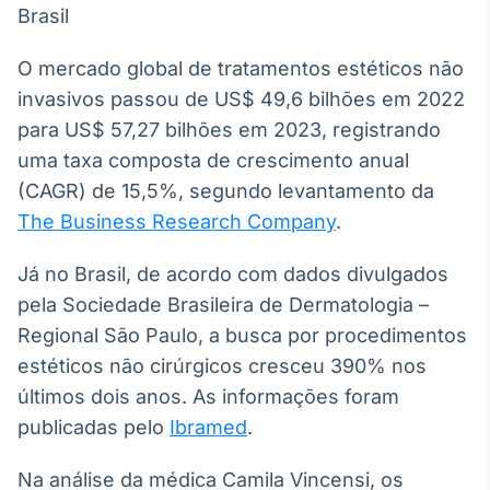
Broadcast
White Label
Plataforma para
O mercado global de tratamentos estéticos não
conteúdos
invasivos passou de US$ 49,6 bilhões em 2022
personalizados
Soluções de Dados
para US$ 57,27 bilhões em 2023, registrando
e Conteúdos
uma taxa composta de crescimento anual
Broadcast
(CAGR) de 15,5%, segundo levantamento da
OTC
The Business Research Company
.
Plataforma para
negociação de
ativos
Já no Brasil, de acordo com dados divulgados
pela Sociedade Brasileira de Dermatologia –
Regional São Paulo, a busca por procedimentos
Broadcast
estéticos não cirúrgicos cresceu 390% nos
Datafeed
últimos dois anos. As informações foram
APIs para
integração de
publicadas pelo
Ibramed
.
conteúdos e
dados
Na análise da médica Camila Vincensi, os