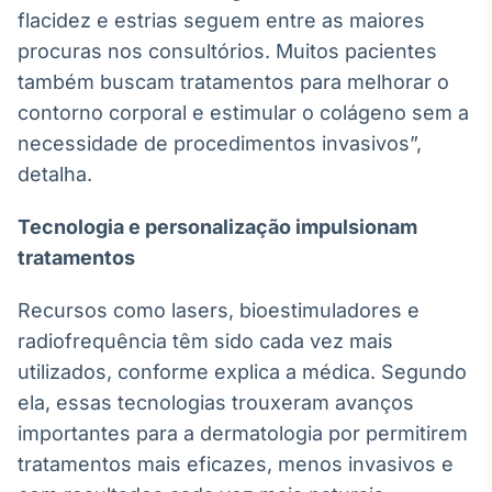
flacidez e estrias seguem entre as maiores
Tokenização
procuras nos consultórios. Muitos pacientes
de ativos
também buscam tratamentos para melhorar o
Em breve
contorno corporal e estimular o colágeno sem a
necessidade de procedimentos invasivos”,
detalha.
Crédito
Em breve
Tecnologia e personalização impulsionam
tratamentos
Recursos como lasers, bioestimuladores e
radiofrequência têm sido cada vez mais
utilizados, conforme explica a médica. Segundo
ela, essas tecnologias trouxeram avanços
importantes para a dermatologia por permitirem
tratamentos mais eficazes, menos invasivos e