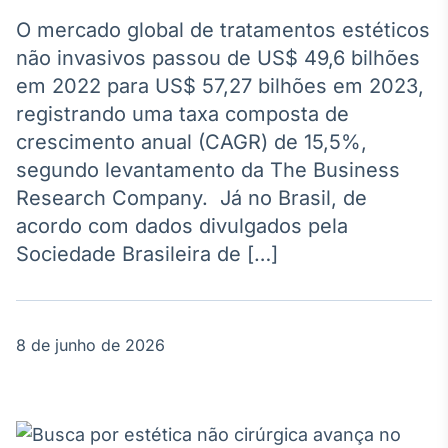
Broadcast
Agro
O mercado global de tratamentos estéticos
Tudo sobre o
não invasivos passou de US$ 49,6 bilhões
agronegócio
em 2022 para US$ 57,27 bilhões em 2023,
registrando uma taxa composta de
crescimento anual (CAGR) de 15,5%,
Broadcast
segundo levantamento da The Business
Político
Research Company. Já no Brasil, de
Os bastidores da
política em
acordo com dados divulgados pela
tempo real
Sociedade Brasileira de […]
Broadcast
Energia
8 de junho de 2026
O setor de
energia elétrica
no Brasil