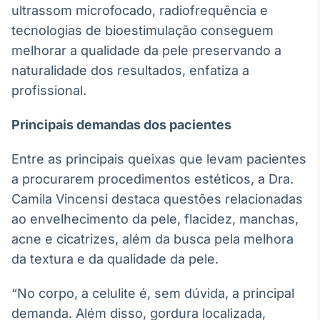
ultrassom microfocado, radiofrequência e
IA
tecnologias de bioestimulação conseguem
Em breve
melhorar a qualidade da pele preservando a
naturalidade dos resultados, enfatiza a
profissional.
Principais demandas dos pacientes
BroadFast
Em breve
Entre as principais queixas que levam pacientes
a procurarem procedimentos estéticos, a Dra.
Camila Vincensi destaca questões relacionadas
ao envelhecimento da pele, flacidez, manchas,
Gestão de
acne e cicatrizes, além da busca pela melhora
Investimentos
da textura e da qualidade da pele.
Em breve
“No corpo, a celulite é, sem dúvida, a principal
demanda. Além disso, gordura localizada,