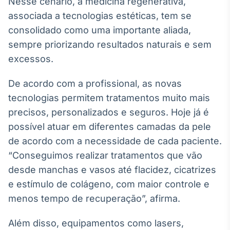
Nesse cenário, a medicina regenerativa,
Broadcast
associada a tecnologias estéticas, tem se
Curadoria
consolidado como uma importante aliada,
Curadoria de
conteúdos
sempre priorizando resultados naturais e sem
noticiosos
Soluções de
excessos.
Tecnologia
De acordo com a profissional, as novas
Broadcast
tecnologias permitem tratamentos muito mais
Radar
precisos, personalizados e seguros. Hoje já é
Monitoramento
inteligente de
possível atuar em diferentes camadas da pele
notícias e
de acordo com a necessidade de cada paciente.
conteúdos
“Conseguimos realizar tratamentos que vão
Broadcast
desde manchas e vasos até flacidez, cicatrizes
Fundos
e estímulo de colágeno, com maior controle e
A melhor
menos tempo de recuperação”, afirma.
plataforma para
analisar fundos
de investimento
Além disso, equipamentos como lasers,
no Brasil