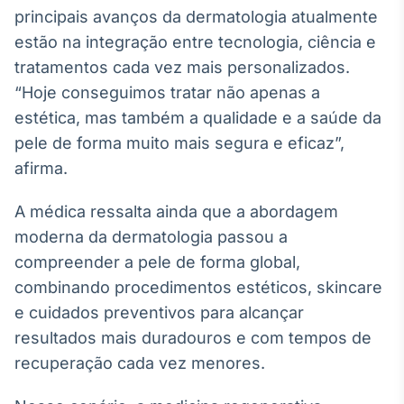
Broadcast
principais avanços da dermatologia atualmente
Ticker
estão na integração entre tecnologia, ciência e
Cotações e
tratamentos cada vez mais personalizados.
headlines de
notícias
“Hoje conseguimos tratar não apenas a
estética, mas também a qualidade e a saúde da
pele de forma muito mais segura e eficaz”,
Broadcast
afirma.
Widgets
Componentes
para conteúdos e
A médica ressalta ainda que a abordagem
funcionalidades
moderna da dermatologia passou a
compreender a pele de forma global,
Broadcast
combinando procedimentos estéticos, skincare
Wallboard
e cuidados preventivos para alcançar
Conteúdos e
resultados mais duradouros e com tempos de
dados para
displays e telas
recuperação cada vez menores.