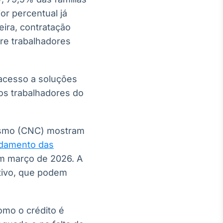
ior percentual já
ira, contratação
re trabalhadores
 acesso a soluções
dos trabalhadores do
ismo (CNC) mostram
idamento das
m março de 2026. A
ativo, que podem
omo o crédito é