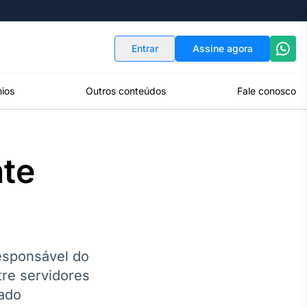
Indicadores
Conversor de Moedas
Entrar
Assine agora
ios
Outros conteúdos
Fale conosco
nte
esponsável do
tre servidores
vado