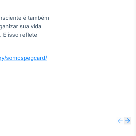
consciente é também
anizar sua vida
 E isso reflete
any/somospegcard/