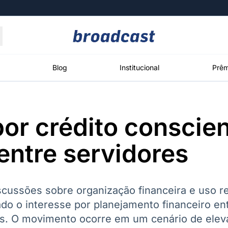
Moedas
Commodities
Blog
Institucional
Prêm
or crédito conscie
roadcast
Content
ções
Broadcast
Broadcast
Broadcast
entre servidores
Político
Energia
White Label
Os bastidores da
O setor de
Plataforma para
política em
energia elétrica
conteúdos
tempo real
no Brasil
personalizados
cussões sobre organização financeira e uso r
ado o interesse por planejamento financeiro en
ros. O movimento ocorre em um cenário de ele
Broadcast
Broadcast
Broadcast
Broadcast