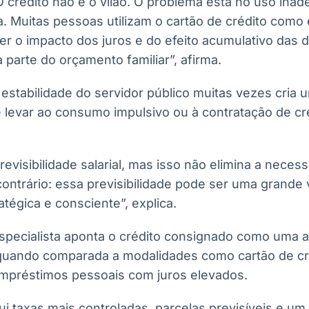
 “O crédito não é o vilão. O problema está no uso ina
a. Muitas pessoas utilizam o cartão de crédito como
r o impacto dos juros e do efeito acumulativo das d
arte do orçamento familiar”, afirma.
stabilidade do servidor público muitas vezes cria
levar ao consumo impulsivo ou à contratação de cr
revisibilidade salarial, mas isso não elimina a neces
contrário: essa previsibilidade pode ser uma grand
tégica e consciente”, explica.
specialista aponta o crédito consignado como uma al
 quando comparada a modalidades como cartão de cr
mpréstimos pessoais com juros elevados.
 taxas mais controladas, parcelas previsíveis e um 