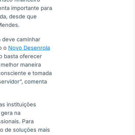
enta importante para
ida, desde que
 Mendes.
ra deve caminhar
o o
Novo Desenrola
o basta oferecer
a melhor maneira
 consciente e tomada
servidor”, comenta
s instituições
 gera na
sionais. Para
ão de soluções mais