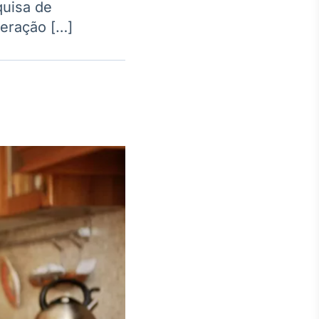
quisa de
eração […]
Crédito
Em breve