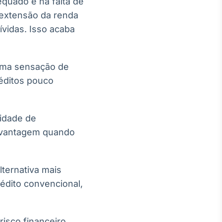
dequado e na falta de
 extensão da renda
ívidas. Isso acaba
 uma sensação de
éditos pouco
sidade de
e vantagem quando
ternativa mais
édito convencional,
risco financeiro