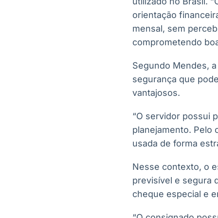
utilizado no Brasil.
orientação financeir
mensal, sem percebe
comprometendo boa p
Segundo Mendes, a e
segurança que pode 
vantajosos.
“O servidor possui p
planejamento. Pelo 
usada de forma estra
Nesse contexto, o e
previsível e segura
cheque especial e e
“O consignado possui