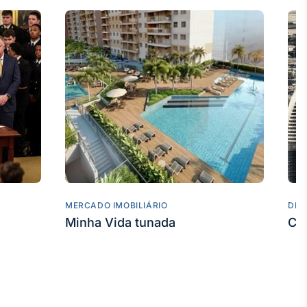
MERCADO IMOBILIÁRIO
DES
Minha Vida tunada
Co