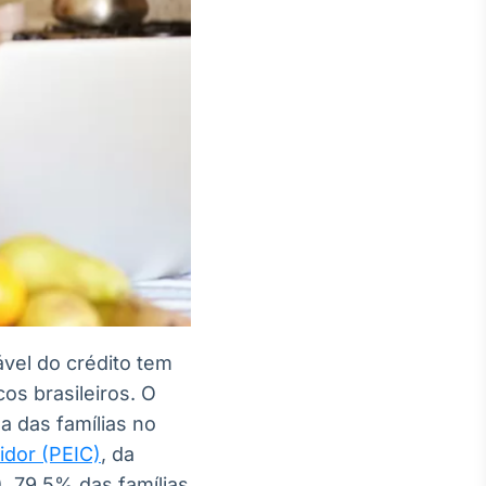
vel do crédito tem
os brasileiros. O
 das famílias no
idor (PEIC)
, da
 79,5% das famílias