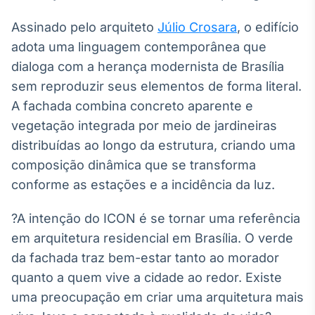
Broadcast
Assinado pelo arquiteto
Júlio Crosara
, o edifício
Curadoria
adota uma linguagem contemporânea que
Curadoria de
conteúdos
dialoga com a herança modernista de Brasília
noticiosos
Soluções de
sem reproduzir seus elementos de forma literal.
Tecnologia
A fachada combina concreto aparente e
Broadcast
vegetação integrada por meio de jardineiras
Radar
distribuídas ao longo da estrutura, criando uma
Monitoramento
composição dinâmica que se transforma
inteligente de
notícias e
conforme as estações e a incidência da luz.
conteúdos
?A intenção do ICON é se tornar uma referência
Broadcast
em arquitetura residencial em Brasília. O verde
Fundos
da fachada traz bem-estar tanto ao morador
A melhor
plataforma para
quanto a quem vive a cidade ao redor. Existe
analisar fundos
uma preocupação em criar uma arquitetura mais
de investimento
no Brasil