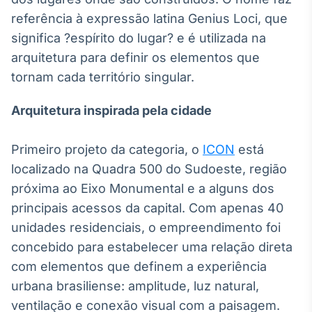
Broadcast
referência à expressão latina Genius Loci, que
Ticker
significa ?espírito do lugar? e é utilizada na
Cotações e
arquitetura para definir os elementos que
headlines de
notícias
tornam cada território singular.
Arquitetura inspirada pela cidade
Broadcast
Widgets
Primeiro projeto da categoria, o
Componentes
ICON
está
para conteúdos e
localizado na Quadra 500 do Sudoeste, região
funcionalidades
próxima ao Eixo Monumental e a alguns dos
principais acessos da capital. Com apenas 40
Broadcast
unidades residenciais, o empreendimento foi
Wallboard
concebido para estabelecer uma relação direta
Conteúdos e
com elementos que definem a experiência
dados para
displays e telas
urbana brasiliense: amplitude, luz natural,
ventilação e conexão visual com a paisagem.