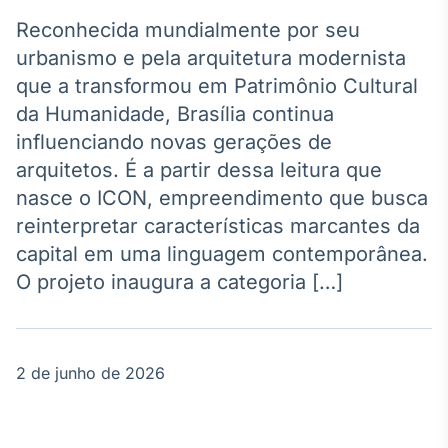
Broadcast
Agro
Reconhecida mundialmente por seu
Tudo sobre o
urbanismo e pela arquitetura modernista
agronegócio
que a transformou em Patrimônio Cultural
da Humanidade, Brasília continua
influenciando novas gerações de
Broadcast
arquitetos. É a partir dessa leitura que
Político
nasce o ICON, empreendimento que busca
Os bastidores da
política em
reinterpretar características marcantes da
tempo real
capital em uma linguagem contemporânea.
O projeto inaugura a categoria […]
Broadcast
Energia
O setor de
energia elétrica
2 de junho de 2026
no Brasil