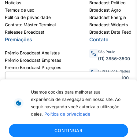
Notícias
Broadcast Político
Termos de uso
Broadcast Agro
Política de privacidade
Broadcast Energia
Contrato Máster Terminal
Broadcast Widgets
Releases Broadcast
Broadcast Data Feed
Premiações
Contato
São Paulo
Prêmio Broadcast Analistas
(11) 3856-3500
Prêmio Broadcast Empresas
Prêmio Broadcast Projeções
Outras localidades
0800.011.3000
Utilizamos cookies para oferecer melhor
experiência, melhorar o desempenho, analisar
Usamos cookies para melhorar sua
como você interage em nosso site e
experiência de navegação em nosso site. Ao
personalizar conteúdo. Ao utilizar este site, você
Av. Eng. Caetano Álvares, 55 - 3º e
seguir navegando você autoriza a utilização
6º andar, Bairro do Limão, São
concorda com o uso de cookies.
Saiba mais
deles.
Política de privacidade
Paulo / SP, CEP 02598-900 -
CNPJ: 62.652.961/0001-38
Copyright © 2026 - Todos os
Ok, entendi!
CONTINUAR
direitos reservados ao Broadcast |