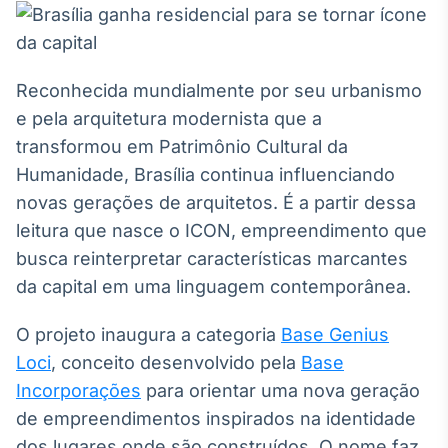
Broadcast
White Label
Plataforma para
conteúdos
Reconhecida mundialmente por seu urbanismo
personalizados
Soluções de Dados
e pela arquitetura modernista que a
e Conteúdos
transformou em Patrimônio Cultural da
Broadcast
Humanidade, Brasília continua influenciando
OTC
novas gerações de arquitetos. É a partir dessa
Plataforma para
leitura que nasce o ICON, empreendimento que
negociação de
ativos
busca reinterpretar características marcantes
da capital em uma linguagem contemporânea.
Broadcast
O projeto inaugura a categoria
Base Genius
Datafeed
Loci
, conceito desenvolvido pela
APIs para
Base
integração de
Incorporações
para orientar uma nova geração
conteúdos e
dados
de empreendimentos inspirados na identidade
dos lugares onde são construídos. O nome faz