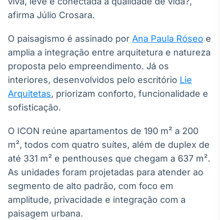
viva, leve e conectada à qualidade de vida?,
IA
afirma Júlio Crosara.
Em breve
O paisagismo é assinado por
Ana Paula Róseo
e
amplia a integração entre arquitetura e natureza
proposta pelo empreendimento. Já os
interiores, desenvolvidos pelo escritório
Lie
BroadFast
Arquitetas
, priorizam conforto, funcionalidade e
Em breve
sofisticação.
O ICON reúne apartamentos de 190 m² a 200
m², todos com quatro suítes, além de duplex de
até 331 m² e penthouses que chegam a 637 m².
Gestão de
As unidades foram projetadas para atender ao
Investimentos
Em breve
segmento de alto padrão, com foco em
amplitude, privacidade e integração com a
paisagem urbana.