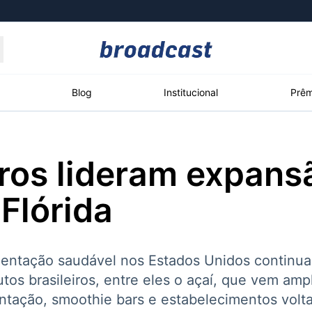
Moedas
Commodities
Blog
Institucional
Prêm
iros lideram expans
roadcast
Content
ções
Broadcast
Broadcast
Broadcast
 Flórida
Político
Energia
White Label
Os bastidores da
O setor de
Plataforma para
política em tempo
energia elétrica
conteúdos
real
no Brasil
personalizados
entação saudável nos Estados Unidos continua
os brasileiros, entre eles o açaí, que vem am
ntação, smoothie bars e estabelecimentos vol
Broadcast
Broadcast
Broadcast
Broadcast