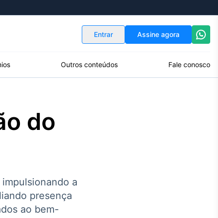
Indicadores
Conversor de Moedas
Entrar
Assine agora
ios
Outros conteúdos
Fale conosco
ão do
 impulsionando a
pliando presença
tados ao bem-