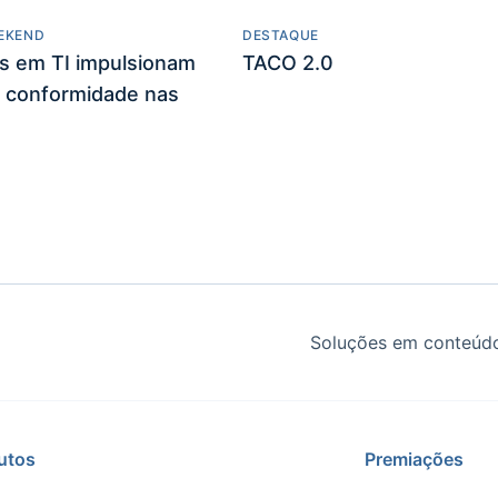
EKEND
DESTAQUE
es em TI impulsionam
TACO 2.0
 conformidade nas
Soluções em conteúdo
utos
Premiações