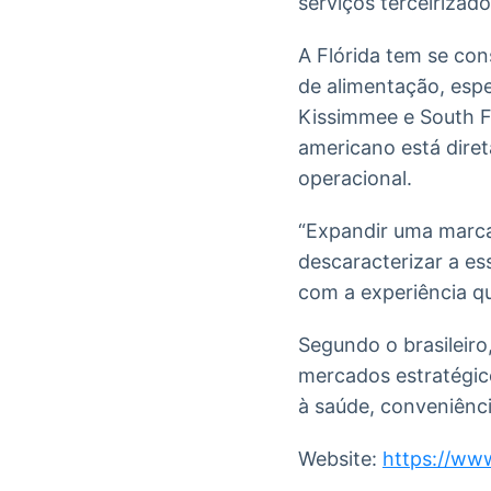
serviços terceirizado
A Flórida tem se co
de alimentação, es
Kissimmee e South Fl
americano está diret
operacional.
“Expandir uma marca
descaracterizar a es
com a experiência q
Segundo o brasileiro
mercados estratégi
à saúde, conveniênci
Website:
https://ww