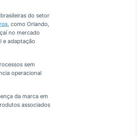
rasileiras do setor
ros
, como Orlando,
açaí no mercado
al e adaptação
processos sem
ência operacional
esença da marca em
rodutos associados