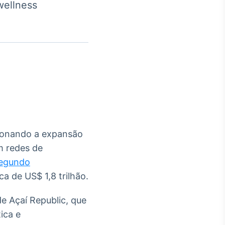
wellness
Crédito
Em breve
ionando a expansão
m redes de
egundo
a de US$ 1,8 trilhão.
e Açaí Republic, que
ica e