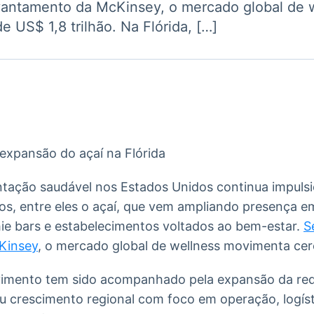
vantamento da McKinsey, o mercado global de 
Ticker
Widgets
Wallboard
Curadoria
 US$ 1,8 trilhão. Na Flórida, […]
Cotações e
Componentes
Conteúdos e
Curadoria de
headlines de
para conteúdos e
dados para
conteúdos
notícias
funcionalidades
displays e telas
noticiosos
IA
BroadFast
Gestão de
Tokenização
Investimentos
de ativos
Em breve
Em breve
Em breve
Em breve
tação saudável nos Estados Unidos continua impuls
ros, entre eles o açaí, que vem ampliando presença e
ie bars e estabelecimentos voltados ao bem-estar.
S
Kinsey
, o mercado global de wellness movimenta cerc
vimento tem sido acompanhado pela expansão da red
u crescimento regional com foco em operação, logíst