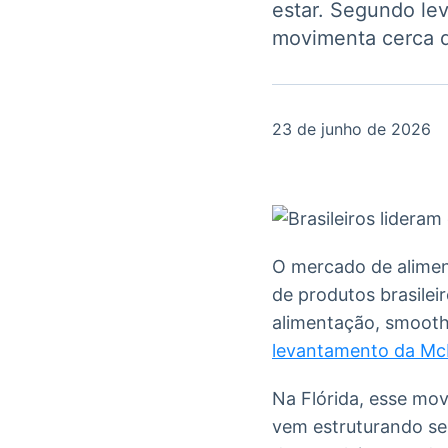
estar. Segundo le
OTC
Datafeed
Plataforma para
movimenta cerca de
APIs para
negociação de
integração de
ativos
conteúdos e
Soluções de
dados
Tecnologia
23 de junho de 2026
Broadcast
Broadcast
Radar
Fundos
Monitoramento
A melhor
inteligente de
plataforma para
notícias e
analisar fundos
conteúdos
de investimento
O mercado de alimen
no Brasil
de produtos brasilei
alimentação, smooth
levantamento da Mc
Na Flórida, esse mo
vem estruturando se