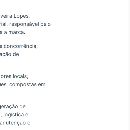
veira Lopes,
ial, responsável pelo
a a marca.
de concorrência,
lação de
res locais,
gues, compostas em
geração de
 logística e
manutenção e