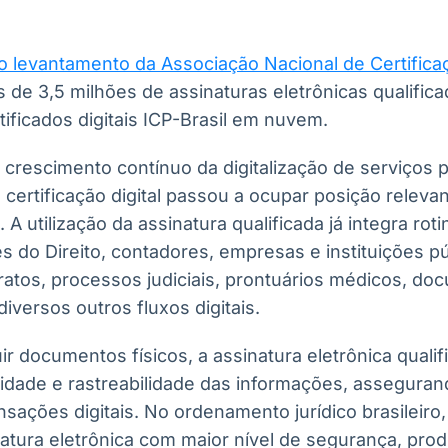
 levantamento da Associação Nacional de Certificaç
is de 3,5 milhões de assinaturas eletrônicas qualific
ificados digitais ICP-Brasil em nuvem.
 crescimento contínuo da digitalização de serviços p
ertificação digital passou a ocupar posição releva
 A utilização da assinatura qualificada já integra rot
s do Direito, contadores, empresas e instituições p
tos, processos judiciais, prontuários médicos, doc
diversos outros fluxos digitais.
ir documentos físicos, a assinatura eletrônica quali
gridade e rastreabilidade das informações, assegura
ansações digitais. No ordenamento jurídico brasileiro,
tura eletrônica com maior nível de segurança, produ