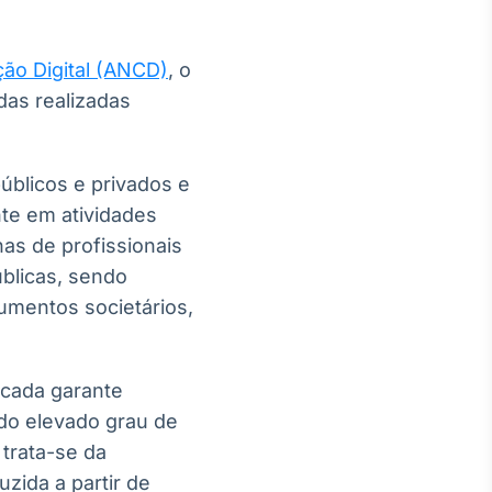
ão Digital (ANCD)
, o
adas realizadas
úblicos e privados e
nte em atividades
inas de profissionais
úblicas, sendo
umentos societários,
ficada garante
ndo elevado grau de
 trata-se da
zida a partir de