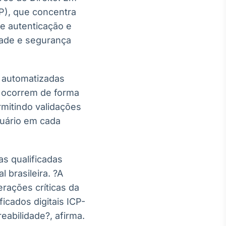
SP), que concentra
e autenticação e
idade e segurança
 automatizadas
á ocorrem de forma
rmitindo validações
suário em cada
s qualificadas
 brasileira. ?A
erações críticas da
icados digitais ICP-
reabilidade?, afirma.