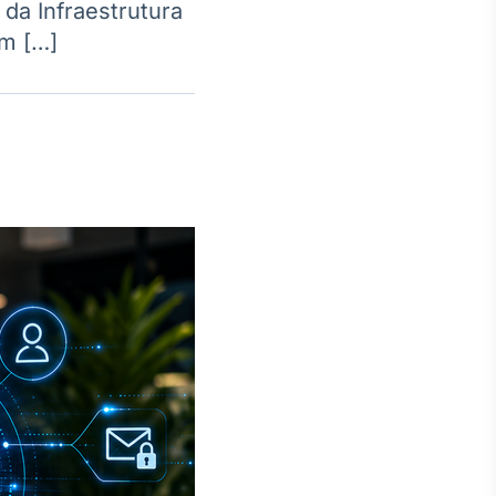
 da Infraestrutura
um […]
Crédito
Em breve