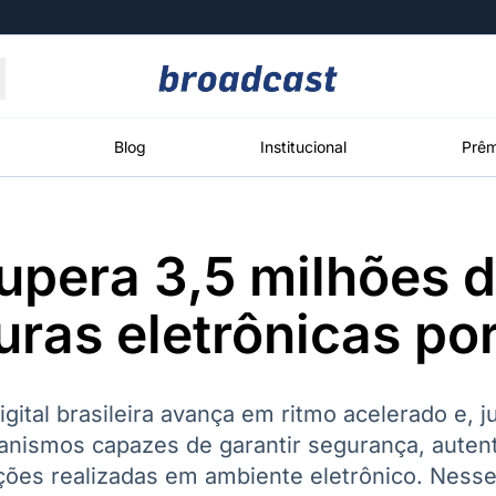
Moedas
Commodities
Blog
Institucional
Prêm
supera 3,5 milhões 
roadcast
Content
ções
Broadcast
Broadcast
Broadcast
uras eletrônicas por
Político
Energia
White Label
Os bastidores da
O setor de
Plataforma para
política em
energia elétrica
conteúdos
tempo real
no Brasil
personalizados
gital brasileira avança em ritmo acelerado e, j
ismos capazes de garantir segurança, autent
ações realizadas em ambiente eletrônico. Nesse
Broadcast
Broadcast
Broadcast
Broadcast