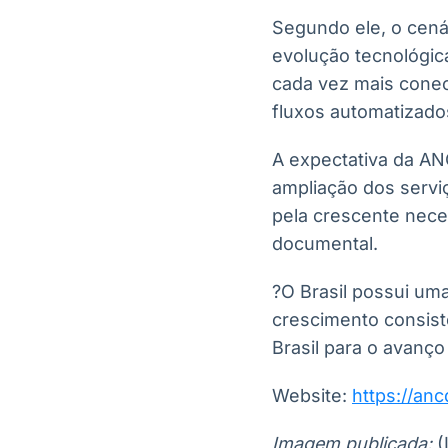
Segundo ele, o cen
evolução tecnológic
cada vez mais conect
fluxos automatizados
A expectativa da AN
ampliação dos servi
pela crescente nece
documental.
?O Brasil possui uma
crescimento consiste
Brasil para o avanço
Website:
https://anc
Imagem publicada:
(