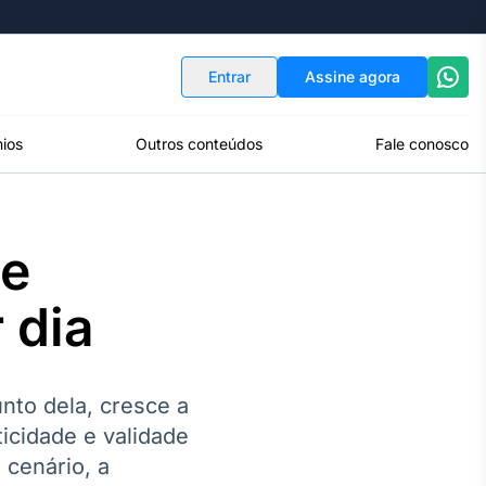
Indicadores
Conversor de Moedas
Entrar
Assine agora
ios
Outros conteúdos
Fale conosco
de
 dia
unto dela, cresce a
icidade e validade
 cenário, a