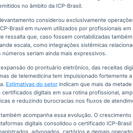
 emitidos no âmbito da ICP-Brasil.
levantamento considerou exclusivamente operações
s ICP-Brasil em nuvem utilizados por profissionais em
ade ressalta que, caso fossem contabilizadas também
ande escala, como integrações sistêmicas relaciona
os números seriam ainda mais expressivos.
expansão do prontuário eletrônico, das receitas digit
rmas de telemedicina tem impulsionado fortemente 
da.
Estimativas do setor
indicam que mais da metade
am certificados digitais em sua rotina profissional, a
nicas e reduzindo burocracias nos fluxos de atendim
o também acompanha essa evolução. O crescimento
ataformas digitais consolidou o certificado ICP-Bras
magistrados, advogados, cartórios e demais operado